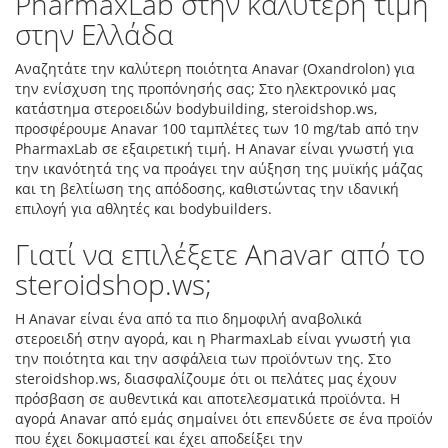
PharmaxLab στην καλύτερη τιμή
στην Ελλάδα
Αναζητάτε την καλύτερη ποιότητα Anavar (Oxandrolon) για
την ενίσχυση της προπόνησής σας; Στο ηλεκτρονικό μας
κατάστημα στεροειδών bodybuilding, steroidshop.ws,
προσφέρουμε Anavar 100 ταμπλέτες των 10 mg/tab από την
PharmaxLab σε εξαιρετική τιμή. Η Anavar είναι γνωστή για
την ικανότητά της να προάγει την αύξηση της μυϊκής μάζας
και τη βελτίωση της απόδοσης, καθιστώντας την ιδανική
επιλογή για αθλητές και bodybuilders.
Γιατί να επιλέξετε Anavar από το
steroidshop.ws;
Η Anavar είναι ένα από τα πιο δημοφιλή αναβολικά
στεροειδή στην αγορά, και η PharmaxLab είναι γνωστή για
την ποιότητα και την ασφάλεια των προϊόντων της. Στο
steroidshop.ws, διασφαλίζουμε ότι οι πελάτες μας έχουν
πρόσβαση σε αυθεντικά και αποτελεσματικά προϊόντα. Η
αγορά Anavar από εμάς σημαίνει ότι επενδύετε σε ένα προϊόν
που έχει δοκιμαστεί και έχει αποδείξει την