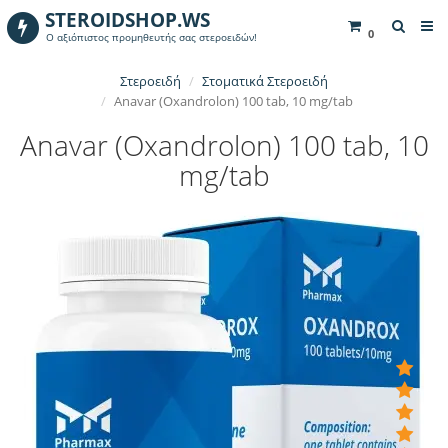
STEROIDSHOP.WS
0
Ο αξιόπιστος προμηθευτής σας στεροειδών!
Στεροειδή
Στοματικά Στεροειδή
Anavar (Oxandrolon) 100 tab, 10 mg/tab
Anavar (Oxandrolon) 100 tab, 10
mg/tab