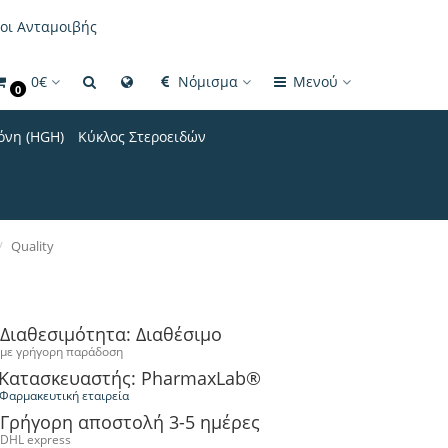
οι Ανταμοιβής
0€
Νόμισμα
Μενού
0
όνη (HGH)
Κύκλος Στεροειδών
Quality
Διαθεσιμότητα: Διαθέσιμο
με γρήγορη παράδοση
Κατασκευαστής: PharmaxLab®
Φαρμακευτική εταιρεία
Γρήγορη αποστολή 3-5 ημέρες
DHL express