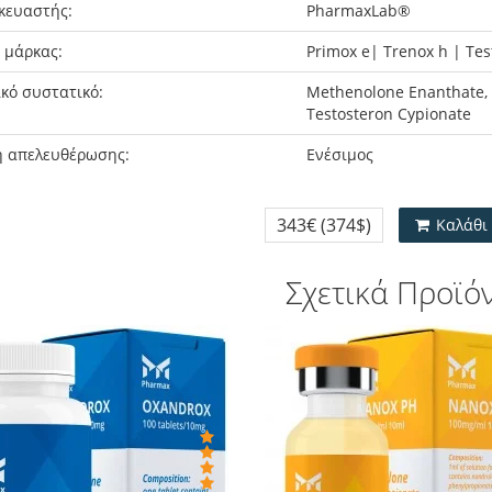
κευαστής:
PharmaxLab®
 μάρκας:
Primox e| Trenox h | Tes
κό συστατικό:
Methenolone Enanthate,
Testosteron Cypionate
 απελευθέρωσης:
Ενέσιμος
343€
(374$)
Καλάθι
Σχετικά Προϊό