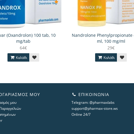
ar (Oxandrolon) 100 tab, 10
Nandrolone Phenylpropionate 
mg/tab
ml, 100 mg/ml
64€
29€
Καλάθι
Καλάθι
ΟΓΑΡΙΑΣΜΌΣ ΜΟΥ
ΕΠΙΚΟΙΝΩΝΊΑ
ασμός μου
Telegram: @pharmaxlabs
 Παραγγελιών
support@pharmax-store.ws
απημένων
Online 24/7
er