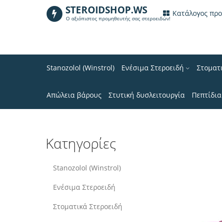
STEROIDSHOP.WS
.
Κατάλογος πρ
Ο αξιόπιστος προμηθευτής σας στεροειδών!
Stanozolol (Winstrol)
Ενέσιμα Στεροειδή
Στοματ
Απώλεια βάρους
Στυτική δυσλειτουργία
Πεπτίδια
Κατηγορίες
Stanozolol (Winstrol)
Ενέσιμα Στεροειδή
Στοματικά Στεροειδή