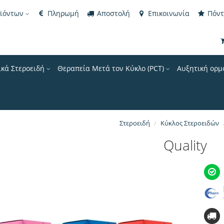
οϊόντων
Πληρωμή
Αποστολή
Επικοινωνία
Πόντ
ικά Στεροειδή
Θεραπεία Μετά τον Κύκλο (PCT)
Αυξητική ορμ
Στεροειδή
Κύκλος Στεροειδών
Quality