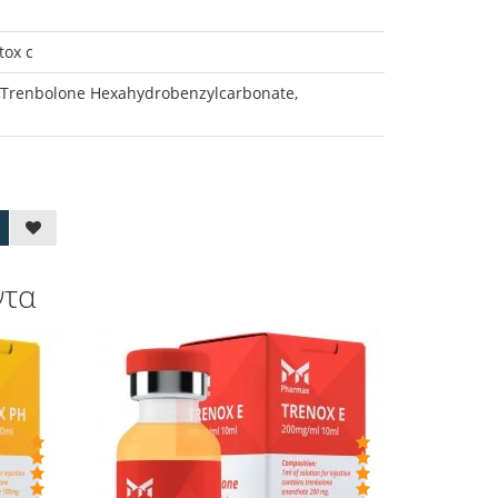
tox c
 Trenbolone Hexahydrobenzylcarbonate,
ντα