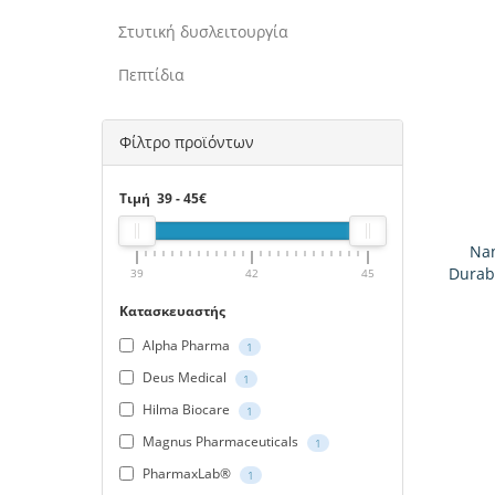
Στυτική δυσλειτουργία
Πεπτίδια
Φίλτρο προϊόντων
Τιμή
39
-
45
€
Nan
Durab
39
42
45
Κατασκευαστής
Alpha Pharma
1
Deus Medical
1
Hilma Biocare
1
Magnus Pharmaceuticals
1
PharmaxLab®
1