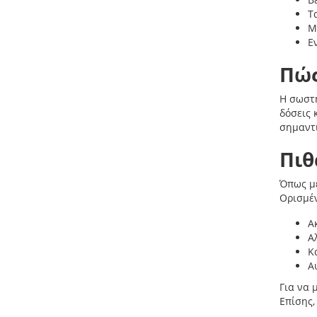
Τ
Μ
Ε
Πώς
Η σωστή
δόσεις 
σημαντι
Πιθ
Όπως με
Ορισμέν
Α
Α
Κ
Α
Για να 
Επίσης,