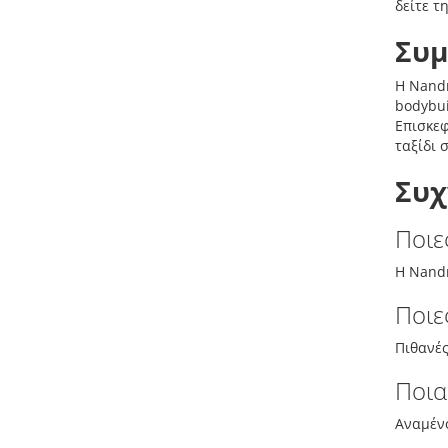
δείτε τ
Συ
Η Nandr
bodybui
Επισκεφ
ταξίδι 
Συχ
Ποιε
Η Nandr
Ποιε
Πιθανές
Ποια
Αναμένο