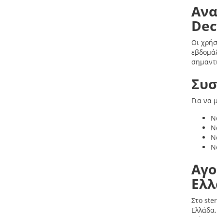
Ανα
Dec
Οι χρήσ
εβδομάδ
σημαντι
Συσ
Για να 
Ν
Ν
Ν
Ν
Αγο
Ελλ
Στο ste
Ελλάδα.