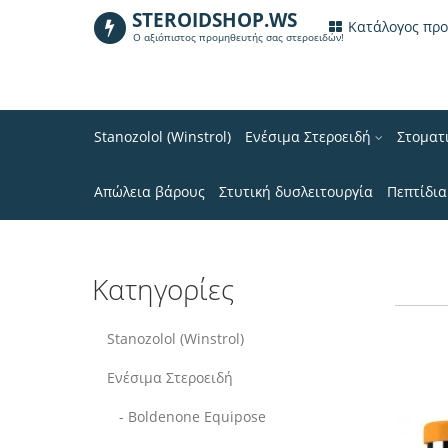
STEROIDSHOP.WS
.
Κατάλογος πρ
Ο αξιόπιστος προμηθευτής σας στεροειδών!
Stanozolol (Winstrol)
Ενέσιμα Στεροειδή
Στοματ
Απώλεια βάρους
Στυτική δυσλειτουργία
Πεπτίδια
Κατηγορίες
Stanozolol (Winstrol)
Ενέσιμα Στεροειδή
- Boldenone Equipose