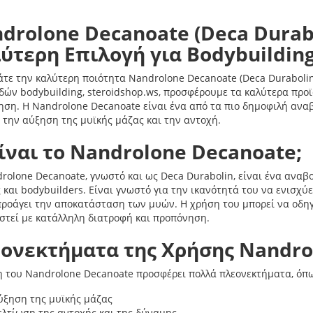
drolone Decanoate (Deca Durabo
ύτερη Επιλογή για Bodybuildin
τε την καλύτερη ποιότητα Nandrolone Decanoate (Deca Durabolin
δών bodybuilding, steroidshop.ws, προσφέρουμε τα καλύτερα προϊ
ση. Η Nandrolone Decanoate είναι ένα από τα πιο δημοφιλή αναβ
 την αύξηση της μυϊκής μάζας και την αντοχή.
Είναι το Nandrolone Decanoate;
rolone Decanoate, γνωστό και ως Deca Durabolin, είναι ένα αναβ
 και bodybuilders. Είναι γνωστό για την ικανότητά του να ενισχύ
προάγει την αποκατάσταση των μυών. Η χρήση του μπορεί να οδη
τεί με κατάλληλη διατροφή και προπόνηση.
ονεκτήματα της Χρήσης Nandro
 του Nandrolone Decanoate προσφέρει πολλά πλεονεκτήματα, όπω
ύξηση της μυϊκής μάζας
ελτίωση της αντοχής και της δύναμης