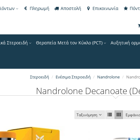
οϊόντων
Πληρωμή
Αποστολή
Επικοινωνία
Πόντ
ικά Στεροειδή
Θεραπεία Μετά τον Κύκλο (PCT)
Αυξητική ορμ
Στεροειδή
Ενέσιμα Στεροειδή
Nandrolone
Nandro
Nandrolone Decanoate (De
Ταξινόμηση
Εμφάνι