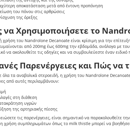
αχύτερη αποκατάσταση μετά από έντονη προπόνηση
είωση του πόνου στις αρθρώσεις
νίσχυση της όρεξης
 να Χρησιμοποιήσετε το Nandr
 χρήση του Nandrolone Decanoate είναι κρίσιμη για την επίτευ
κυμαίνονται από 200mg έως 600mg την εβδομάδα, ανάλογα με τους
κό να ακολουθείτε τις οδηγίες και να συμβουλεύεστε έναν ειδικό 
ανές Παρενέργειες και Πώς να 
 όλα τα αναβολικά στεροειδή, η χρήση του Nandrolone Decanoate
ες από αυτές περιλαμβάνουν:
κμή
λλαγές στη διάθεση
ατακράτηση υγρών
ύξηση της αρτηριακής πίεσης
μειώσετε τις παρενέργειες, είναι σημαντικό να παρακολουθείτε την 
 η χρήση συμπληρωμάτων όπως το milk thistle μπορεί να βοηθήσε