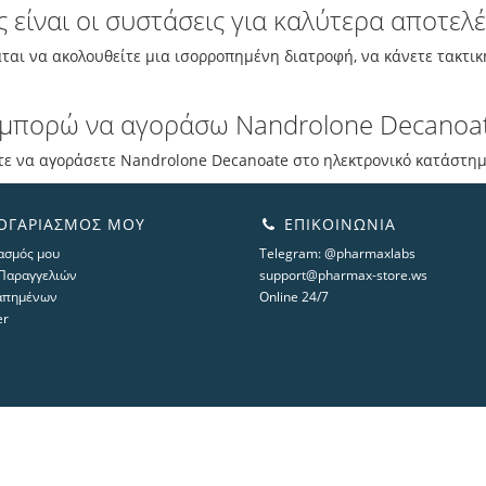
ς είναι οι συστάσεις για καλύτερα αποτελ
ται να ακολουθείτε μια ισορροπημένη διατροφή, να κάνετε τακτι
μπορώ να αγοράσω Nandrolone Decanoat
ε να αγοράσετε Nandrolone Decanoate στο ηλεκτρονικό κατάστημα
ΟΓΑΡΙΑΣΜΌΣ ΜΟΥ
ΕΠΙΚΟΙΝΩΝΊΑ
ασμός μου
Telegram: @pharmaxlabs
 Παραγγελιών
support@pharmax-store.ws
απημένων
Online 24/7
er