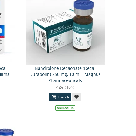
eca-
Nandrolone Decaonate (Deca-
Hilma
Durabolin) 250 mg, 10 ml - Magnus
Pharmaceuticals
42€ (46$)
Καλάθι
Διαθέσιμο