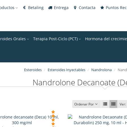
roductos
Betaling
Entrega
Contacta
Puntos Re
eroides Orales
Terapia Post-Ciclo (PCT)
Hormona del crecimie
Esteroides
Esteroides Inyectables
Nandrolona
Nandr
Nandrolone Decanoate (De
Ordenar Por
Ver: