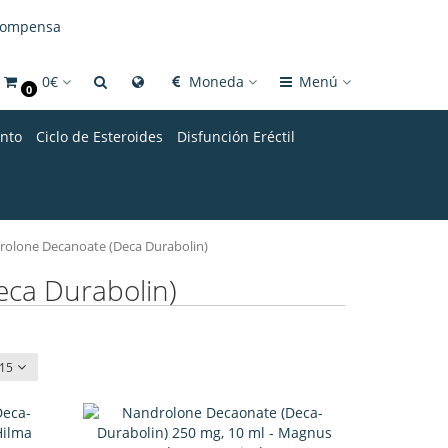
compensa
0€
Moneda
Menú
0
nto
Ciclo de Esteroides
Disfunción Eréctil
olone Decanoate (Deca Durabolin)
ca Durabolin)
15