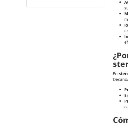
A
s
M
m
R
e
I
ef
¿Po
ste
En
ster
Decanoa
P
E
P
ca
Cóm