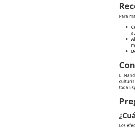
Rec
Para ma
C
a
A
m
D
Con
El Nand
culturi
toda Es
Pre
¿Cuá
Los efe