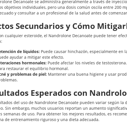
rolone Decanoate se administra generalmente a través de inyeccion
os objetivos individuales, pero una dosis común oscila entre 200 
decuado y consultar a un profesional de la salud antes de comenza
ctos Secundarios y Cómo Mitigar
n cualquier esteroide, el Nandrolone Decanoate puede tener efec
n:
etención de líquidos:
Puede causar hinchazón, especialmente en la
uede ayudar a mitigar este efecto.
lteraciones hormonales:
Puede afectar los niveles de testosterona
ra restaurar el equilibrio hormonal.
cné y problemas de piel:
Mantener una buena higiene y usar prod
roblemas.
ultados Esperados con Nandrol
ultados del uso de Nandrolone Decanoate pueden variar según la di
uo. Sin embargo, muchos usuarios reportan un aumento significativ
s semanas de uso. Para obtener los mejores resultados, es recome
a de entrenamiento riguroso y una dieta adecuada.