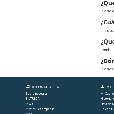
¿Qué
Puede c
¿Cuá
Los usu
¿Qué
Combina
¿Dó
Puedes 
INFORMACIÓN
MI 
Sobre nosotros
Mi Cuent
ENTREGA
Historial
PAGO
Lista de 
Puntos Recompensa
Boletín N
Blog