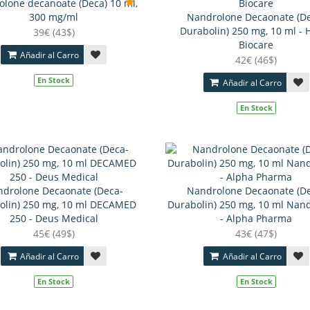
lone decanoate (Deca) 10 ml,
300 mg/ml
Nandrolone Decaonate (D
Durabolin) 250 mg, 10 ml - 
39€ (43$)
Biocare
Añadir al Carro
42€ (46$)
En Stock
Añadir al Carro
En Stock
drolone Decaonate (Deca-
Nandrolone Decaonate (D
olin) 250 mg, 10 ml DECAMED
Durabolin) 250 mg, 10 ml Nan
250 - Deus Medical
- Alpha Pharma
45€ (49$)
43€ (47$)
Añadir al Carro
Añadir al Carro
En Stock
En Stock