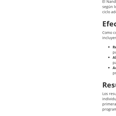
El Nand
según l
ciclo a
Efe
Como co
incluye
R
p
A
pa
A
p
Res
Los res
individ
primera
program