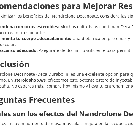
omendaciones para Mejorar Res
ximizar los beneficios del Nandrolone Decanoate, considera las s
ombina con otros esteroides:
Muchos culturistas combinan Deca D
ún más impresionantes.
limenta tu cuerpo adecuadamente:
Una dieta rica en proteínas y n
uscular.
escanso adecuado:
Asegúrate de dormir lo suficiente para permitir
clusión
rolone Decanoate (Deca Durabolin) es una excelente opción para 
smo. En
steroidshop.ws
, ofrecemos este potente esteroide inyectab
paña. No esperes más, ¡compra hoy mismo y lleva tu entrenamiento 
guntas Frecuentes
les son los efectos del Nandrolone D
ctos incluyen aumento de masa muscular, mejora en la recuperación