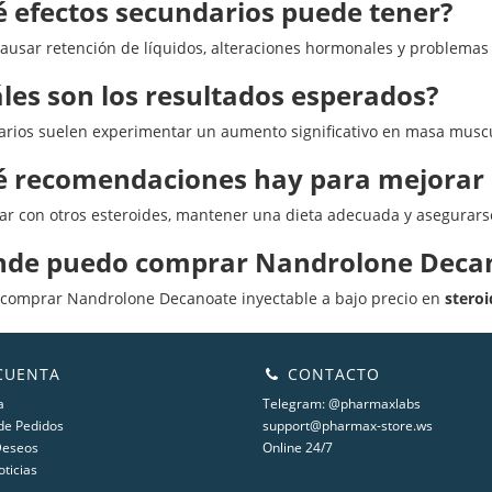
 efectos secundarios puede tener?
ausar retención de líquidos, alteraciones hormonales y problemas
les son los resultados esperados?
arios suelen experimentar un aumento significativo en masa musc
 recomendaciones hay para mejorar l
r con otros esteroides, mantener una dieta adecuada y asegurarse
nde puedo comprar Nandrolone Deca
comprar Nandrolone Decanoate inyectable a bajo precio en
stero
CUENTA
CONTACTO
a
Telegram: @pharmaxlabs
 de Pedidos
support@pharmax-store.ws
Deseos
Online 24/7
oticias