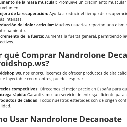
umento de la masa muscular:
Promueve un crecimiento muscular s
u volumen.
ejora de la recuperación:
Ayuda a reducir el tiempo de recuperaci
ás intensas.
educción del dolor articular:
Muchos usuarios reportan una disminuci
ntrenamiento.
ncremento de la fuerza:
Aumenta la fuerza general, permitiendo le
ectivos.
r qué Comprar Nandrolone Deca
roidshop.ws?
oidshop.ws
, nos enorgullecemos de ofrecer productos de alta cali
te inyectable con nosotros, puedes esperar:
recios competitivos:
Ofrecemos el mejor precio en España para qu
ntrega rápida:
Garantizamos un servicio de entrega eficiente para 
roductos de calidad:
Todos nuestros esteroides son de origen conf
lidad.
o Usar Nandrolone Decanoate