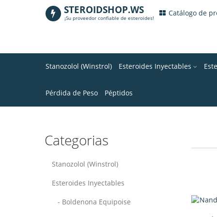
STEROIDSHOP.WS
.
Catálogo de p
¡Su proveedor confiable de esteroides!
Stanozolol (Winstrol)
Esteroides Inyectables
Est
Pérdida de Peso
Péptidos
Categorias
Stanozolol (Winstrol)
Esteroides Inyectables
- Boldenona Equipoise