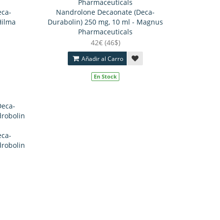
eca-
Nandrolone Decaonate (Deca-
Hilma
Durabolin) 250 mg, 10 ml - Magnus
Pharmaceuticals
42€ (46$)
Añadir al Carro
En Stock
eca-
drobolin