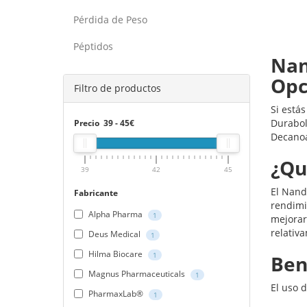
Pérdida de Peso
Péptidos
Nan
Opc
Filtro de productos
Si está
Durabol
Precio
39
-
45
€
Decanoa
¿Qu
39
42
45
El Nand
Fabricante
rendimi
Alpha Pharma
1
mejorar 
relativa
Deus Medical
1
Hilma Biocare
1
Ben
Magnus Pharmaceuticals
1
El uso 
PharmaxLab®
1