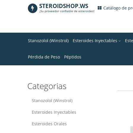
STEROIDSHOP.WS
.
Catálogo de p
¡Su proveedor confiable de esteroides!
Stanozolol (Winstrol)
Esteroides Inyectables
Est
Pérdida de Peso
Péptidos
Categorias
Stanozolol (Winstrol)
Esteroides Inyectables
Esteroides Orales