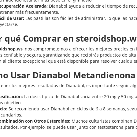
ecuperación Acelerada:
Dianabol ayuda a reducir el tiempo de rec
ntrenar más frecuentemente.
cil de Usar:
Las pastillas son fáciles de administrar, lo que las h
yectarse.
r qué Comprar en steroidshop.w
oidshop.ws
, nos comprometemos a ofrecer los mejores precios en
es confiable y segura, garantizando que recibirás productos de alt
n al cliente excepcional que está disponible para resolver cualqu
o Usar Dianabol Metandienona 
tener los mejores resultados de Dianabol, es importante seguir a
osificación:
La dosis típica de Dianabol varía entre 20 mg y 50 mg a
s objetivos.
clo:
Se recomienda usar Dianabol en ciclos de 6 a 8 semanas, segu
ecundarios.
ombinación con Otros Esteroides:
Muchos culturistas combinan Di
esultados. Por ejemplo, se puede usar junto con testosterona para 