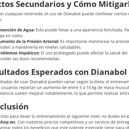
ctos Secundarios y Cómo Mitigar
n cualquier esteroide, el uso de Dianabol puede conllevar ciertos
n:
etención de Agua:
Esto puede llevar a una apariencia hinchada. Pa
ja en sodio.
umento de la Presión Arterial:
Es importante monitorear la presión
yuden a mantenerla en niveles saludables.
roblemas Hepáticos:
El uso prolongado puede afectar la salud del h
xceder las dosis recomendadas.
ultados Esperados con Dianabo
ultados de usar Dianabol pueden variar según la dieta, el entrenam
usuarios reportan un aumento de entre 5 a 10 kg de masa muscula
sistencia suelen mejorar notablemente, lo que permite realizar ent
clusión
 listo para llevar tu entrenamiento al siguiente nivel, no dudes en
shop.ws
. Con nuestros precios competitivos y un servicio de entr
entar todos los beneficios que este potente esteroide tiene para o