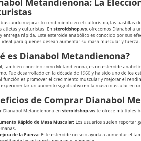
nabol Metandienona: La Elección
turistas
s buscando mejorar tu rendimiento en el culturismo, las pastillas
s atletas y culturistas. En
steroidshop.ws
, ofrecemos Dianabol a un
 y entrega rápida. Este esteroide anabólico es conocido por sus efe
n ideal para quienes desean aumentar su masa muscular y fuerza.
é es Dianabol Metandienona?
l, también conocido como Metandienona, es un esteroide anabóli
smo. Fue desarrollado en la década de 1960 y ha sido uno de los es
l función es promover el crecimiento muscular y mejorar el rendimie
experimentar un aumento significativo en la masa muscular en un
eficios de Comprar Dianabol M
r Dianabol Metandienona en
steroidshop.ws
te ofrece múltiples b
umento Rápido de Masa Muscular:
Los usuarios suelen reportar g
emanas.
ejora de la Fuerza:
Este esteroide no solo ayuda a aumentar el tam
ermitiendo levantar más peso en el gimnasio.