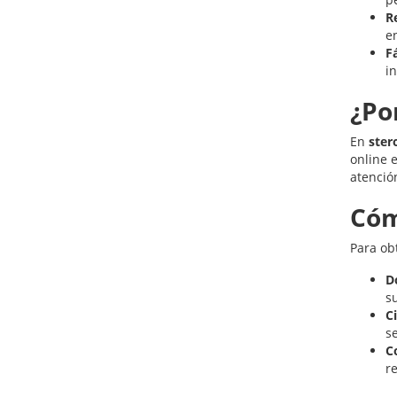
R
e
Fá
in
¿Po
En
ster
online 
atenció
Cóm
Para ob
D
su
Ci
s
C
r