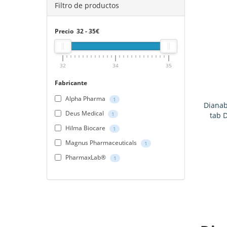
Filtro de productos
Precio
32
-
35
€
32
34
35
Fabricante
Alpha Pharma
1
Dianab
Deus Medical
1
tab 
Hilma Biocare
1
Magnus Pharmaceuticals
1
PharmaxLab®
1