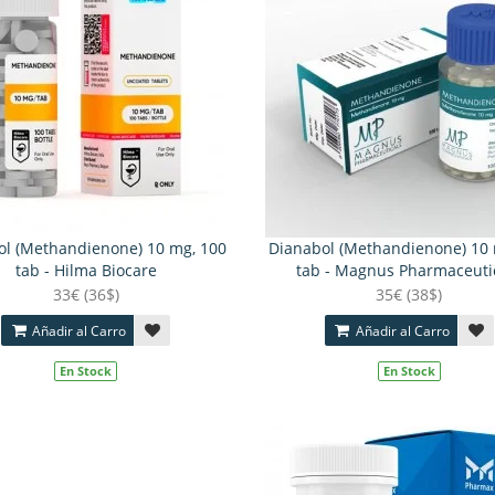
ol (Methandienone) 10 mg, 100
Dianabol (Methandienone) 10 
tab - Hilma Biocare
tab - Magnus Pharmaceuti
33€ (36$)
35€ (38$)
Añadir al Carro
Añadir al Carro
En Stock
En Stock