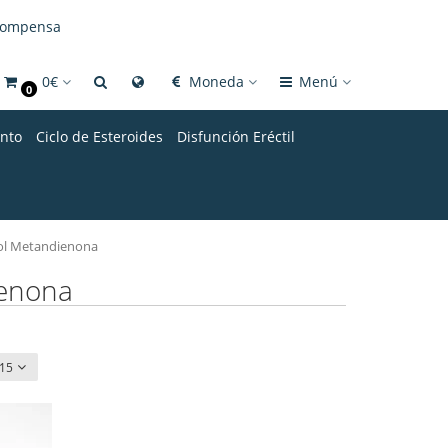
compensa
0€
Moneda
Menú
0
nto
Ciclo de Esteroides
Disfunción Eréctil
ol Metandienona
ienona
15