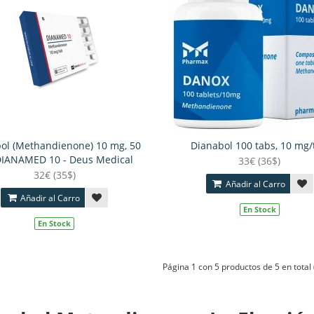
ol (Methandienone) 10 mg, 50
Dianabol 100 tabs, 10 mg/
DIANAMED 10 - Deus Medical
33€ (36$)
32€ (35$)
Añadir al Carro
Añadir al Carro
En Stock
En Stock
Página 1 con 5 productos de 5 en total 