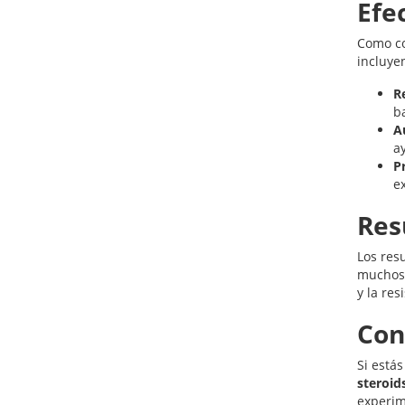
Efe
Como co
incluye
R
ba
A
a
P
e
Res
Los res
muchos 
y la re
Con
Si estás
steroid
experim