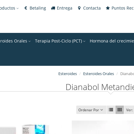
roductos
Betaling
Entrega
Contacta
Puntos Re
eroides Orales
Terapia Post-Ciclo (PCT)
Hormona del crecimie
Esteroides
Esteroides Orales
Dianab
Dianabol Metand
Ordenar Por
Ver: