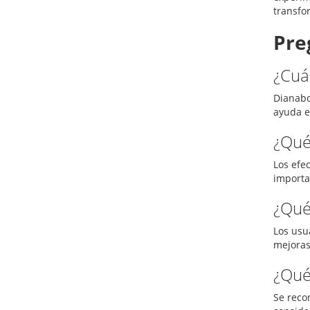
transfo
Pre
¿Cuá
Dianabo
ayuda e
¿Qué
Los efe
importa
¿Qué
Los usu
mejoras 
¿Qué
Se reco