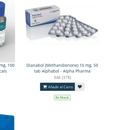
mg, 100
Dianabol (Methandienone) 10 mg, 50
cals
tab Alphabol - Alpha Pharma
34€ (37$)
Añadir al Carro
En Stock