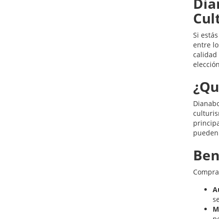
Dia
Cul
Si está
entre lo
calidad
elecció
¿Qu
Dianabo
culturi
principa
pueden 
Ben
Compra
A
s
M
p