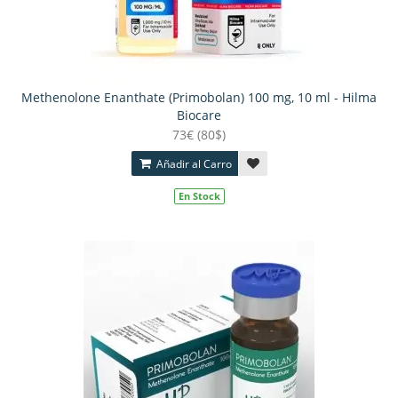
Methenolone Enanthate (Primobolan) 100 mg, 10 ml - Hilma
Biocare
73€ (80$)
Añadir al Carro
En Stock