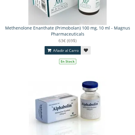
Methenolone Enanthate (Primobolan) 100 mg, 10 ml - Magnus
Pharmaceuticals
63€ (69$)
Añadir al Carro
En Stock