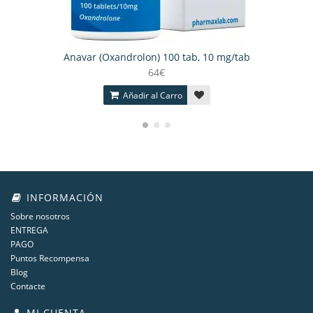
Anavar (Oxandrolon) 100 tab, 10 mg/tab
64€
Añadir al Carro
INFORMACIÓN
Sobre nosotros
ENTREGA
PAGO
Puntos Recompensa
Blog
Contacte
MI CUENTA