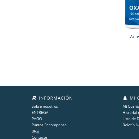
Anav
INFORMACIÓN
MI 
Sobre nosotros
Mi Cuent
ENTREGA
Historial
PAGO
Lista de 
Puntos Recompensa
Boletín N
Blog
Contacte