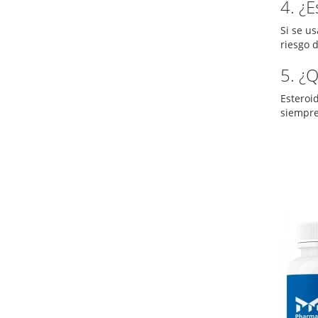
4. ¿
Si se u
riesgo 
5. ¿
Esteroi
siempre