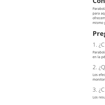
Con
Parabol
para aq
ofrecem
mismo y
Pre
1. ¿
Parabol
en la p
2. ¿
Los efe
monitor
3. ¿
Los res