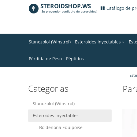
STEROIDSHOP.WS
.
Catálogo de p
¡Su proveedor confiable de esteroides!
Stanozolol (Winstrol)
Esteroides Inyectables
Est
Pérdida de Peso
Péptidos
Este
Categorias
Par
Stanozolol (Winstrol)
Esteroides Inyectables
- Boldenona Equipoise