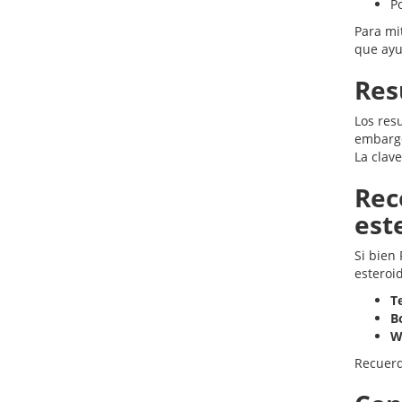
Po
Para mi
que ayu
Res
Los res
embargo
La clav
Rec
est
Si bien
esteroi
T
B
W
Recuerd