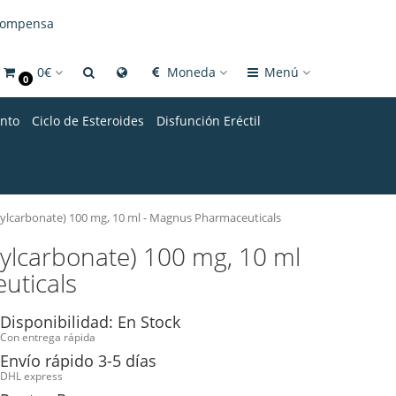
compensa
0€
Moneda
Menú
0
nto
Ciclo de Esteroides
Disfunción Eréctil
lcarbonate) 100 mg, 10 ml - Magnus Pharmaceuticals
lcarbonate) 100 mg, 10 ml
uticals
Disponibilidad: En Stock
Con entrega rápida
Envío rápido 3-5 días
DHL express