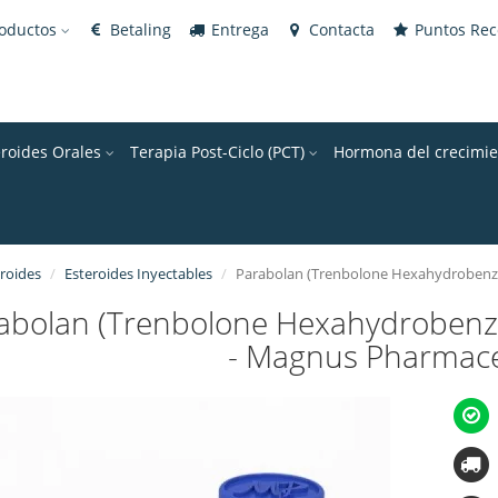
roductos
Betaling
Entrega
Contacta
Puntos Re
eroides Orales
Terapia Post-Ciclo (PCT)
Hormona del crecimie
roides
Esteroides Inyectables
Parabolan (Trenbolone Hexahydrobenzy
abolan (Trenbolone Hexahydrobenzy
- Magnus Pharmace