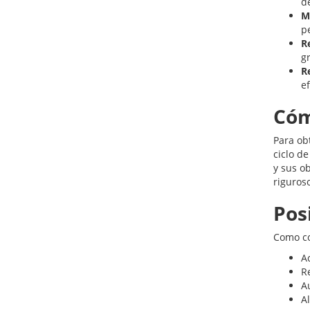
d
M
p
R
g
R
ef
Cóm
Para ob
ciclo d
y sus o
riguros
Pos
Como co
Ac
R
A
A