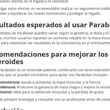
sibles efectos en el hígado y el colesterol.
tigar estos efectos, es recomendable realizar un seguimiento médi
den a equilibrar los niveles hormonales y proteger el hígado.
ultados esperados al usar Parab
ultados de Parabolan pueden variar según la genética, la dieta y e
, muchos usuarios reportan un aumento notable en la masa muscul
e para maximizar los resultados es la consistencia en el entrenami
omendaciones para mejorar los 
eroides
 Parabolan es un esteroide potente, combinarlo con otros esteroid
des que se pueden considerar para apilar con Parabolan incluyen:
estosterona:
Ayuda a aumentar la masa muscular y la fuerza.
oldenona:
Promueve la ganancia de masa magra y mejora la resiste
instrol:
Ideal para la definición muscular y la pérdida de grasa.
a siempre investigar y consultar con un profesional antes de comen