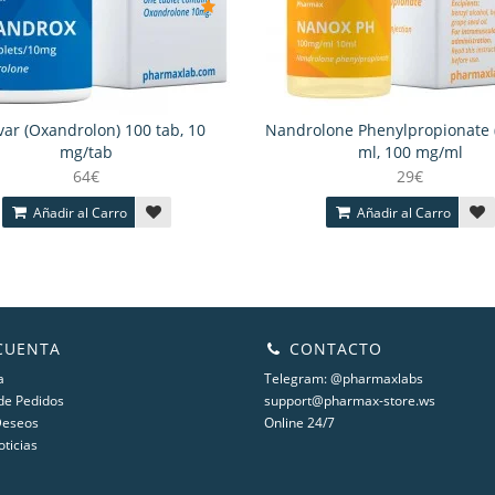
ar (Oxandrolon) 100 tab, 10
Nandrolone Phenylpropionate 
mg/tab
ml, 100 mg/ml
64€
29€
Añadir al Carro
Añadir al Carro
CUENTA
CONTACTO
a
Telegram: @pharmaxlabs
 de Pedidos
support@pharmax-store.ws
Deseos
Online 24/7
oticias