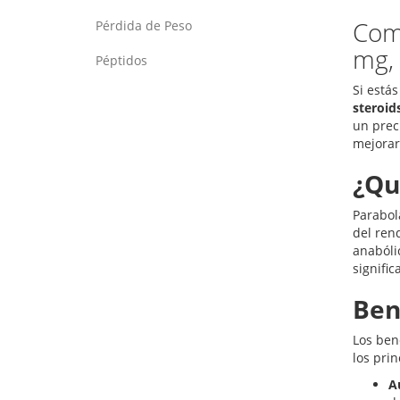
Com
Pérdida de Peso
mg, 
Péptidos
Si está
steroid
un prec
mejorar 
¿Qu
Parabol
del ren
anabóli
signific
Ben
Los ben
los prin
A