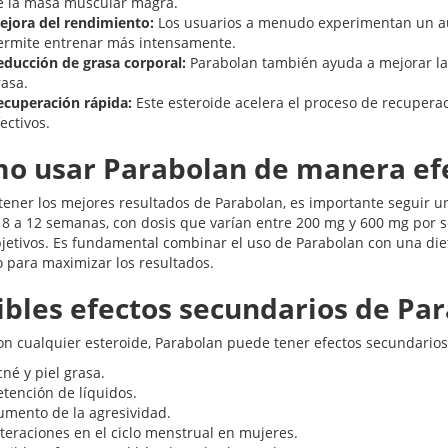
e la masa muscular magra.
ejora del rendimiento:
Los usuarios a menudo experimentan un aume
ermite entrenar más intensamente.
educción de grasa corporal:
Parabolan también ayuda a mejorar la 
rasa.
ecuperación rápida:
Este esteroide acelera el proceso de recupera
ectivos.
o usar Parabolan de manera ef
tener los mejores resultados de Parabolan, es importante seguir 
e 8 a 12 semanas, con dosis que varían entre 200 mg y 600 mg por 
bjetivos. Es fundamental combinar el uso de Parabolan con una d
o para maximizar los resultados.
ibles efectos secundarios de Pa
n cualquier esteroide, Parabolan puede tener efectos secundarios
né y piel grasa.
etención de líquidos.
umento de la agresividad.
lteraciones en el ciclo menstrual en mujeres.