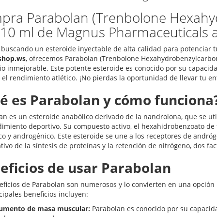
pra Parabolan (Trenbolone Hexahy
10 ml de Magnus Pharmaceuticals a
s buscando un esteroide inyectable de alta calidad para potenciar 
shop.ws
, ofrecemos Parabolan (Trenbolone Hexahydrobenzylcarbo
io inmejorable. Este potente esteroide es conocido por su capaci
el rendimiento atlético. ¡No pierdas la oportunidad de llevar tu en
é es Parabolan y cómo funciona
an es un esteroide anabólico derivado de la nandrolona, que se uti
dimiento deportivo. Su compuesto activo, el hexahidrobenzoato de 
co y androgénico. Este esteroide se une a los receptores de andró
ativo de la síntesis de proteínas y la retención de nitrógeno, dos f
eficios de usar Parabolan
eficios de Parabolan son numerosos y lo convierten en una opción p
cipales beneficios incluyen:
umento de masa muscular:
Parabolan es conocido por su capacida