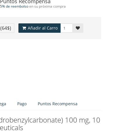
Puntos Recompensa
5% de reembolso
en su próxima compra
€
(64$)
Añadir al Carro
ega
Pago
Puntos Recompensa
drobenzylcarbonate) 100 mg, 10
uticals