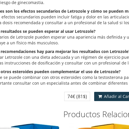
iesgo de ginecomastia.
les son los efectos secundarios de Letrozole y cómo se pueden mi
efectos secundarios pueden incluir fatiga y dolor en las articulaci
la dosis recomendada y consultar a un profesional de la salud si lo
 resultados se pueden esperar al usar Letrozole?
arios de Letrozole pueden esperar una apariencia más definida y u
uye a un físico más musculoso.
 recomendaciones hay para mejorar los resultados con Letrozole
r Letrozole con una dieta adecuada y un régimen de ejercicio pue
as instrucciones de dosificación y consultar con un profesional de l
 otros esteroides pueden complementar el uso de Letrozole?
le se puede combinar con otros esteroides como la testosterona pa
rtante consultar con un especialista antes de combinar diferentes
74€
(81$)
Añadir al Ca
Productos Relaci