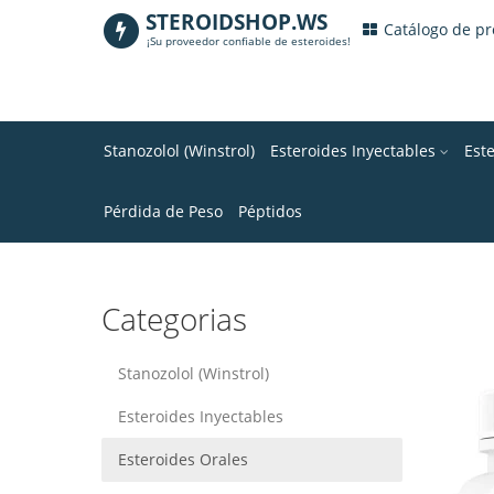
STEROIDSHOP.WS
.
Catálogo de p
¡Su proveedor confiable de esteroides!
Stanozolol (Winstrol)
Esteroides Inyectables
Est
Pérdida de Peso
Péptidos
Categorias
Stanozolol (Winstrol)
Esteroides Inyectables
Esteroides Orales