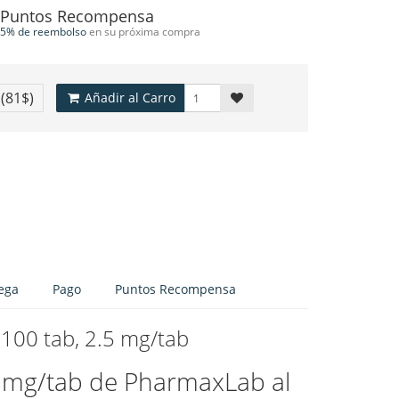
Puntos Recompensa
5% de reembolso
en su próxima compra
€
(81$)
Añadir al Carro
ega
Pago
Puntos Recompensa
 100 tab, 2.5 mg/tab
5 mg/tab de PharmaxLab al