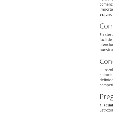
comenza
importa
segurid
Com
En ster
fácil d
atenció
nuestro
Con
Letrozo
culturi
definid
competi
Pre
1. ¿Cuá
Letrozo