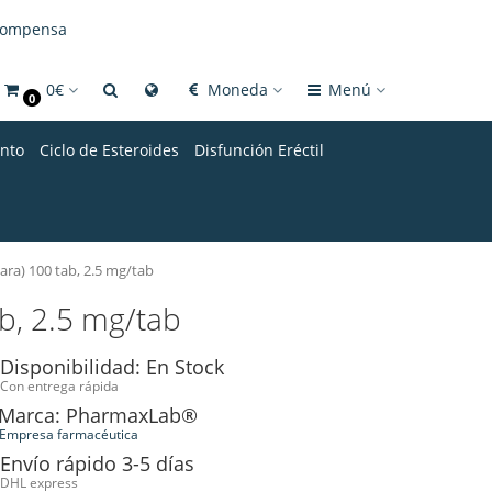
compensa
0€
Moneda
Menú
0
nto
Ciclo de Esteroides
Disfunción Eréctil
ara) 100 tab, 2.5 mg/tab
b, 2.5 mg/tab
Disponibilidad: En Stock
Con entrega rápida
Marca: PharmaxLab®
Empresa farmacéutica
Envío rápido 3-5 días
DHL express