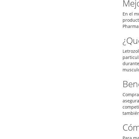
Mejo
En el m
product
Pharmax
¿Qué
Letrozo
particu
durante 
musculo
Bene
Comprar
asegura
competi
también
Cóm
Para ma