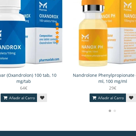
ar (Oxandrolon) 100 tab, 10
Nandrolone Phenylpropionate 
mg/tab
ml, 100 mg/ml
64€
29€
Añadir al Carro
Añadir al Carro