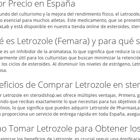
r Precio en España
undo del culturismo y la mejora del rendimiento físico, el Letrozo
o esencial para muchos atletas. Este medicamento, que se presenta
Lab y está disponible en nuestra tienda online de esteroides, ste
 es Letrozole (Femara) y para qué se
le es un inhibidor de la aromatasa, lo que significa que reduce la 
larmente útil para los culturistas que buscan minimizar la retenció
los ciclos de esteroides. Al disminuir los niveles de estrógeno, Le
sa.
ficios de Comprar Letrozole en ste
 Letrozole en steroidshop.ws ofrece múltiples ventajas. Primero, g
ndo que recibas exactamente lo que necesitas para tus objetivos 
tivos, lo que significa que puedes adquirir Letrozole de PharmaxL
 proporciona un servicio de entrega rápida en toda España, asegu
o Tomar Letrozole para Obtener los
ximizar los beneficios de Letrozole, es crucial seguir una dosific