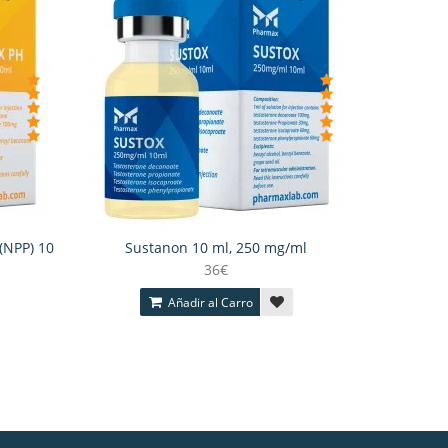
(NPP) 10
Sustanon 10 ml, 250 mg/ml
Stanozolo
36€
Añadir al Carro