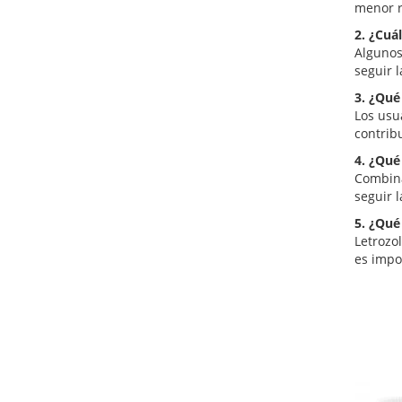
menor r
2. ¿Cuá
Algunos 
seguir 
3. ¿Qué
Los usu
contrib
4. ¿Qué
Combina
seguir l
5. ¿Qué
Letrozo
es impo