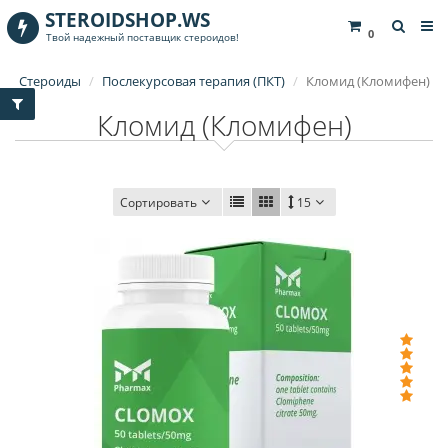
STEROIDSHOP.WS
0
Твой надежный поставщик стероидов!
Стероиды
Послекурсовая терапия (ПКТ)
Кломид (Кломифен)
Кломид (Кломифен)
Сортировать
15