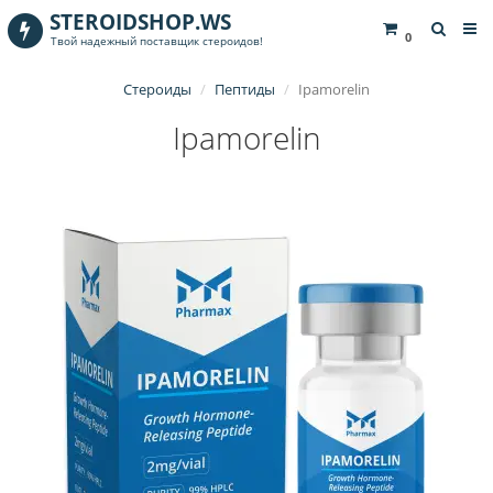
STEROIDSHOP.WS
0
Твой надежный поставщик стероидов!
Стероиды
Пептиды
Ipamorelin
Ipamorelin