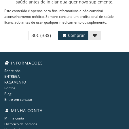
saúde antes de iniciar qualquer novo suplemento.
Este conteúdo é apenas para fins informativos e não constitui
aconselhamento médico. Sempre consulte um profissional de saúde
licenciado antes de usar qualquer medicamento ou suplemento.
30€
(33$)
Comprar
INFORMAÇÕES
Sobre nós
ENTREGA
PAGAMENTO
Pontos
Blog
Entre em contato
MINHA CONTA
Minha conta
Histórico de pedidos