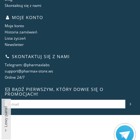
Skontaktuj się z nami
MOJE KONTO
Moje konto
Historia zamówień
Lista życzeń
Newsletter
SKONTAKTUJ SIĘ Z NAMI
Telegram: @pharmaxlabs
support@pharmax-store.ws
Online 24/7
BĄDŹ PIERWSZYM, KTÓRY DOWIE SIĘ O
PROMOCJACH!
Lewy panel
steroidshop.ws © -2 – 2026