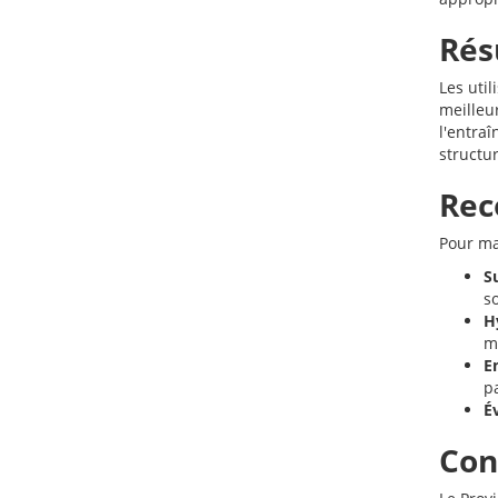
Rés
Les uti
meilleur
l'entra
structu
Rec
Pour ma
S
so
H
m
E
pa
Év
Con