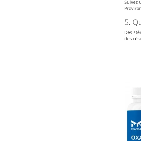
Suivez 
Proviron
5. Qu
Des sté
des rés