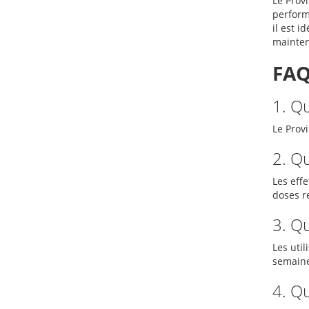
Le Prov
perform
il est 
maintena
FAQ
1. Qu
Le Provi
2. Qu
Les eff
doses r
3. Qu
Les uti
semaines
4. Q