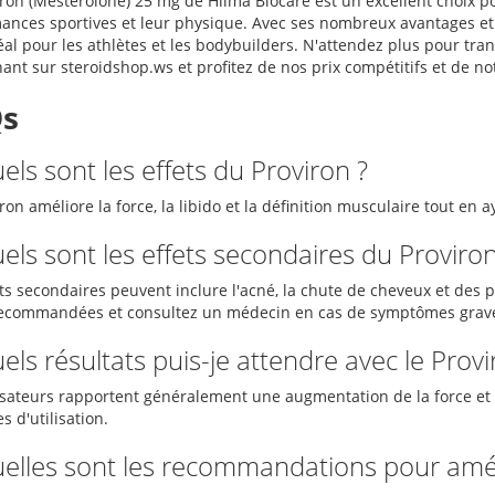
iron (Mesterolone) 25 mg de Hilma Biocare est un excellent choix p
ances sportives et leur physique. Avec ses nombreux avantages et u
idéal pour les athlètes et les bodybuilders. N'attendez plus pour t
nt sur steroidshop.ws et profitez de nos prix compétitifs et de not
s
els sont les effets du Proviron ?
ron améliore la force, la libido et la définition musculaire tout en 
els sont les effets secondaires du Proviro
ets secondaires peuvent inclure l'acné, la chute de cheveux et des 
ecommandées et consultez un médecin en cas de symptômes grav
els résultats puis-je attendre avec le Provi
lisateurs rapportent généralement une augmentation de la force et
 d'utilisation.
uelles sont les recommandations pour améli