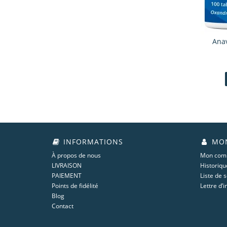
Anav
INFORMATIONS
MON
À propos de nous
Mon com
LIVRAISON
Historiq
PAIEMENT
Liste de 
Points de fidélité
Lettre d’
Blog
Contact