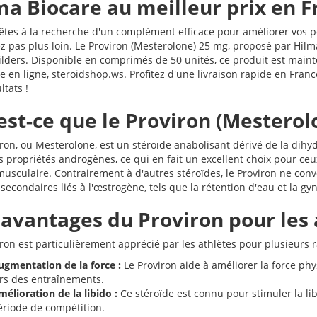
ma Biocare au meilleur prix en F
 êtes à la recherche d'un complément efficace pour améliorer vos p
 pas plus loin. Le Proviron (Mesterolone) 25 mg, proposé par Hilma 
lders. Disponible en comprimés de 50 unités, ce produit est mainte
e en ligne, steroidshop.ws. Profitez d'une livraison rapide en Fr
ltats !
est-ce que le Proviron (Mesterol
ron, ou Mesterolone, est un stéroïde anabolisant dérivé de la dihyd
s propriétés androgènes, ce qui en fait un excellent choix pour ceu
usculaire. Contrairement à d'autres stéroïdes, le Proviron ne conve
 secondaires liés à l'œstrogène, tels que la rétention d'eau et la g
 avantages du Proviron pour les 
ron est particulièrement apprécié par les athlètes pour plusieurs r
ugmentation de la force :
Le Proviron aide à améliorer la force ph
ors des entraînements.
élioration de la libido :
Ce stéroïde est connu pour stimuler la lib
ériode de compétition.