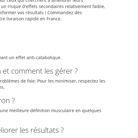
our ceux qui cherchent à améliorer leurs
n risque d'effets secondaires relativement faible,
ransformer vos résultats ! Commandez dès
re livraison rapide en France.
ayant un effet anti-catabolique.
n et comment les gérer ?
problèmes de foie. Pour les minimiser, respectez les
es.
ron ?
 une meilleure définition musculaire en quelques
orer les résultats ?