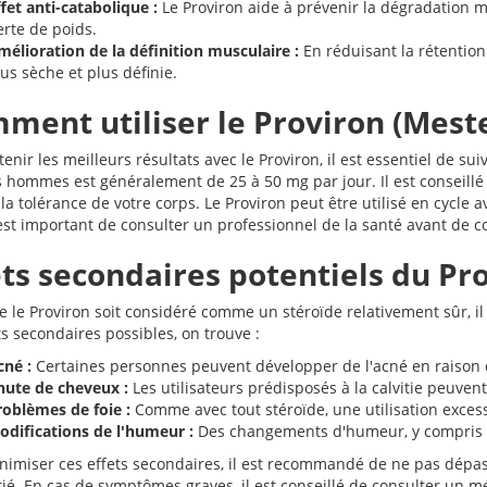
fet anti-catabolique :
Le Proviron aide à prévenir la dégradation mu
erte de poids.
mélioration de la définition musculaire :
En réduisant la rétention
us sèche et plus définie.
ment utiliser le Proviron (Meste
tenir les meilleurs résultats avec le Proviron, il est essentiel de
s hommes est généralement de 25 à 50 mg par jour. Il est conseill
la tolérance de votre corps. Le Proviron peut être utilisé en cycle 
 est important de consulter un professionnel de la santé avant de 
ets secondaires potentiels du Pr
e le Proviron soit considéré comme un stéroïde relativement sûr, il
ts secondaires possibles, on trouve :
cné :
Certaines personnes peuvent développer de l'acné en raison 
hute de cheveux :
Les utilisateurs prédisposés à la calvitie peuven
roblèmes de foie :
Comme avec tout stéroïde, une utilisation exces
odifications de l'humeur :
Des changements d'humeur, y compris l'i
nimiser ces effets secondaires, il est recommandé de ne pas dépa
ié. En cas de symptômes graves, il est conseillé de consulter un m