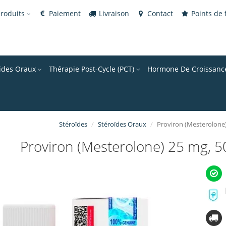
produits
Paiement
Livraison
Contact
Points de f
oïdes Oraux
Thérapie Post-Cycle (PCT)
Hormone De Croissanc
Stéroïdes
Stéroïdes Oraux
Proviron (Mesterolone)
Proviron (Mesterolone) 25 mg, 50