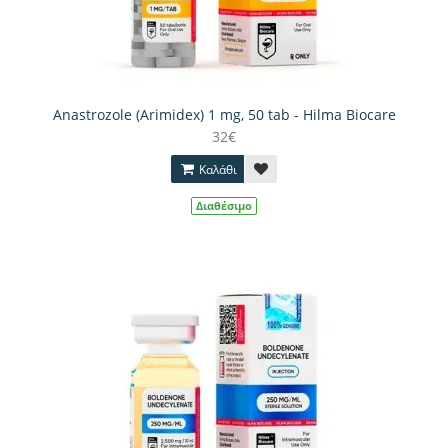
Anastrozole (Arimidex) 1 mg, 50 tab - Hilma Biocare
32€
Καλάθι
Διαθέσιμο