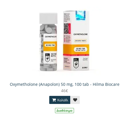
Oxymetholone (Anapolon) 50 mg, 100 tab - Hilma Biocare
46€
Καλάθι
Διαθέσιμο