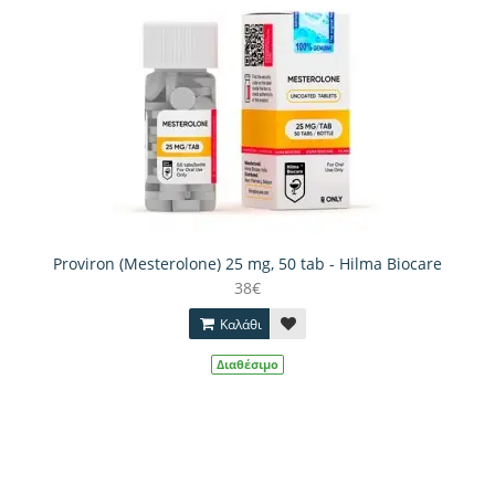
Proviron (Mesterolone) 25 mg, 50 tab - Hilma Biocare
38€
Καλάθι
Διαθέσιμο