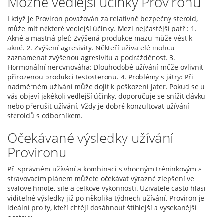
Možné vedlejší účinky Provironu
I když je Proviron považován za relativně bezpečný steroid,
může mít některé vedlejší účinky. Mezi nejčastější patří: 1.
Akné a mastná pleť: Zvýšená produkce mazu může vést k
akné. 2. Zvýšení agresivity: Někteří uživatelé mohou
zaznamenat zvýšenou agresivitu a podrážděnost. 3.
Hormonální nerovnováha: Dlouhodobé užívání může ovlivnit
přirozenou produkci testosteronu. 4. Problémy s játry: Při
nadměrném užívání může dojít k poškození jater. Pokud se u
vás objeví jakékoli vedlejší účinky, doporučuje se snížit dávku
nebo přerušit užívání. Vždy je dobré konzultovat užívání
steroidů s odborníkem.
Očekávané výsledky užívání
Provironu
Při správném užívání a kombinaci s vhodným tréninkovým a
stravovacím plánem můžete očekávat výrazné zlepšení ve
svalové hmotě, síle a celkové výkonnosti. Uživatelé často hlásí
viditelné výsledky již po několika týdnech užívání. Proviron je
ideální pro ty, kteří chtějí dosáhnout štíhlejší a vysekanější