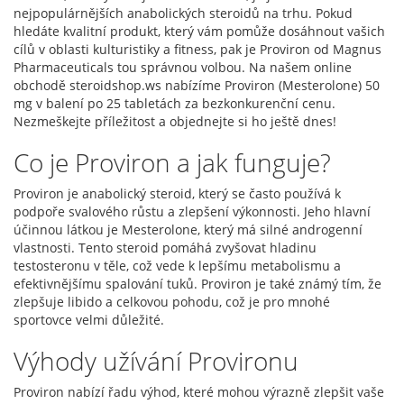
nejpopulárnějších anabolických steroidů na trhu. Pokud
hledáte kvalitní produkt, který vám pomůže dosáhnout vašich
cílů v oblasti kulturistiky a fitness, pak je Proviron od Magnus
Pharmaceuticals tou správnou volbou. Na našem online
obchodě steroidshop.ws nabízíme Proviron (Mesterolone) 50
mg v balení po 25 tabletách za bezkonkurenční cenu.
Nezmeškejte příležitost a objednejte si ho ještě dnes!
Co je Proviron a jak funguje?
Proviron je anabolický steroid, který se často používá k
podpoře svalového růstu a zlepšení výkonnosti. Jeho hlavní
účinnou látkou je Mesterolone, který má silné androgenní
vlastnosti. Tento steroid pomáhá zvyšovat hladinu
testosteronu v těle, což vede k lepšímu metabolismu a
efektivnějšímu spalování tuků. Proviron je také známý tím, že
zlepšuje libido a celkovou pohodu, což je pro mnohé
sportovce velmi důležité.
Výhody užívání Provironu
Proviron nabízí řadu výhod, které mohou výrazně zlepšit vaše