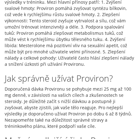
výsledky v tréninku. Mezi hlavní přínosy patří: 1. Zvýšení
svalové hmoty: Proviron pomáhá zvyšovat syntézu bílkovin,
což vede k rychlejšímu růstu svalové hmoty. 2. Zlepšení
výkonnosti: Tento steroid zvyšuje vytrvalost a sílu, což vám
umožní trénovat intenzivněji a déle. 3. Podpora spalování
tuků: Proviron pomáhá zlepšovat metabolismus tuků, což
může vést k rychlejšímu úbytku tělesného tuku. 4. Zvýšení
libida: Mesterolone má pozitivní vliv na sexuální apetit, což
může být pro mnohé uživatele velmi přínosné. 5. Zlepšení
nálady a celkové pohody: Uživatelé často hlásí zlepšení nálady
a snížení úzkosti při užívání Provironu.
Jak správně užívat Proviron?
Doporučená dávka Provironu se pohybuje mezi 25 mg až 100
mg denně, v závislosti na vašich cílech a zkušenostech se
steroidy. Je důležité začít s nižší dávkou a postupně ji
zvyšovat, abyste zjistili, jak vaše tělo reaguje. Pro nejlepší
výsledky je doporučeno užívat Proviron po dobu 6 až 8 týdnů.
Nezapomeňte také na důležitost správné stravy a
tréninkového plánu, které podpoří vaše cíle.