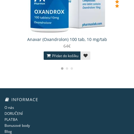
Anavar (Oxandrolon) 100 tab, 10 mg/tab
64€
Přidat do košíku
INFORMACE
O nás
DORUČENÍ
PLATBA
Bonusové body
Blog