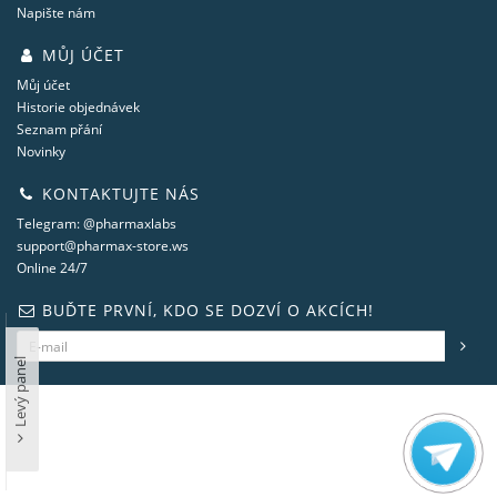
Napište nám
MŮJ ÚČET
Můj účet
Historie objednávek
Seznam přání
Novinky
KONTAKTUJTE NÁS
Telegram: @pharmaxlabs
support@pharmax-store.ws
Online 24/7
BUĎTE PRVNÍ, KDO SE DOZVÍ O AKCÍCH!
Levý panel
steroidshop.ws © -2 – 2026