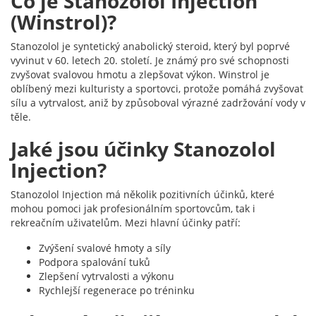
Co je Stanozolol Injection
(Winstrol)?
Stanozolol je syntetický anabolický steroid, který byl poprvé
vyvinut v 60. letech 20. století. Je známý pro své schopnosti
zvyšovat svalovou hmotu a zlepšovat výkon. Winstrol je
oblíbený mezi kulturisty a sportovci, protože pomáhá zvyšovat
sílu a vytrvalost, aniž by způsoboval výrazné zadržování vody v
těle.
Jaké jsou účinky Stanozolol
Injection?
Stanozolol Injection má několik pozitivních účinků, které
mohou pomoci jak profesionálním sportovcům, tak i
rekreačním uživatelům. Mezi hlavní účinky patří:
Zvýšení svalové hmoty a síly
Podpora spalování tuků
Zlepšení vytrvalosti a výkonu
Rychlejší regenerace po tréninku