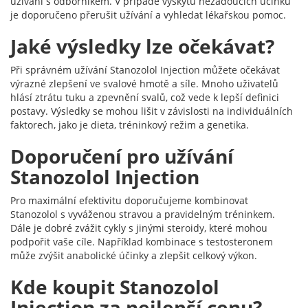
užívání s odborníkem. V případě výskytu nežádoucích účinků
je doporučeno přerušit užívání a vyhledat lékařskou pomoc.
Jaké výsledky lze očekávat?
Při správném užívání Stanozolol Injection můžete očekávat
výrazné zlepšení ve svalové hmotě a síle. Mnoho uživatelů
hlásí ztrátu tuku a zpevnění svalů, což vede k lepší definici
postavy. Výsledky se mohou lišit v závislosti na individuálních
faktorech, jako je dieta, tréninkový režim a genetika.
Doporučení pro užívání
Stanozolol Injection
Pro maximální efektivitu doporučujeme kombinovat
Stanozolol s vyváženou stravou a pravidelným tréninkem.
Dále je dobré zvážit cykly s jinými steroidy, které mohou
podpořit vaše cíle. Například kombinace s testosteronem
může zvýšit anabolické účinky a zlepšit celkový výkon.
Kde koupit Stanozolol
Injection za nejlepší cenu?