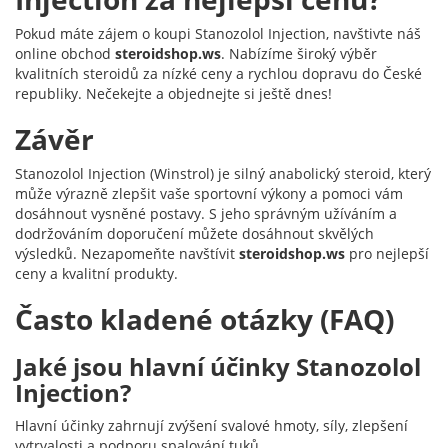
Pokud máte zájem o koupi Stanozolol Injection, navštivte náš
online obchod
steroidshop.ws
. Nabízíme široký výběr
kvalitních steroidů za nízké ceny a rychlou dopravu do České
republiky. Nečekejte a objednejte si ještě dnes!
Závěr
Stanozolol Injection (Winstrol) je silný anabolický steroid, který
může výrazně zlepšit vaše sportovní výkony a pomoci vám
dosáhnout vysněné postavy. S jeho správným užíváním a
dodržováním doporučení můžete dosáhnout skvělých
výsledků. Nezapomeňte navštívit
steroidshop.ws
pro nejlepší
ceny a kvalitní produkty.
Často kladené otázky (FAQ)
Jaké jsou hlavní účinky Stanozolol
Injection?
Hlavní účinky zahrnují zvýšení svalové hmoty, síly, zlepšení
vytrvalosti a podporu spalování tuků.