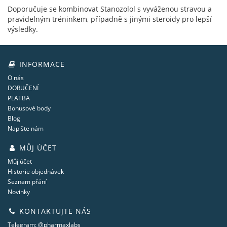
Doporučuje se kombinovat Stanozolol s vyváženou stravou a
pravidelným tréninkem, případně s jinými steroidy pro lepší
výsledky.
INFORMACE
O nás
DORUČENÍ
PLATBA
Bonusové body
Blog
Napište nám
MŮJ ÚČET
Můj účet
Historie objednávek
Seznam přání
Novinky
KONTAKTUJTE NÁS
Telegram: @pharmaxlabs