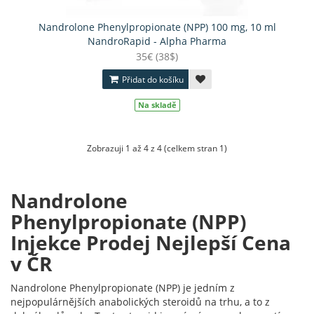
Nandrolone Phenylpropionate (NPP) 100 mg, 10 ml
NandroRapid - Alpha Pharma
35€ (38$)
Přidat do košíku
Na skladě
Zobrazuji 1 až 4 z 4 (celkem stran 1)
Nandrolone
Phenylpropionate (NPP)
Injekce Prodej Nejlepší Cena
v ČR
Nandrolone Phenylpropionate (NPP) je jedním z
nejpopulárnějších anabolických steroidů na trhu, a to z