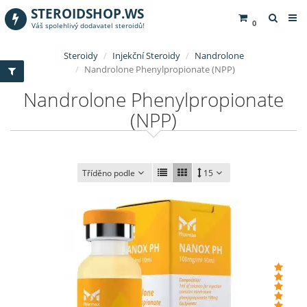
STEROIDSHOP.WS
0
Váš spolehlivý dodavatel steroidů!
Steroidy
Injekční Steroidy
Nandrolone
Nandrolone Phenylpropionate (NPP)
Nandrolone Phenylpropionate
(NPP)
Tříděno podle
15