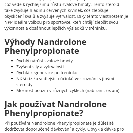
což vede k rychlejšímu růstu svalové hmoty. Tento steroid
také zvyšuje hladinu červených krvinek, což zlepšuje
okysličení svalů a zvyšuje vytrvalost. Díky těmto vlastnostem je
NPP ideální volbou pro sportovce, kteří chtějí zlepšit svou
výkonnost a dosáhnout lepších výsledků v tréninku.
Výhody Nandrolone
Phenylpropionate
Rychlý nárůst svalové hmoty
Zvýšení síly a vytrvalosti
Rychlá regenerace po tréninku
Nižší riziko vedlejších účinků ve srovnání s jinými
steroidy
Možnost použití v různých cyklech (nabírání, řezání)
Jak používat Nandrolone
Phenylpropionate?
Při používání Nandrolone Phenylpropionate je důležité
dodržovat doporučené dávkování a cykly. Obvyklá dávka pro