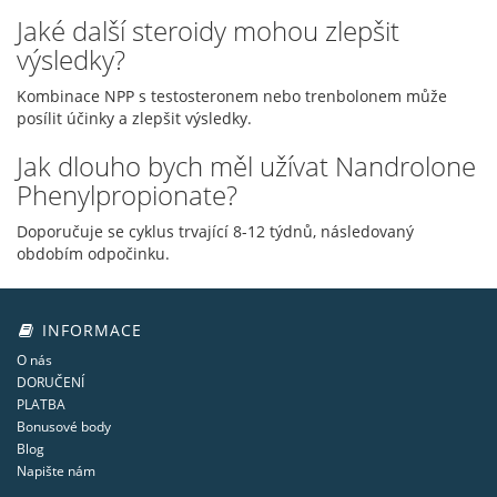
Jaké další steroidy mohou zlepšit
výsledky?
Kombinace NPP s testosteronem nebo trenbolonem může
posílit účinky a zlepšit výsledky.
Jak dlouho bych měl užívat Nandrolone
Phenylpropionate?
Doporučuje se cyklus trvající 8-12 týdnů, následovaný
obdobím odpočinku.
INFORMACE
O nás
DORUČENÍ
PLATBA
Bonusové body
Blog
Napište nám