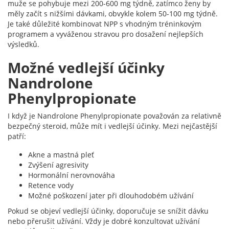
muže se pohybuje mezi 200-600 mg týdně, zatímco ženy by
měly začít s nižšími dávkami, obvykle kolem 50-100 mg týdně.
Je také důležité kombinovat NPP s vhodným tréninkovým
programem a vyváženou stravou pro dosažení nejlepších
výsledků.
Možné vedlejší účinky
Nandrolone
Phenylpropionate
I když je Nandrolone Phenylpropionate považován za relativně
bezpečný steroid, může mít i vedlejší účinky. Mezi nejčastější
patří:
Akne a mastná pleť
Zvýšení agresivity
Hormonální nerovnováha
Retence vody
Možné poškození jater při dlouhodobém užívání
Pokud se objeví vedlejší účinky, doporučuje se snížit dávku
nebo přerušit užívání. Vždy je dobré konzultovat užívání