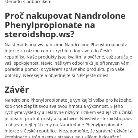
steroidů s odborníkem.
Proč nakupovat Nandrolone
Phenylpropionate na
steroidshop.ws?
Na steroidshop.ws nabízíme Nandrolone Phenylpropionate
injekce za nízkou cenu s rychlou dopravou do České
republiky. Naše produkty jsou kvalitní a ověřené, což zaručuje
vaši spokojenost. Navíc, náš tým odborníků je připraven vám
poradit a pomoci s výběrem správného produktu pro vaše
potřeby. Nečekejte a objednejte si NPP ještě dnes!
Závěr
Nandrolone Phenylpropionate je vynikající volba pro každého,
kdo chce zlepšit svou svalovou hmotu a výkonnost. S jeho
rychlými výsledky a relativně nízkým rizikem vedlejších účinků
je ideální pro kulturisty a sportovce. Navštivte steroidshop.ws
a objevte nejlepší ceny na Nandrolone Phenylpropionate
injekce v České republice. Nezapomeňte, že správné užívání a
kombinace s tréninkem a stravou jsou klíčem k dosažení