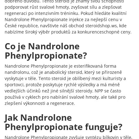
dobrého důvodu. Tento steroid je známý svou schopností
podporovat růst svalové hmoty, zvyšovat sílu a zlepšovat
regeneraci po intenzivním tréninku. Pokud hledáte kvalitní
Nandrolone Phenylpropionate injekce za nejlepší cenu v
České republice, navštivte náš obchod steroidshop.ws, kde
nabízíme široký výběr produktů za konkurenceschopné ceny.
Co je Nandrolone
Phenylpropionate?
Nandrolone Phenylpropionate je esterifikovaná forma
nandrolonu, což je anabolický steroid, který se přirozeně
vyskytuje v těle. Tento steroid je oblíbený mezi kulturisty a
sportovci, protože poskytuje rychlé výsledky a má méně
vedlejších účinků než jiné silnější steroidy. NPP se často
používá v cyklech pro nabírání svalové hmoty, ale také pro
zlepšení výkonnosti a regenerace.
Jak Nandrolone
Phenylpropionate funguje?
Nandrolone Phenylpropionate zvyšuje syntézu bílkovin v těle,