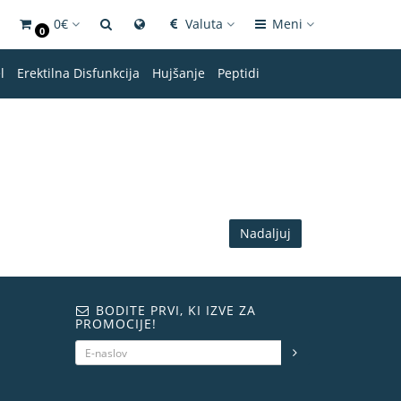
0€
Valuta
Meni
0
l
Erektilna Disfunkcija
Hujšanje
Peptidi
Nadaljuj
BODITE PRVI, KI IZVE ZA
PROMOCIJE!