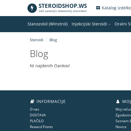
STEROIDSHOP.WS
.
Katalog izdelk
Vaš zanesljiv dobavitelj steroidov!
Stanozolol (Winstrol)
Injekcijski Steroidi
Oralni S
Steroidi
Blog
Blog
Ni najdenih člankov!
INFORMACIJE
MOJ
O nas
Moj raču
DOSTAVA
Zgodovina
PLAČILO
Seznam ž
Reward Points
Novice