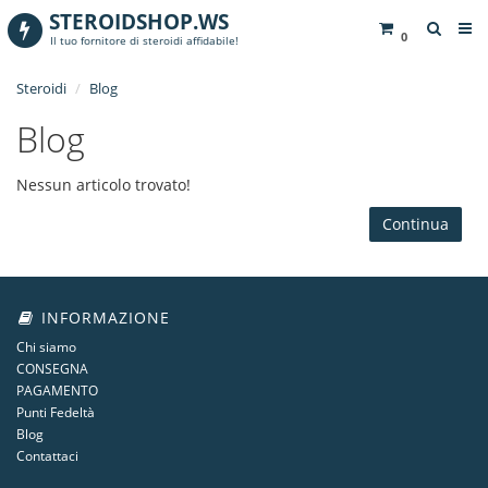
STEROIDSHOP.WS
0
Il tuo fornitore di steroidi affidabile!
Steroidi
Blog
Blog
Nessun articolo trovato!
Continua
INFORMAZIONE
Chi siamo
CONSEGNA
PAGAMENTO
Punti Fedeltà
Blog
Contattaci