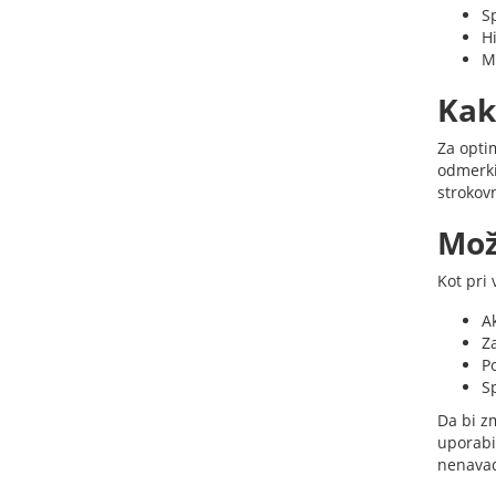
S
H
Ma
Kak
Za opti
odmerki
strokovn
Mož
Kot pri
A
Z
P
S
Da bi zm
uporabi
nenava