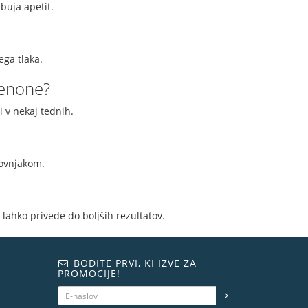
buja apetit.
ega tlaka.
denone?
i v nekaj tednih.
kovnjakom.
 lahko privede do boljših rezultatov.
BODITE PRVI, KI IZVE ZA
PROMOCIJE!