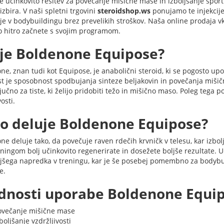
te učinkovito rešitev za povečanje mišične mase in izboljšanje špor
izbira. V naši spletni trgovini
steroidshop.ws
ponujamo te injekcije
lje v bodybuildingu brez prevelikih stroškov. Naša online prodaja vk
o hitro začnete s svojim programom.
 je Boldenone Equipose?
ne, znan tudi kot Equipose, je anabolični steroid, ki se pogosto up
t je sposobnost spodbujanja sinteze beljakovin in povečanja mišič
ljučno za tiste, ki želijo pridobiti težo in mišično maso. Poleg tega p
osti.
o deluje Boldenone Equipose?
e deluje tako, da povečuje raven rdečih krvničk v telesu, kar izbol
ningom bolj učinkovito regenerirate in dosežete boljše rezultate. 
ejšega napredka v treningu, kar je še posebej pomembno za bodybuil
e.
dnosti uporabe Boldenone Equipo
ovečanje mišične mase
boljšanje vzdržljivosti