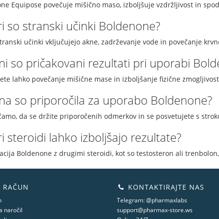
ne Equipose povečuje mišično maso, izboljšuje vzdržljivost in spod
i so stranski učinki Boldenone?
transki učinki vključujejo akne, zadrževanje vode in povečanje krvn
i so pričakovani rezultati pri uporabi Bol
ete lahko povečanje mišične mase in izboljšanje fizične zmogljivost
na so priporočila za uporabo Boldenone?
čamo, da se držite priporočenih odmerkov in se posvetujete s stro
i steroidi lahko izboljšajo rezultate?
ija Boldenone z drugimi steroidi, kot so testosteron ali trenbolon,
 RAČUN
KONTAKTIRAJTE NAS
n
Telegram: @pharmaxlabs
 naročil
support@pharmax-store.ws