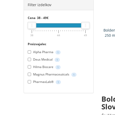
Filter izdelkov
Cena
38
-
49
€
Bolden
250 m
38
44
49
Proizvajalec
Alpha Pharma
1
Deus Medical
1
Hilma Biocare
1
Magnus Pharmaceuticals
1
PharmaxLab®
1
Bol
Slov