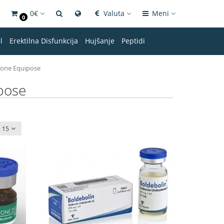
0€
Valuta
Meni
0
l
Erektilna Disfunkcija
Hujšanje
Peptidi
one Equipose
pose
:
15