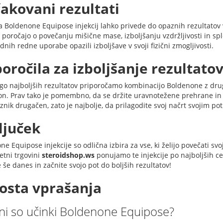
čakovani rezultati
 Boldenone Equipose injekcij lahko privede do opaznih rezultatov v
 poročajo o povečanju mišične mase, izboljšanju vzdržljivosti in sp
dnih redne uporabe opazili izboljšave v svoji fizični zmogljivosti.
poročila za izboljšanje rezultato
go najboljših rezultatov priporočamo kombinacijo Boldenone z drugim
on. Prav tako je pomembno, da se držite uravnotežene prehrane in 
nik drugačen, zato je najbolje, da prilagodite svoj načrt svojim po
ljuček
e Equipose injekcije so odlična izbira za vse, ki želijo povečati svo
etni trgovini
steroidshop.ws
ponujamo te injekcije po najboljših cen
 še danes in začnite svojo pot do boljših rezultatov!
osta vprašanja
ni so učinki Boldenone Equipose?