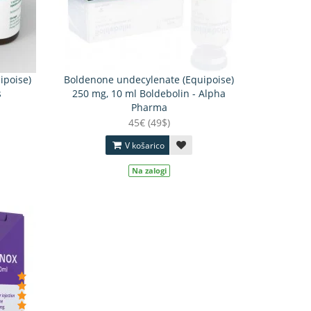
ipoise)
Boldenone undecylenate (Equipoise)
s
250 mg, 10 ml Boldebolin - Alpha
Pharma
45€ (49$)
V košarico
Na zalogi