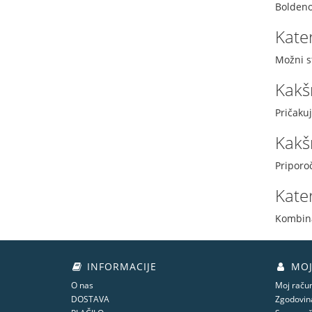
Boldeno
Kater
Možni s
Kakšn
Pričakuj
Kakš
Priporo
Kater
Kombinac
INFORMACIJE
MOJ
O nas
Moj raču
DOSTAVA
Zgodovina