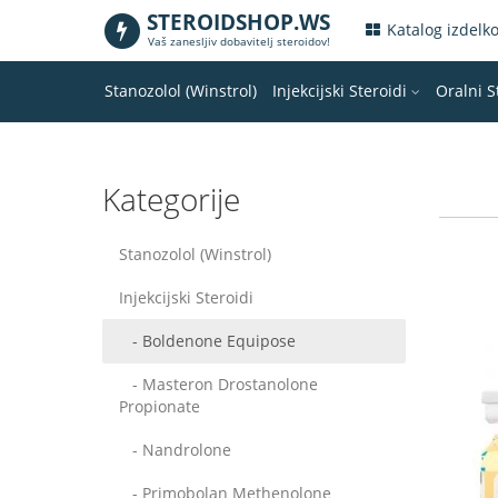
STEROIDSHOP.WS
.
Katalog izdelk
Vaš zanesljiv dobavitelj steroidov!
Stanozolol (Winstrol)
Injekcijski Steroidi
Oralni S
Kategorije
Stanozolol (Winstrol)
Injekcijski Steroidi
- Boldenone Equipose
- Masteron Drostanolone
Propionate
- Nandrolone
- Primobolan Methenolone