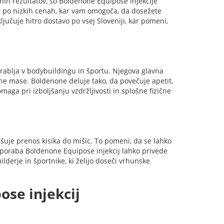
tnih rezultatov, so Boldenone Equipose injekcije
 po nizkih cenah, kar vam omogoča, da dosežete
ljučuje hitro dostavo po vsej Sloveniji, kar pomeni,
orablja v bodybuildingu in športu. Njegova glavna
ne mase. Boldenone deluje tako, da povečuje apetit,
omaga pri izboljšanju vzdržljivosti in splošne fizične
jšuje prenos kisika do mišic. To pomeni, da se lahko
Uporaba Boldenone Equipose injekcij lahko privede
derje in športnike, ki želijo doseči vrhunske
se injekcij