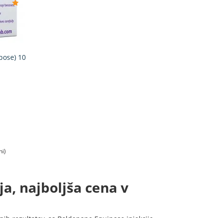
pose) 10
ni)
a, najboljša cena v