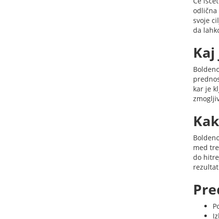
Če išče
odlična 
svoje ci
da lahk
Kaj
Boldeno
prednos
kar je k
zmogljiv
Kak
Boldenon
med tre
do hitr
rezultat
Pre
P
Iz