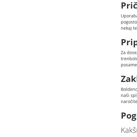
Pri
Uporaba
pogosto
nekaj te
Pri
Za dose
trenbol
posamez
Zak
Boldenon
naši spl
naročite
Pog
Kakš