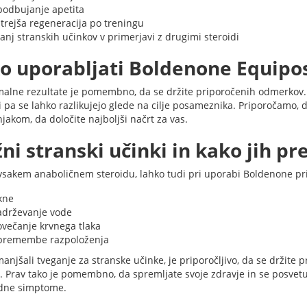
podbujanje apetita
itrejša regeneracija po treningu
nj stranskih učinkov v primerjavi z drugimi steroidi
o uporabljati Boldenone Equipo
malne rezultate je pomembno, da se držite priporočenih odmerkov. 
 pa se lahko razlikujejo glede na cilje posameznika. Priporočamo,
jakom, da določite najboljši načrt za vas.
ni stranski učinki in kako jih pre
 vsakem anaboličnem steroidu, lahko tudi pri uporabi Boldenone prid
kne
adrževanje vode
ovečanje krvnega tlaka
premembe razpoloženja
anjšali tveganje za stranske učinke, je priporočljivo, da se držite 
. Prav tako je pomembno, da spremljate svoje zdravje in se posvetuj
dne simptome.