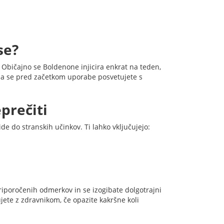
se?
Običajno se Boldenone injicira enkrat na teden,
 da se pred začetkom uporabe posvetujete s
prečiti
e do stranskih učinkov. Ti lahko vključujejo:
priporočenih odmerkov in se izogibate dolgotrajni
ete z zdravnikom, če opazite kakršne koli