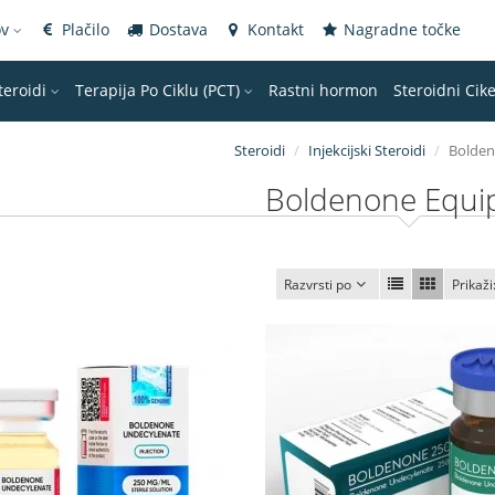
ov
Plačilo
Dostava
Kontakt
Nagradne točke
teroidi
Terapija Po Ciklu (PCT)
Rastni hormon
Steroidni Cike
Steroidi
Injekcijski Steroidi
Bolden
Boldenone Equi
Razvrsti po
Prikaži