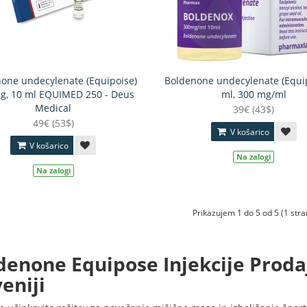
one undecylenate (Equipoise)
Boldenone undecylenate (Equi
g, 10 ml EQUIMED 250 - Deus
ml, 300 mg/ml
Medical
39€ (43$)
49€ (53$)
V košarico
V košarico
Na zalogi
Na zalogi
Prikazujem 1 do 5 od 5 (1 stra
denone Equipose Injekcije Prodaj
eniji