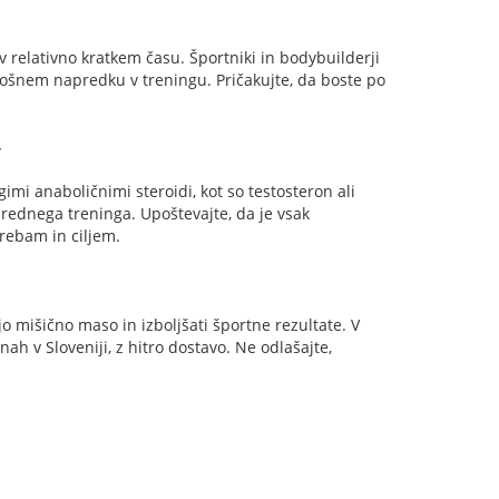
 relativno kratkem času. Športniki in bodybuilderji
lošnem napredku v treningu. Pričakujte, da boste po
v
i anaboličnimi steroidi, kot so testosteron ali
rednega treninga. Upoštevajte, da je vsak
trebam in ciljem.
jo mišično maso in izboljšati športne rezultate. V
ah v Sloveniji, z hitro dostavo. Ne odlašajte,