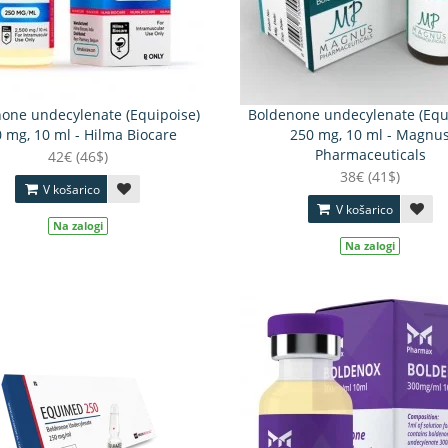
one undecylenate (Equipoise)
Boldenone undecylenate (Equ
 mg, 10 ml - Hilma Biocare
250 mg, 10 ml - Magnu
Pharmaceuticals
42€ (46$)
38€ (41$)
V košarico
V košarico
Na zalogi
Na zalogi