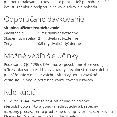
podpora spaľovania tukov. Tento peptid tiež pomáha zlepšiť
kvalitu spánku a podporuje celkové zdravie a pohodu.
Odporúčané dávkovanie
Skupina užívateľov
Dávkovanie
Začiatočníci
1 mg dvakrát týždenne
Skúsení užívatelia
2 mg dvakrát týždenne
Ženy
0,5 mg dvakrát týždenne
Možné vedľajšie účinky
Používanie CJC-1295 s DAC môže spôsobiť niektoré vedľajšie
účinky, ako sú bolesti hlavy, závraty, nevoľnosť, únava alebo
podráždenie v mieste vpichu. Ak sa vyskytnú závažné
vedľajšie účinky, je potrebné konzultovať s lekárom.
Kde kúpiť
CJC-1295 s DAC môžete zakúpiť online na stránke
steroidshop.ws, ktorá ponúka jednoduchý a bezpečný
nákupný proces. Tento produkt je dostupný pre zákazníkov na
Slovensku, čo umožňuje rýchle doručenie.