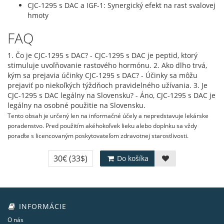
CJC-1295 s DAC a IGF-1: Synergický efekt na rast svalovej
hmoty
FAQ
1. Čo je CJC-1295 s DAC? - CJC-1295 s DAC je peptid, ktorý
stimuluje uvoľňovanie rastového hormónu. 2. Ako dlho trvá,
kým sa prejavia účinky CJC-1295 s DAC? - Účinky sa môžu
prejaviť po niekoľkých týždňoch pravidelného užívania. 3. Je
CJC-1295 s DAC legálny na Slovensku? - Áno, CJC-1295 s DAC je
legálny na osobné použitie na Slovensku.
Tento obsah je určený len na informačné účely a nepredstavuje lekárske
poradenstvo. Pred použitím akéhokoľvek lieku alebo doplnku sa vždy
poraďte s licencovaným poskytovateľom zdravotnej starostlivosti.
30€
(33$)
Do košíka
INFORMÁCIE
O nás