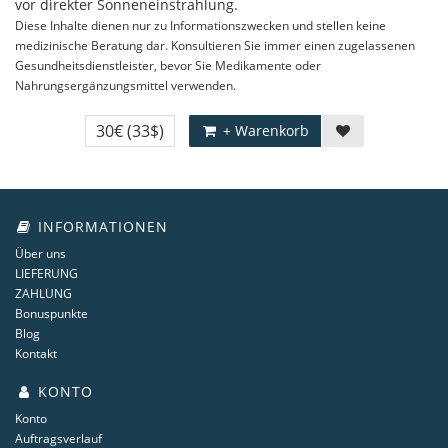
vor direkter Sonneneinstrahlung.
Diese Inhalte dienen nur zu Informationszwecken und stellen keine
medizinische Beratung dar. Konsultieren Sie immer einen zugelassenen
Gesundheitsdienstleister, bevor Sie Medikamente oder
Nahrungsergänzungsmittel verwenden.
30€
(33$)
+ Warenkorb
INFORMATIONEN
Über uns
LIEFERUNG
ZAHLUNG
Bonuspunkte
Blog
Kontakt
KONTO
Konto
Auftragsverlauf