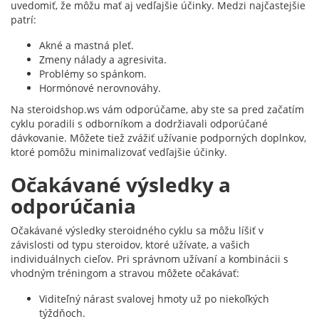
uvedomiť, že môžu mať aj vedľajšie účinky. Medzi najčastejšie
patrí:
Akné a mastná pleť.
Zmeny nálady a agresivita.
Problémy so spánkom.
Hormónové nerovnováhy.
Na steroidshop.ws vám odporúčame, aby ste sa pred začatím
cyklu poradili s odborníkom a dodržiavali odporúčané
dávkovanie. Môžete tiež zvážiť užívanie podporných doplnkov,
ktoré pomôžu minimalizovať vedľajšie účinky.
Očakávané výsledky a
odporúčania
Očakávané výsledky steroidného cyklu sa môžu líšiť v
závislosti od typu steroidov, ktoré užívate, a vašich
individuálnych cieľov. Pri správnom užívaní a kombinácii s
vhodným tréningom a stravou môžete očakávať:
Viditeľný nárast svalovej hmoty už po niekoľkých
týždňoch.