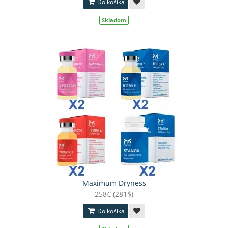
Do košíka
Skladom
Maximum Dryness
258€ (281$)
Do košíka