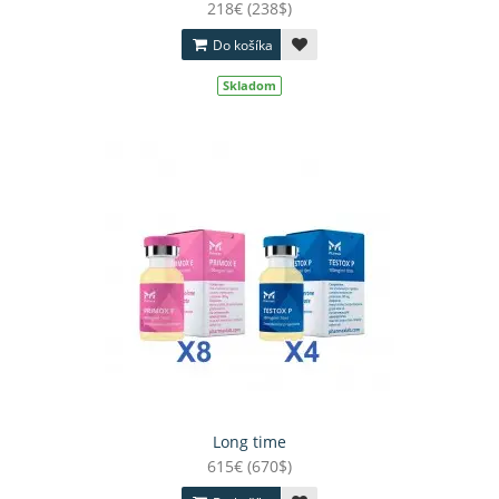
218€ (238$)
Do košíka
Skladom
Long time
615€ (670$)