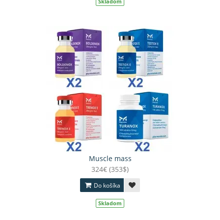
Skladom
Muscle mass
324€ (353$)
Do košíka
Skladom