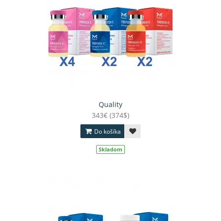
Quality
343€ (374$)
Do košíka
Skladom