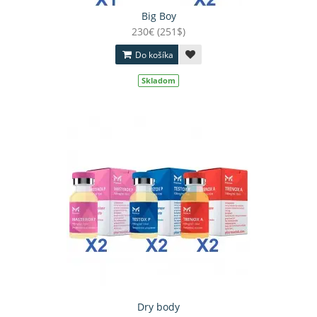
Big Boy
230€ (251$)
Do košíka
Skladom
Dry body