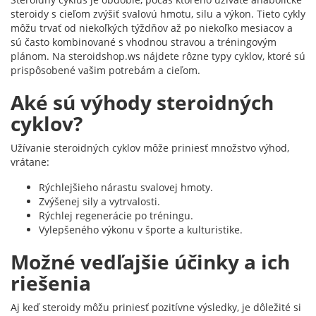
steroidy s cieľom zvýšiť svalovú hmotu, silu a výkon. Tieto cykly
môžu trvať od niekoľkých týždňov až po niekoľko mesiacov a
sú často kombinované s vhodnou stravou a tréningovým
plánom. Na steroidshop.ws nájdete rôzne typy cyklov, ktoré sú
prispôsobené vašim potrebám a cieľom.
Aké sú výhody steroidných
cyklov?
Užívanie steroidných cyklov môže priniesť množstvo výhod,
vrátane:
Rýchlejšieho nárastu svalovej hmoty.
Zvýšenej sily a vytrvalosti.
Rýchlej regenerácie po tréningu.
Vylepšeného výkonu v športe a kulturistike.
Možné vedľajšie účinky a ich
riešenia
Aj keď steroidy môžu priniesť pozitívne výsledky, je dôležité si