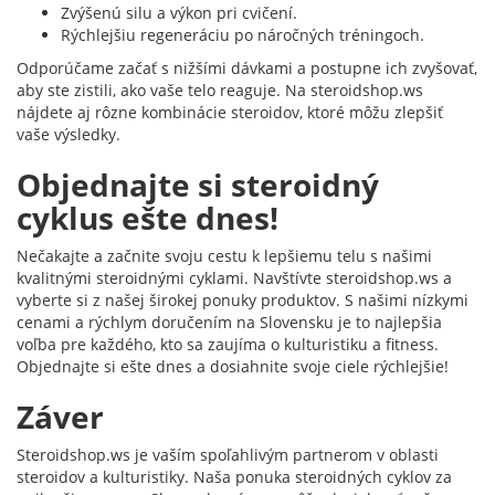
Zvýšenú silu a výkon pri cvičení.
Rýchlejšiu regeneráciu po náročných tréningoch.
Odporúčame začať s nižšími dávkami a postupne ich zvyšovať,
aby ste zistili, ako vaše telo reaguje. Na steroidshop.ws
nájdete aj rôzne kombinácie steroidov, ktoré môžu zlepšiť
vaše výsledky.
Objednajte si steroidný
cyklus ešte dnes!
Nečakajte a začnite svoju cestu k lepšiemu telu s našimi
kvalitnými steroidnými cyklami. Navštívte steroidshop.ws a
vyberte si z našej širokej ponuky produktov. S našimi nízkymi
cenami a rýchlym doručením na Slovensku je to najlepšia
voľba pre každého, kto sa zaujíma o kulturistiku a fitness.
Objednajte si ešte dnes a dosiahnite svoje ciele rýchlejšie!
Záver
Steroidshop.ws je vaším spoľahlivým partnerom v oblasti
steroidov a kulturistiky. Naša ponuka steroidných cyklov za