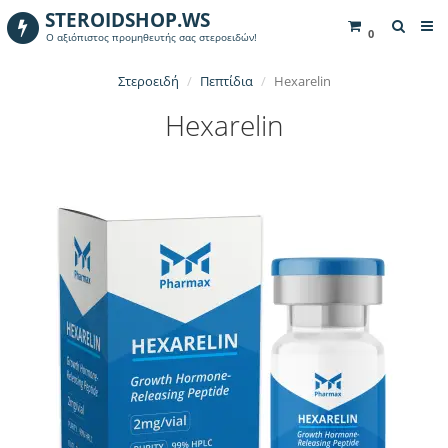
STEROIDSHOP.WS
0
Ο αξιόπιστος προμηθευτής σας στεροειδών!
Στεροειδή
Πεπτίδια
Hexarelin
Hexarelin