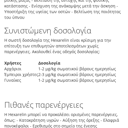
μυϊκής μάζας - Βελτίωση της αντοχής και της φυσικής
κατάστασης - Ενίσχυση της ανάκαμψης μετά την άσκηση -
Υποστήριξη της υγείας των οστών - Βελτίωση της ποιότητας
του ύπνου
Συνιστώμενη δοσολογία
Η σωστή δοσολογία της Hexarelin είναι κρίσιμη για την
επίτευξη των επιθυμητών αποτελεσμάτων χωρίς
παρενέργειες. Ακολουθεί ένας οδηγός δοσολογίας:
Χρήστες
Δοσολογία
Αρχάριοι
1-2 μg/kg σωματικού βάρους ημερησίως
Έμπειροι χρήστες
2-3 μg/kg σωματικού βάρους ημερησίως
Γυναίκες
1-2 μg/kg σωματικού βάρους ημερησίως
Πιθανές παρενέργειες
Η Hexarelin μπορεί να προκαλέσει ορισμένες παρενέργειες,
όπως: - Κατακράτηση υγρών - Αύξηση της όρεξης - Ελαφριά
πονοκέφαλοι - Ερεθισμός στο σημείο της ένεσης