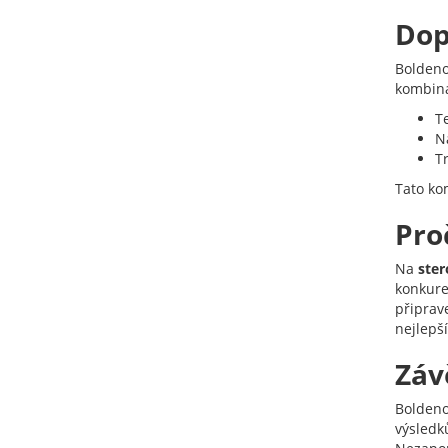
Dop
Boldeno
kombina
T
N
T
Tato ko
Pro
Na
ster
konkure
připrav
nejlepš
Záv
Boldeno
výsledk