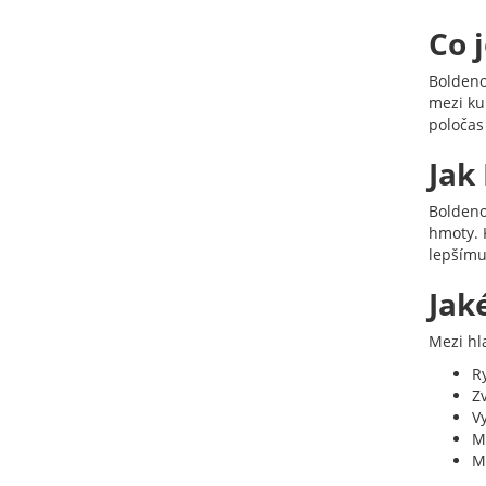
Co 
Boldenon
mezi kul
poločas
Jak
Boldeno
hmoty. K
lepšímu
Jak
Mezi hl
R
Zv
V
Mi
M