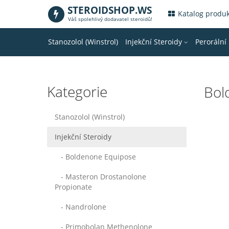
STEROIDSHOP.WS
.
Katalog produ
Váš spolehlivý dodavatel steroidů!
Stanozolol (Winstrol)
Injekční Steroidy
Perorální
Kategorie
Bol
Stanozolol (Winstrol)
Injekční Steroidy
- Boldenone Equipose
- Masteron Drostanolone
Propionate
- Nandrolone
- Primobolan Methenolone