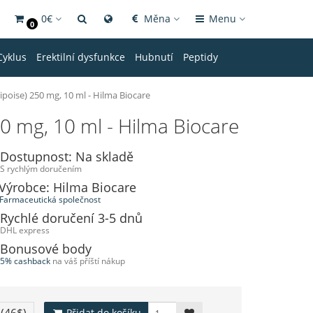
0€
Měna
Menu
0
Cyklus
Erektilní dysfunkce
Hubnutí
Peptidy
oise) 250 mg, 10 ml - Hilma Biocare
0 mg, 10 ml - Hilma Biocare
Dostupnost: Na skladě
S rychlým doručením
Výrobce: Hilma Biocare
Farmaceutická společnost
Rychlé doručení 3-5 dnů
DHL express
Bonusové body
5% cashback
na váš příští nákup
Přidat do košíku