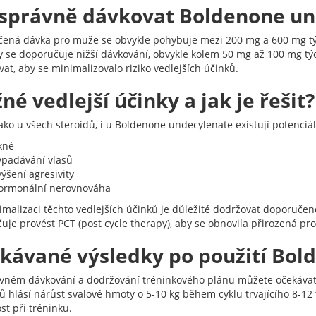
 správně dávkovat Boldenone un
ená dávka pro muže se obvykle pohybuje mezi 200 mg a 600 mg týdně
y se doporučuje nižší dávkování, obvykle kolem 50 mg až 100 mg týd
vat, aby se minimalizovalo riziko vedlejších účinků.
né vedlejší účinky a jak je řešit?
ako u všech steroidů, i u Boldenone undecylenate existují potenciáln
kné
ypadávání vlasů
ýšení agresivity
ormonální nerovnováha
imalizaci těchto vedlejších účinků je důležité dodržovat doporučené
uje provést PCT (post cycle therapy), aby se obnovila přirozená p
kávané výsledky po použití Bol
ávném dávkování a dodržování tréninkového plánu můžete očekávat 
lů hlásí nárůst svalové hmoty o 5-10 kg během cyklu trvajícího 8-12
st při tréninku.