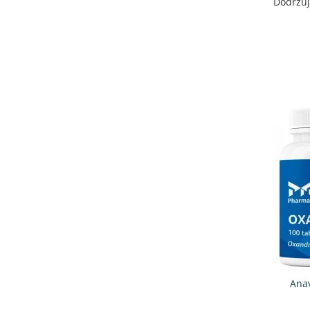
Dodržuj
Anav