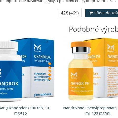
te doporučené dávkování, cykly a po ukončení cyklu proveďte PCT.
42€
(46$)
Přidat do koš
Podobné výro
ar (Oxandrolon) 100 tab, 10
Nandrolone Phenylpropionate 
mg/tab
ml, 100 mg/ml