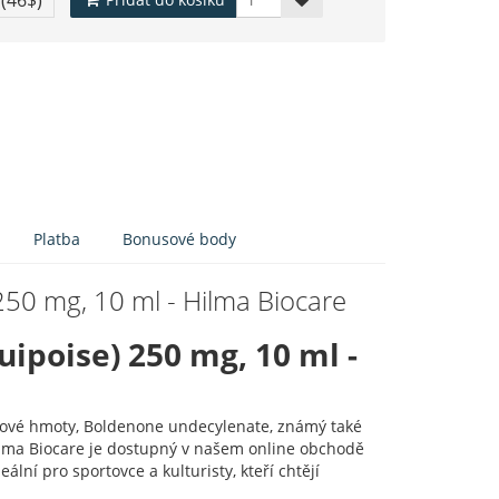
€
(46$)
Platba
Bonusové body
250 mg, 10 ml - Hilma Biocare
ipoise) 250 mg, 10 ml -
valové hmoty, Boldenone undecylenate, známý také
ilma Biocare je dostupný v našem online obchodě
lní pro sportovce a kulturisty, kteří chtějí