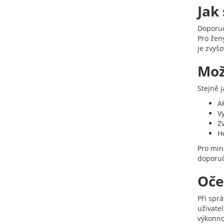
Jak
Doporuč
Pro žen
je zvyšo
Mož
Stejně j
A
V
Zv
H
Pro min
doporuč
Oče
Při spr
uživate
výkonno