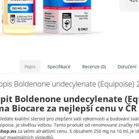
42
Popis
Specifikace
Recenze (0)
Doručení
opis Boldenone undecylenate (Equipoise) 
pit Boldenone undecylenate (Equ
ma Biocare za nejlepší cenu v ČR
ledáte kvalitní steroid pro zlepšení vaší výkonnosti a budování s
uipoise, je skvělou volbou. Tento produkt od renomované značky H
shop.ws
za velmi atraktivní cenu. S obsahem 250 mg na 10 ml, je ideá
ut maximálních výsledků.