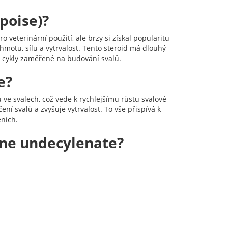
poise)?
 veterinární použití, ale brzy si získal popularitu
hmotu, sílu a vytrvalost. Tento steroid má dlouhý
ro cykly zaměřené na budování svalů.
e?
 ve svalech, což vede k rychlejšímu růstu svalové
ní svalů a zvyšuje vytrvalost. To vše přispívá k
ních.
one undecylenate?