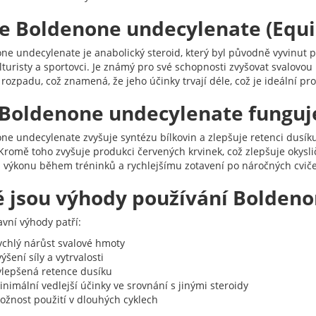
je Boldenone undecylenate (Equi
e undecylenate je anabolický steroid, který byl původně vyvinut pro
turisty a sportovci. Je známý pro své schopnosti zvyšovat svalovou 
 rozpadu, což znamená, že jeho účinky trvají déle, což je ideální p
 Boldenone undecylenate funguj
ne undecylenate zvyšuje syntézu bílkovin a zlepšuje retenci dusíku
romě toho zvyšuje produkci červených krvinek, což zlepšuje okysliče
 výkonu během tréninků a rychlejšímu zotavení po náročných cviče
é jsou výhody používání Bolden
avní výhody patří:
ychlý nárůst svalové hmoty
ýšení síly a vytrvalosti
ylepšená retence dusíku
nimální vedlejší účinky ve srovnání s jinými steroidy
ožnost použití v dlouhých cyklech