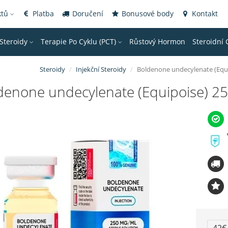
ktů
Platba
Doručení
Bonusové body
Kontakt
 Steroidy
Terapie Po Cyklu (PCT)
Růstový Hormon
Steroidní 
Steroidy
Injekční Steroidy
Boldenone undecylenate (Equip
denone undecylenate (Equipoise) 25