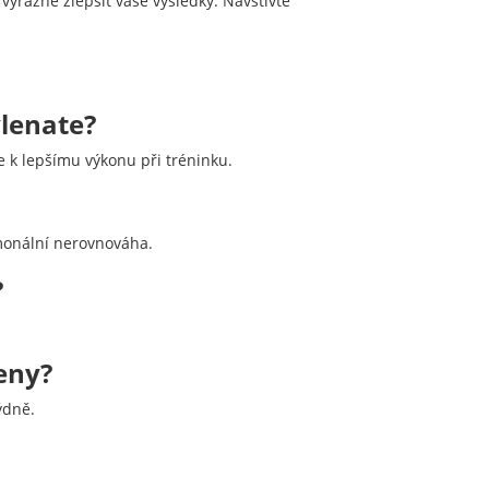
ýrazně zlepšit vaše výsledky. Navštivte
lenate?
e k lepšímu výkonu při tréninku.
rmonální nerovnováha.
?
eny?
ýdně.