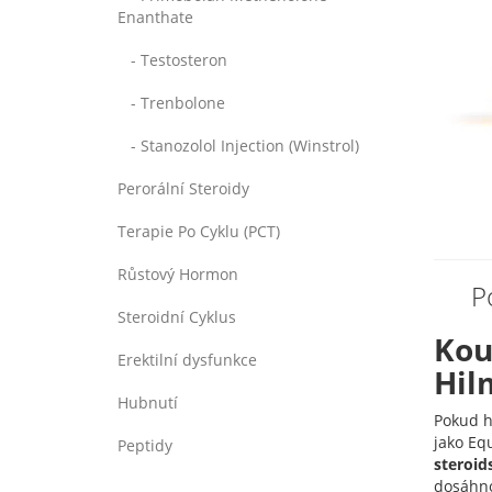
Enanthate
- Testosteron
- Trenbolone
- Stanozolol Injection (Winstrol)
Perorální Steroidy
Terapie Po Cyklu (PCT)
Růstový Hormon
P
Steroidní Cyklus
Kou
Erektilní dysfunkce
Hil
Hubnutí
Pokud h
jako Eq
Peptidy
steroid
dosáhno