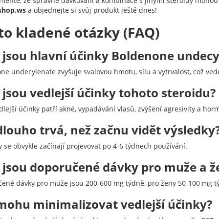
eňte, že správné dávkování a kombinace s jinými steroidy mohou v
shop.ws
a objednejte si svůj produkt ještě dnes!
to kladené otázky (FAQ)
 jsou hlavní účinky Boldenone undecy
ne undecylenate zvyšuje svalovou hmotu, sílu a vytrvalost, což ved
 jsou vedlejší účinky tohoto steroidu?
dlejší účinky patří akné, vypadávání vlasů, zvýšení agresivity a ho
dlouho trvá, než začnu vidět výsledky
y se obvykle začínají projevovat po 4-6 týdnech používání.
 jsou doporučené dávky pro muže a ž
ené dávky pro muže jsou 200-600 mg týdně, pro ženy 50-100 mg t
mohu minimalizovat vedlejší účinky?