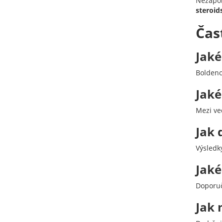
Nezapom
steroid
Čas
Jaké
Boldeno
Jaké
Mezi ve
Jak 
Výsledk
Jaké
Doporuč
Jak 