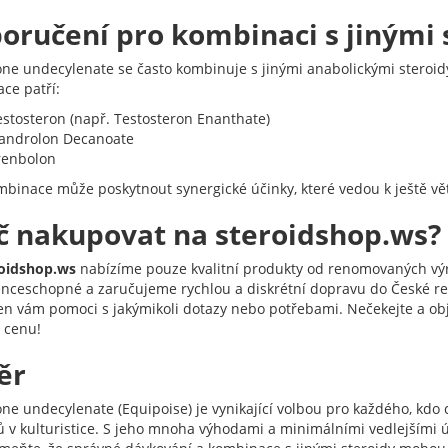
oručení pro kombinaci s jinými 
ne undecylenate se často kombinuje s jinými anabolickými steroidy
ce patří:
estosteron (např. Testosteron Enanthate)
androlon Decanoate
renbolon
mbinace může poskytnout synergické účinky, které vedou k ještě vět
č nakupovat na steroidshop.ws?
oidshop.ws
nabízíme pouze kvalitní produkty od renomovaných výro
nceschopné a zaručujeme rychlou a diskrétní dopravu do České repu
en vám pomoci s jakýmikoli dotazy nebo potřebami. Nečekejte a ob
í cenu!
ěr
ne undecylenate (Equipoise) je vynikající volbou pro každého, kdo 
ů v kulturistice. S jeho mnoha výhodami a minimálními vedlejšími ú