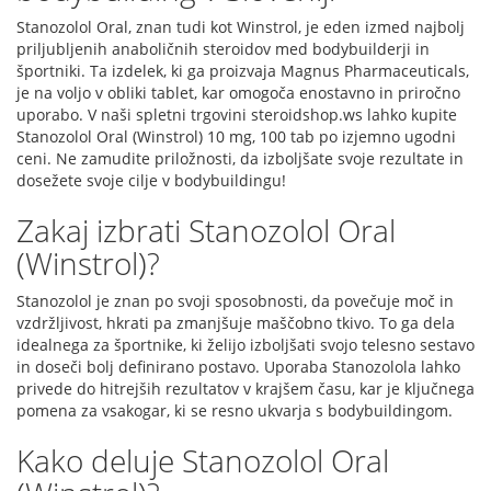
Stanozolol Oral, znan tudi kot Winstrol, je eden izmed najbolj
priljubljenih anaboličnih steroidov med bodybuilderji in
športniki. Ta izdelek, ki ga proizvaja Magnus Pharmaceuticals,
je na voljo v obliki tablet, kar omogoča enostavno in priročno
uporabo. V naši spletni trgovini steroidshop.ws lahko kupite
Stanozolol Oral (Winstrol) 10 mg, 100 tab po izjemno ugodni
ceni. Ne zamudite priložnosti, da izboljšate svoje rezultate in
dosežete svoje cilje v bodybuildingu!
Zakaj izbrati Stanozolol Oral
(Winstrol)?
Stanozolol je znan po svoji sposobnosti, da povečuje moč in
vzdržljivost, hkrati pa zmanjšuje maščobno tkivo. To ga dela
idealnega za športnike, ki želijo izboljšati svojo telesno sestavo
in doseči bolj definirano postavo. Uporaba Stanozolola lahko
privede do hitrejših rezultatov v krajšem času, kar je ključnega
pomena za vsakogar, ki se resno ukvarja s bodybuildingom.
Kako deluje Stanozolol Oral