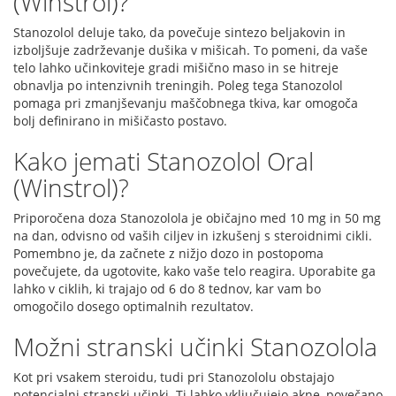
(Winstrol)?
Stanozolol deluje tako, da povečuje sintezo beljakovin in
izboljšuje zadrževanje dušika v mišicah. To pomeni, da vaše
telo lahko učinkoviteje gradi mišično maso in se hitreje
obnavlja po intenzivnih treningih. Poleg tega Stanozolol
pomaga pri zmanjševanju maščobnega tkiva, kar omogoča
bolj definirano in mišičasto postavo.
Kako jemati Stanozolol Oral
(Winstrol)?
Priporočena doza Stanozolola je običajno med 10 mg in 50 mg
na dan, odvisno od vaših ciljev in izkušenj s steroidnimi cikli.
Pomembno je, da začnete z nižjo dozo in postopoma
povečujete, da ugotovite, kako vaše telo reagira. Uporabite ga
lahko v ciklih, ki trajajo od 6 do 8 tednov, kar vam bo
omogočilo dosego optimalnih rezultatov.
Možni stranski učinki Stanozolola
Kot pri vsakem steroidu, tudi pri Stanozololu obstajajo
potencialni stranski učinki. Ti lahko vključujejo akne, povečano