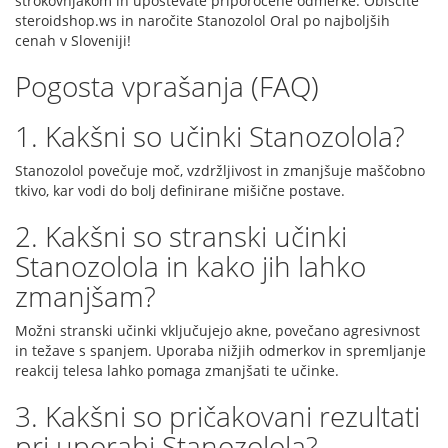
strokovnjakom in upoštevate priporočene odmerke. Obiščite
steroidshop.ws in naročite Stanozolol Oral po najboljših
cenah v Sloveniji!
Pogosta vprašanja (FAQ)
1. Kakšni so učinki Stanozolola?
Stanozolol povečuje moč, vzdržljivost in zmanjšuje maščobno
tkivo, kar vodi do bolj definirane mišične postave.
2. Kakšni so stranski učinki
Stanozolola in kako jih lahko
zmanjšam?
Možni stranski učinki vključujejo akne, povečano agresivnost
in težave s spanjem. Uporaba nižjih odmerkov in spremljanje
reakcij telesa lahko pomaga zmanjšati te učinke.
3. Kakšni so pričakovani rezultati
pri uporabi Stanozolola?