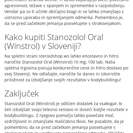
agresivnost, težave s spanjem in spremembe v razpoloženju.
Vendar pa so ti učinki običajno blagi in se lahko zmanjšajo z
ustrezno uporabo in spremljanjem odmerka. Pomembno je,
da se pred začetkom jemanja posvetujete s strokovnjakom.
Kako kupiti Stanozolol Oral
(Winstrol) v Sloveniji?
Na spletni strani steroidshop.ws lahko enostavno in hitro
naročite Stanozolol Oral (Winstrol) 10 mg, 100 tab. Naša
spletna trgovina ponuja konkurenčne cene in hitro dostavo po
vsej Sloveniji. Ne odlašajte, naročite še danes in izkoristite
priložnost za izboljšanje svojih rezultatov v bodybuildingu!
Zaključek
Stanozolol Oral (Winstrol) je odličen dodatek za vsakogar, ki
želi izboljšati svojo telesno sestavo in doseči boljše rezultate v
bodybuildingu. Z njegovo pomočjo lahko povečate moč,
vzdržljivost in zmanjšate maščobno tkivo. Ne pozabite, da je
pomembno, da se pred začetkom jemanja posvetujete s