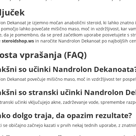
ljuček
on Dekanoat je izjemno močan anabolični steroid, ki lahko znatno iz
 pomočjo lahko povečate mišično maso, moč in vzdržljivost, kar vam
e, da je pomembno, da se pred začetkom uporabe posvetujete s st
e
steroidshop.ws
in naročite Nandrolon Dekanoat po najboljših cena
osta vprašanja (FAQ)
akšni so učinki Nandrolon Dekanoata
on Dekanoat povečuje mišično maso, moč in vzdržljivost ter pospeš
akšni so stranski učinki Nandrolon D
transki učinki vključujejo akne, zadrževanje vode, spremembe razpo
ako dolgo traja, da opazim rezultate?
ti se običajno začnejo kazati v prvih nekaj tednih uporabe, z znat