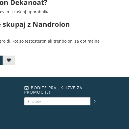
lon Dekanoat?
ev in izkušenj uporabnika.
te skupaj z Nandrolon
oidi, kot so testosteron ali trenbolon, za optimalne
BODITE PRVI, KI IZVE ZA
PROMOCIJE!