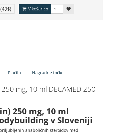
€
(49$)
V košarico
Plačilo
Nagradne točke
) 250 mg, 10 ml DECAMED 250 -
n) 250 mg, 10 ml
odybuilding v Sloveniji
priljubljenih anaboličnih steroidov med