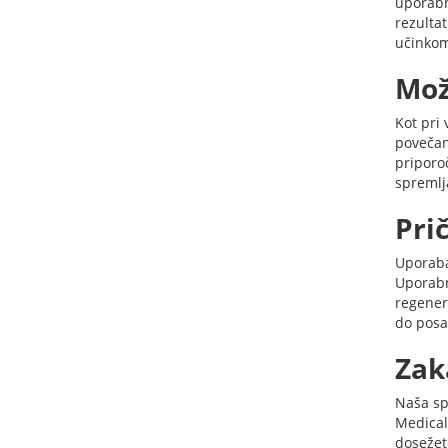
uporabn
rezulta
učinkom
Mož
Kot pri 
povečan
priporo
spremlj
Pri
Uporaba
Uporabn
regener
do posa
Zak
Naša sp
Medical
dosežete