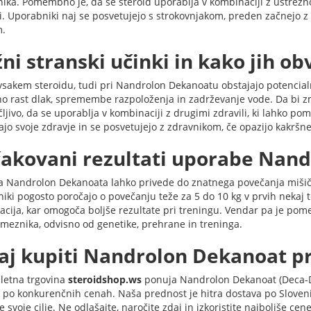
ika. Pomembno je, da se steroid uporablja v kombinaciji z ustrezn
ti. Uporabniki naj se posvetujejo s strokovnjakom, preden začnejo z
.
ni stranski učinki in kako jih ob
vsakem steroidu, tudi pri Nandrolon Dekanoatu obstajajo potencialni
o rast dlak, spremembe razpoloženja in zadrževanje vode. Da bi zma
čljivo, da se uporablja v kombinaciji z drugimi zdravili, ki lahko 
ajo svoje zdravje in se posvetujejo z zdravnikom, če opazijo kakrš
čakovani rezultati uporabe Nan
 Nandrolon Dekanoata lahko privede do znatnega povečanja mišičn
iki pogosto poročajo o povečanju teže za 5 do 10 kg v prvih nekaj t
acija, kar omogoča boljše rezultate pri treningu. Vendar pa je pom
meznika, odvisno od genetike, prehrane in treninga.
aj kupiti Nandrolon Dekanoat pr
letna trgovina
steroidshop.ws
ponuja Nandrolon Dekanoat (Deca-D
 po konkurenčnih cenah. Naša prednost je hitra dostava po Slovenij
 svoje cilje. Ne odlašajte, naročite zdaj in izkoristite najboljše cen