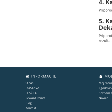
4. K
Priporo
5. K
Dek
Priporoč
rezultat
INFORMACIJE
MOJ
O nas
Moj raču
DOSTAVA
Zgodovina
PLAČILO
Seznam ž
Reward Points
Novice
Blog
Kontakt