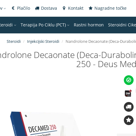
ov
Plačilo
Dostava
Kontakt
Nagradne točke
teroidi
Terapija Po Ciklu (PCT)
Rastni hormon
Steroidni Cike
Steroidi
Injekcijski Steroidi
Nandrolone Decaonate (Deca-Durabolin
drolone Decaonate (Deca-Duraboli
250 - Deus Med