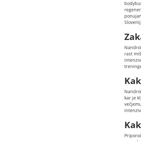
bodybui
regenera
ponujam
Slovenij
Zak
Nandrolo
rast mi
intenzi
trening
Kak
Nandrol
kar je 
večjemu
intenzi
Kak
Priporo