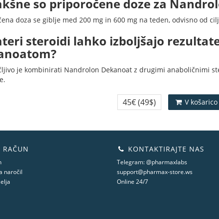
akšne so priporočene doze za Nandro
čena doza se giblje med 200 mg in 600 mg na teden, odvisno od cilj
ateri steroidi lahko izboljšajo rezulta
anoatom?
ljivo je kombinirati Nandrolon Dekanoat z drugimi anaboličnimi ster
e.
45€
(49$)
V košarico
 RAČUN
KONTAKTIRAJTE NAS
n
Telegram: @pharmaxlabs
 naročil
support@pharmax-store.ws
elja
Online 24/7