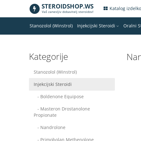
STEROIDSHOP.WS
.
Katalog izdelk
Vaš zanesljiv dobavitelj steroidov!
Stanozolol (Winstrol)
Injekcijski Steroidi
Oralni S
Kategorije
Nan
Stanozolol (Winstrol)
Injekcijski Steroidi
- Boldenone Equipose
- Masteron Drostanolone
Propionate
- Nandrolone
- Primobolan Methenolone