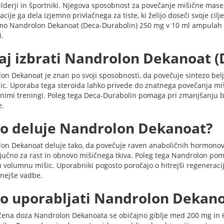
lderji in športniki. Njegova sposobnost za povečanje mišične mase, 
cije ga dela izjemno privlačnega za tiste, ki želijo doseči svoje cilje
o Nandrolon Dekanoat (Deca-Durabolin) 250 mg v 10 ml ampulah 
i.
aj izbrati Nandrolon Dekanoat (
n Dekanoat je znan po svoji sposobnosti, da povečuje sintezo beljak
šic. Uporaba tega steroida lahko privede do znatnega povečanja miš
vnimi treningi. Poleg tega Deca-Durabolin pomaga pri zmanjšanju bo
e.
o deluje Nandrolon Dekanoat?
on Dekanoat deluje tako, da povečuje raven anaboličnih hormonov v
ključno za rast in obnovo mišičnega tkiva. Poleg tega Nandrolon po
 volumnu mišic. Uporabniki pogosto poročajo o hitrejši regeneracij
vnejše vadbe.
o uporabljati Nandrolon Dekano
čena doza Nandrolon Dekanoata se običajno giblje med 200 mg in 60