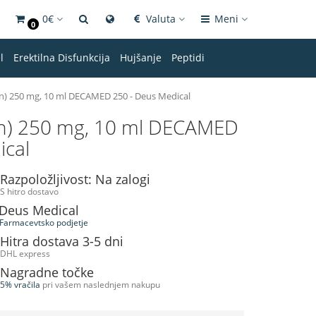
0€
Valuta
Meni
0
l
Erektilna Disfunkcija
Hujšanje
Peptidi
) 250 mg, 10 ml DECAMED 250 - Deus Medical
n) 250 mg, 10 ml DECAMED
ical
Razpoložljivost: Na zalogi
S hitro dostavo
Deus Medical
Farmacevtsko podjetje
Hitra dostava 3-5 dni
DHL express
Nagradne točke
5% vračila
pri vašem naslednjem nakupu