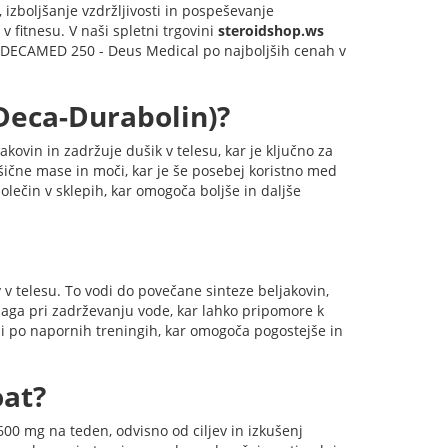
izboljšanje vzdržljivosti in pospeševanje
 v fitnesu. V naši spletni trgovini
steroidshop.ws
DECAMED 250 - Deus Medical po najboljših cenah v
Deca-Durabolin)?
ovin in zadržuje dušik v telesu, kar je ključno za
ične mase in moči, kar je še posebej koristno med
lečin v sklepih, kar omogoča boljše in daljše
 telesu. To vodi do povečane sinteze beljakovin,
maga pri zadrževanju vode, kar lahko pripomore k
i po napornih treningih, kar omogoča pogostejše in
at?
0 mg na teden, odvisno od ciljev in izkušenj