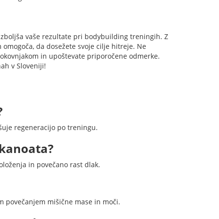
boljša vaše rezultate pri bodybuilding treningih. Z
 omogoča, da dosežete svoje cilje hitreje. Ne
rokovnjakom in upoštevate priporočene odmerke.
h v Sloveniji!
?
uje regeneracijo po treningu.
ekanoata?
loženja in povečano rast dlak.
nim povečanjem mišične mase in moči.