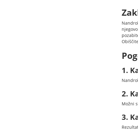
Zak
Nandrol
njegovo
pozabit
Obiščit
Pog
1. K
Nandrol
2. K
Možni s
3. K
Rezulta