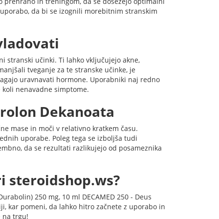
o prehrano in treningom, da se dosežejo optimalni
 uporabo, da bi se izognili morebitnim stranskim
vladovati
 stranski učinki. Ti lahko vključujejo akne,
njšali tveganje za te stranske učinke, je
pomagajo uravnavati hormone. Uporabniki naj redno
ne koli nenavadne simptome.
drolon Dekanoata
e mase in moči v relativno kratkem času.
ednih uporabe. Poleg tega se izboljša tudi
embno, da se rezultati razlikujejo od posameznika
i steroidshop.ws?
urabolin) 250 mg, 10 ml DECAMED 250 - Deus
i, kar pomeni, da lahko hitro začnete z uporabo in
e na trgu!