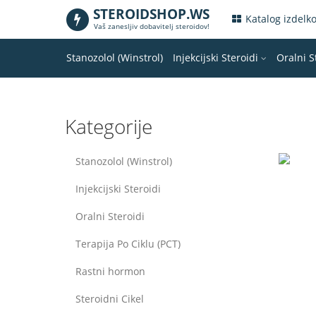
STEROIDSHOP.WS
.
Katalog izdelk
Vaš zanesljiv dobavitelj steroidov!
Stanozolol (Winstrol)
Injekcijski Steroidi
Oralni S
Kategorije
Stanozolol (Winstrol)
Injekcijski Steroidi
Oralni Steroidi
Terapija Po Ciklu (PCT)
Rastni hormon
Steroidni Cikel