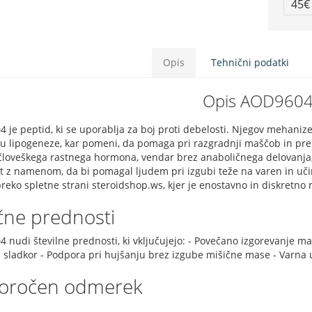
45
Opis
Tehnični podatki
Opis AOD960
je peptid, ki se uporablja za boj proti debelosti. Njegov mehanizem
ju lipogeneze, kar pomeni, da pomaga pri razgradnji maščob in prep
človeškega rastnega hormona, vendar brez anaboličnega delovanja, 
it z namenom, da bi pomagal ljudem pri izgubi teže na varen in učin
reko spletne strani steroidshop.ws, kjer je enostavno in diskretno 
čne prednosti
 nudi številne prednosti, ki vključujejo: - Povečano izgorevanje m
i sladkor - Podpora pri hujšanju brez izgube mišične mase - Varna
poročen odmerek