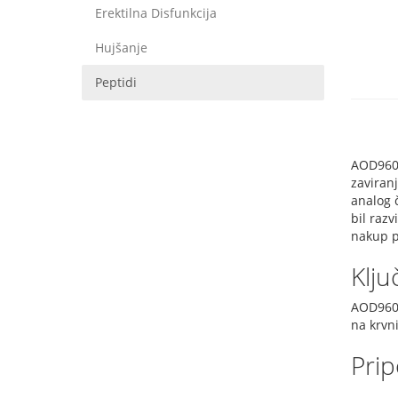
Erektilna Disfunkcija
Hujšanje
Peptidi
AOD9604 
zaviran
analog 
bil razv
nakup p
Klju
AOD9604
na krvn
Pri