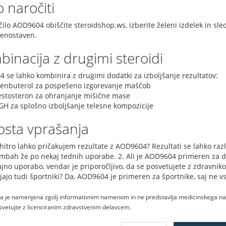
 naročiti
čilo AOD9604 obiščite steroidshop.ws, izberite želeni izdelek in sl
 enostaven.
inacija z drugimi steroidi
 se lahko kombinira z drugimi dodatki za izboljšanje rezultatov:
lenbuterol za pospešeno izgorevanje maščob
estosteron za ohranjanje mišične mase
GH za splošno izboljšanje telesne kompozicije
osta vprašanja
 hitro lahko pričakujem rezultate z AOD9604? Rezultati se lahko raz
bah že po nekaj tednih uporabe. 2. Ali je AOD9604 primeren za d
jno uporabo, vendar je priporočljivo, da se posvetujete z zdravniko
ajo tudi športniki? Da, AOD9604 je primeren za športnike, saj ne vs
a je namenjena zgolj informativnim namenom in ne predstavlja medicinskega nasv
vetujte z licenciranim zdravstvenim delavcem.