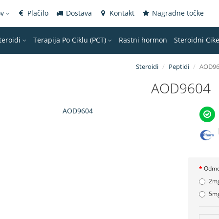
ov
Plačilo
Dostava
Kontakt
Nagradne točke
teroidi
Terapija Po Ciklu (PCT)
Rastni hormon
Steroidni Cike
Steroidi
Peptidi
AOD96
AOD9604
Odme
2m
5m