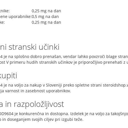
tnike:
0,25 mg na dan
šene uporabnike:
0,5 mg na dan
ke:
0,25 mg na dan
i stranski učinki
 je na splošno dobro prenašan, vendar lahko povzroči blage stranske
ost V primeru hudih stranskih učinkov je priporočljivo prenehati z
kupiti
 je na voljo za nakup v Sloveniji preko spletne strani steroidshop.
lja varnost in zasebnost uporabnikov.
 in razpoložljivost
D9604 je konkurenčna in dostopna. Izdelek je na voljo za takojšnjo
in doseganjem svojih ciljev pri izgubi teže.