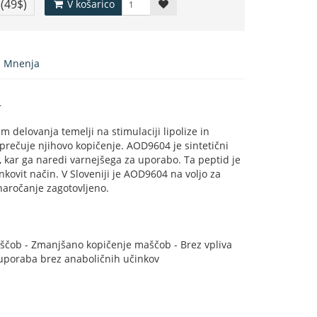
€
(49$)
V košarico
Mnenja
4
 delovanja temelji na stimulaciji lipolize in
rečuje njihovo kopičenje. AOD9604 je sintetični
kar ga naredi varnejšega za uporabo. Ta peptid je
kovit način. V Sloveniji je AOD9604 na voljo za
naročanje zagotovljeno.
aščob - Zmanjšano kopičenje maščob - Brez vpliva
 uporaba brez anaboličnih učinkov