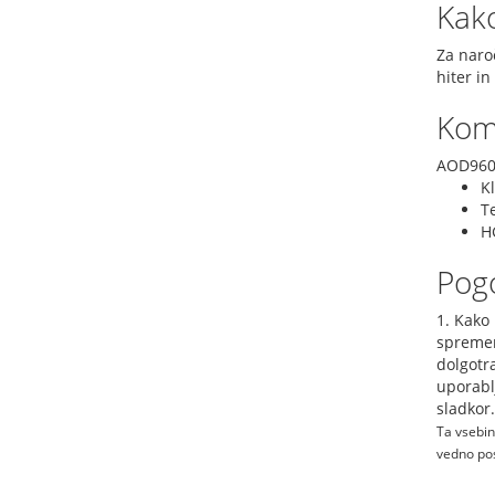
Kako
Za naro
hiter in
Komb
AOD9604
K
T
H
Pog
1. Kako
spremem
dolgotra
uporablj
sladkor.
Ta vsebin
vedno pos