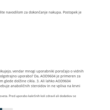
edite navodilom za dokončanje nakupa. Postopek je
likujejo, vendar mnogi uporabniki poročajo o vidnih
olgotrajno uporabo? Da, AOD9604 je primeren za
m glede dolžine cikla. 3. Ali lahko AOD9604
ebuje anaboličnih steroidov in ne vpliva na krvni
eta. Pred uporabo kakršnih koli zdravil ali dodatkov se