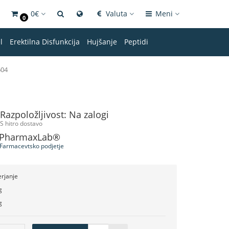
0€
Valuta
Meni
0
l
Erektilna Disfunkcija
Hujšanje
Peptidi
04
Razpoložljivost: Na zalogi
S hitro dostavo
PharmaxLab®
Farmacevtsko podjetje
rjanje
g
g