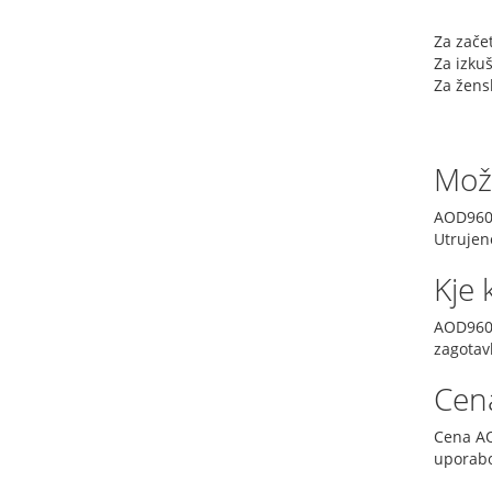
Za zače
Za izku
Za žens
Možn
AOD9604
Utrujen
Kje 
AOD9604
zagotav
Cena
Cena AO
uporabo 