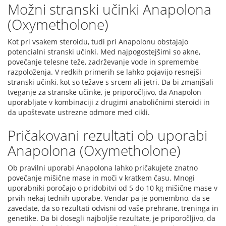
Možni stranski učinki Anapolona
(Oxymetholone)
Kot pri vsakem steroidu, tudi pri Anapolonu obstajajo
potencialni stranski učinki. Med najpogostejšimi so akne,
povečanje telesne teže, zadrževanje vode in spremembe
razpoloženja. V redkih primerih se lahko pojavijo resnejši
stranski učinki, kot so težave s srcem ali jetri. Da bi zmanjšali
tveganje za stranske učinke, je priporočljivo, da Anapolon
uporabljate v kombinaciji z drugimi anaboličnimi steroidi in
da upoštevate ustrezne odmore med cikli.
Pričakovani rezultati ob uporabi
Anapolona (Oxymetholone)
Ob pravilni uporabi Anapolona lahko pričakujete znatno
povečanje mišične mase in moči v kratkem času. Mnogi
uporabniki poročajo o pridobitvi od 5 do 10 kg mišične mase v
prvih nekaj tednih uporabe. Vendar pa je pomembno, da se
zavedate, da so rezultati odvisni od vaše prehrane, treninga in
genetike. Da bi dosegli najboljše rezultate, je priporočljivo, da