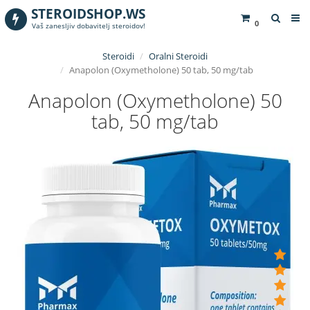
STEROIDSHOP.WS
0
Vaš zanesljiv dobavitelj steroidov!
Steroidi
Oralni Steroidi
Anapolon (Oxymetholone) 50 tab, 50 mg/tab
Anapolon (Oxymetholone) 50
tab, 50 mg/tab