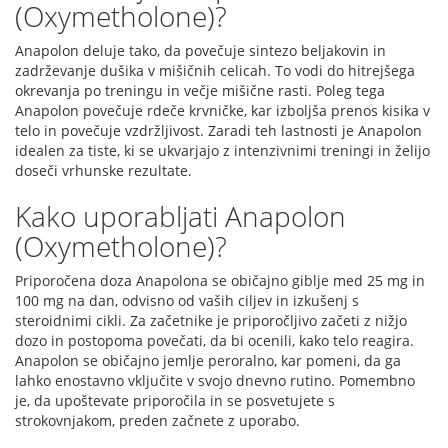
(Oxymetholone)?
Anapolon deluje tako, da povečuje sintezo beljakovin in
zadrževanje dušika v mišičnih celicah. To vodi do hitrejšega
okrevanja po treningu in večje mišične rasti. Poleg tega
Anapolon povečuje rdeče krvničke, kar izboljša prenos kisika v
telo in povečuje vzdržljivost. Zaradi teh lastnosti je Anapolon
idealen za tiste, ki se ukvarjajo z intenzivnimi treningi in želijo
doseči vrhunske rezultate.
Kako uporabljati Anapolon
(Oxymetholone)?
Priporočena doza Anapolona se običajno giblje med 25 mg in
100 mg na dan, odvisno od vaših ciljev in izkušenj s
steroidnimi cikli. Za začetnike je priporočljivo začeti z nižjo
dozo in postopoma povečati, da bi ocenili, kako telo reagira.
Anapolon se običajno jemlje peroralno, kar pomeni, da ga
lahko enostavno vključite v svojo dnevno rutino. Pomembno
je, da upoštevate priporočila in se posvetujete s
strokovnjakom, preden začnete z uporabo.