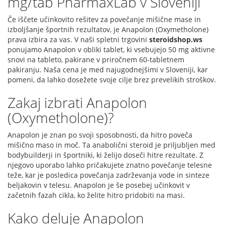
mg/tab PharmaxLab v Sloveniji
Če iščete učinkovito rešitev za povečanje mišične mase in
izboljšanje športnih rezultatov, je Anapolon (Oxymetholone)
prava izbira za vas. V naši spletni trgovini
steroidshop.ws
ponujamo Anapolon v obliki tablet, ki vsebujejo 50 mg aktivne
snovi na tableto, pakirane v priročnem 60-tabletnem
pakiranju. Naša cena je med najugodnejšimi v Sloveniji, kar
pomeni, da lahko dosežete svoje cilje brez prevelikih stroškov.
Zakaj izbrati Anapolon
(Oxymetholone)?
Anapolon je znan po svoji sposobnosti, da hitro poveča
mišično maso in moč. Ta anabolični steroid je priljubljen med
bodybuilderji in športniki, ki želijo doseči hitre rezultate. Z
njegovo uporabo lahko pričakujete znatno povečanje telesne
teže, kar je posledica povečanja zadrževanja vode in sinteze
beljakovin v telesu. Anapolon je še posebej učinkovit v
začetnih fazah cikla, ko želite hitro pridobiti na masi.
Kako deluje Anapolon