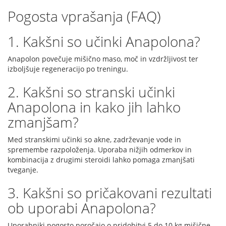
Pogosta vprašanja (FAQ)
1. Kakšni so učinki Anapolona?
Anapolon povečuje mišično maso, moč in vzdržljivost ter
izboljšuje regeneracijo po treningu.
2. Kakšni so stranski učinki
Anapolona in kako jih lahko
zmanjšam?
Med stranskimi učinki so akne, zadrževanje vode in
spremembe razpoloženja. Uporaba nižjih odmerkov in
kombinacija z drugimi steroidi lahko pomaga zmanjšati
tveganje.
3. Kakšni so pričakovani rezultati
ob uporabi Anapolona?
Uporabniki pogosto poročajo o pridobitvi 5 do 10 kg mišične