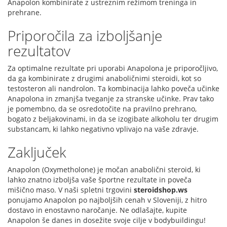
Anapolon kombinirate z ustreznim režimom treninga in
prehrane.
Priporočila za izboljšanje
rezultatov
Za optimalne rezultate pri uporabi Anapolona je priporočljivo,
da ga kombinirate z drugimi anaboličnimi steroidi, kot so
testosteron ali nandrolon. Ta kombinacija lahko poveča učinke
Anapolona in zmanjša tveganje za stranske učinke. Prav tako
je pomembno, da se osredotočite na pravilno prehrano,
bogato z beljakovinami, in da se izogibate alkoholu ter drugim
substancam, ki lahko negativno vplivajo na vaše zdravje.
Zaključek
Anapolon (Oxymetholone) je močan anabolični steroid, ki
lahko znatno izboljša vaše športne rezultate in poveča
mišično maso. V naši spletni trgovini
steroidshop.ws
ponujamo Anapolon po najboljših cenah v Sloveniji, z hitro
dostavo in enostavno naročanje. Ne odlašajte, kupite
Anapolon še danes in dosežite svoje cilje v bodybuildingu!