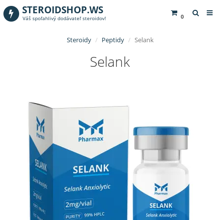
STEROIDSHOP.WS
0
Váš spoľahlivý dodávateľ steroidov!
Steroidy
Peptidy
Selank
Selank