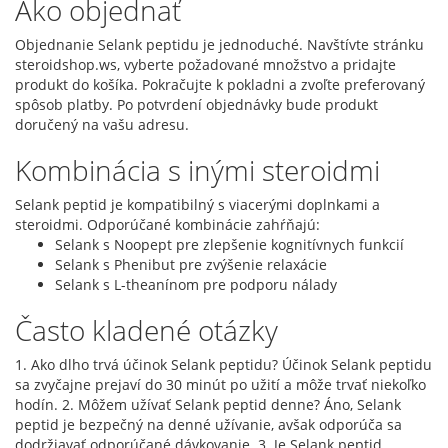
Ako objednať
Objednanie Selank peptidu je jednoduché. Navštívte stránku
steroidshop.ws, vyberte požadované množstvo a pridajte
produkt do košíka. Pokračujte k pokladni a zvoľte preferovaný
spôsob platby. Po potvrdení objednávky bude produkt
doručený na vašu adresu.
Kombinácia s inými steroidmi
Selank peptid je kompatibilný s viacerými doplnkami a
steroidmi. Odporúčané kombinácie zahŕňajú:
Selank s Noopept pre zlepšenie kognitívnych funkcií
Selank s Phenibut pre zvýšenie relaxácie
Selank s L-theanínom pre podporu nálady
Často kladené otázky
1. Ako dlho trvá účinok Selank peptidu? Účinok Selank peptidu
sa zvyčajne prejaví do 30 minút po užití a môže trvať niekoľko
hodín. 2. Môžem užívať Selank peptid denne? Áno, Selank
peptid je bezpečný na denné užívanie, avšak odporúča sa
dodržiavať odporúčané dávkovanie. 3. Je Selank peptid