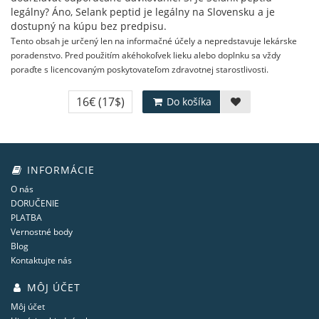
legálny? Áno, Selank peptid je legálny na Slovensku a je
dostupný na kúpu bez predpisu.
Tento obsah je určený len na informačné účely a nepredstavuje lekárske
poradenstvo. Pred použitím akéhokoľvek lieku alebo doplnku sa vždy
poraďte s licencovaným poskytovateľom zdravotnej starostlivosti.
16€
(17$)
Do košíka
INFORMÁCIE
O nás
DORUČENIE
PLATBA
Vernostné body
Blog
Kontaktujte nás
MÔJ ÚČET
Môj účet