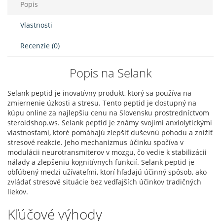
Popis
Vlastnosti
Recenzie (0)
Popis na Selank
Selank peptid je inovatívny produkt, ktorý sa používa na
zmiernenie úzkosti a stresu. Tento peptid je dostupný na
kúpu online za najlepšiu cenu na Slovensku prostredníctvom
steroidshop.ws. Selank peptid je známy svojimi anxiolytickými
vlastnosťami, ktoré pomáhajú zlepšiť duševnú pohodu a znížiť
stresové reakcie. Jeho mechanizmus účinku spočíva v
modulácii neurotransmiterov v mozgu, čo vedie k stabilizácii
nálady a zlepšeniu kognitívnych funkcií. Selank peptid je
obľúbený medzi užívateľmi, ktorí hľadajú účinný spôsob, ako
zvládať stresové situácie bez vedľajších účinkov tradičných
liekov.
Kľúčové výhody