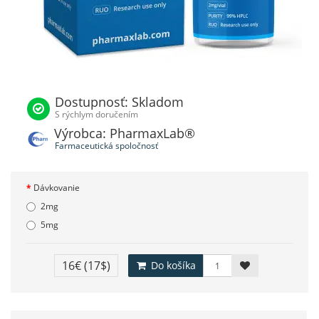
Dostupnosť: Skladom
S rýchlym doručením
Výrobca: PharmaxLab®
Farmaceutická spoločnosť
Dávkovanie
2mg
5mg
16€
(17$)
Do košíka