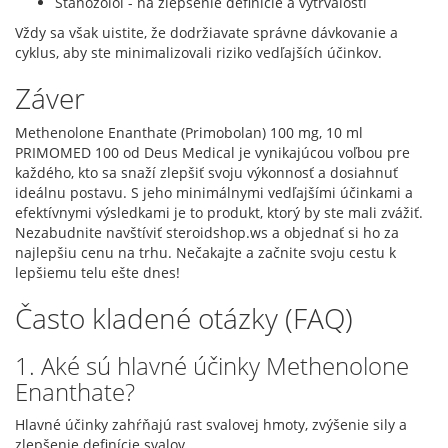
Stanozolol - na zlepšenie definície a vytrvalosti
Vždy sa však uistite, že dodržiavate správne dávkovanie a
cyklus, aby ste minimalizovali riziko vedľajších účinkov.
Záver
Methenolone Enanthate (Primobolan) 100 mg, 10 ml
PRIMOMED 100 od Deus Medical je vynikajúcou voľbou pre
každého, kto sa snaží zlepšiť svoju výkonnosť a dosiahnuť
ideálnu postavu. S jeho minimálnymi vedľajšími účinkami a
efektívnymi výsledkami je to produkt, ktorý by ste mali zvážiť.
Nezabudnite navštíviť steroidshop.ws a objednať si ho za
najlepšiu cenu na trhu. Nečakajte a začnite svoju cestu k
lepšiemu telu ešte dnes!
Často kladené otázky (FAQ)
1. Aké sú hlavné účinky Methenolone
Enanthate?
Hlavné účinky zahŕňajú rast svalovej hmoty, zvýšenie sily a
zlepšenie definície svalov.