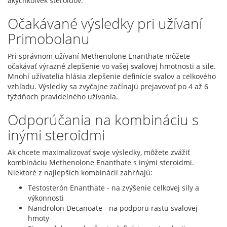
akýchkoľvek steroidov.
Očakávané výsledky pri užívaní
Primobolanu
Pri správnom užívaní Methenolone Enanthate môžete
očakávať výrazné zlepšenie vo vašej svalovej hmotnosti a sile.
Mnohí užívatelia hlásia zlepšenie definície svalov a celkového
vzhľadu. Výsledky sa zvyčajne začínajú prejavovať po 4 až 6
týždňoch pravidelného užívania.
Odporúčania na kombináciu s
inými steroidmi
Ak chcete maximalizovať svoje výsledky, môžete zvážiť
kombináciu Methenolone Enanthate s inými steroidmi.
Niektoré z najlepších kombinácií zahŕňajú:
Testosterón Enanthate - na zvýšenie celkovej sily a
výkonnosti
Nandrolon Decanoate - na podporu rastu svalovej
hmoty