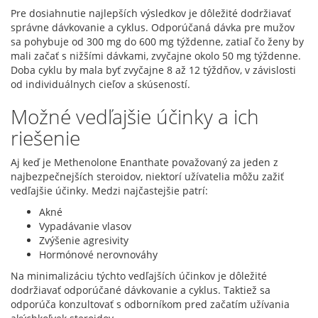
Pre dosiahnutie najlepších výsledkov je dôležité dodržiavať
správne dávkovanie a cyklus. Odporúčaná dávka pre mužov
sa pohybuje od 300 mg do 600 mg týždenne, zatiaľ čo ženy by
mali začať s nižšími dávkami, zvyčajne okolo 50 mg týždenne.
Doba cyklu by mala byť zvyčajne 8 až 12 týždňov, v závislosti
od individuálnych cieľov a skúseností.
Možné vedľajšie účinky a ich
riešenie
Aj keď je Methenolone Enanthate považovaný za jeden z
najbezpečnejších steroidov, niektorí užívatelia môžu zažiť
vedľajšie účinky. Medzi najčastejšie patrí:
Akné
Vypadávanie vlasov
Zvýšenie agresivity
Hormónové nerovnováhy
Na minimalizáciu týchto vedľajších účinkov je dôležité
dodržiavať odporúčané dávkovanie a cyklus. Taktiež sa
odporúča konzultovať s odborníkom pred začatím užívania