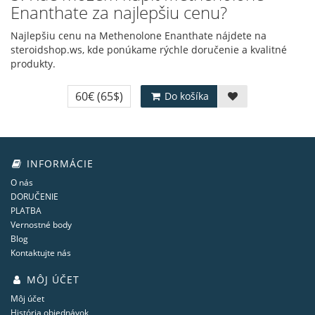
Enanthate za najlepšiu cenu?
Najlepšiu cenu na Methenolone Enanthate nájdete na
steroidshop.ws, kde ponúkame rýchle doručenie a kvalitné
produkty.
60€
(65$)
Do košíka
INFORMÁCIE
O nás
DORUČENIE
PLATBA
Vernostné body
Blog
Kontaktujte nás
MÔJ ÚČET
Môj účet
História objednávok