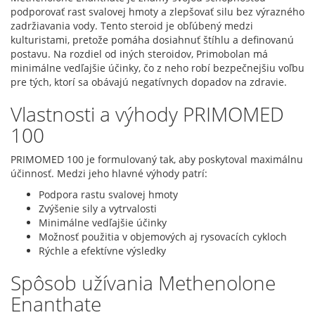
podporovať rast svalovej hmoty a zlepšovať silu bez výrazného
zadržiavania vody. Tento steroid je obľúbený medzi
kulturistami, pretože pomáha dosiahnuť štíhlu a definovanú
postavu. Na rozdiel od iných steroidov, Primobolan má
minimálne vedľajšie účinky, čo z neho robí bezpečnejšiu voľbu
pre tých, ktorí sa obávajú negatívnych dopadov na zdravie.
Vlastnosti a výhody PRIMOMED
100
PRIMOMED 100 je formulovaný tak, aby poskytoval maximálnu
účinnosť. Medzi jeho hlavné výhody patrí:
Podpora rastu svalovej hmoty
Zvýšenie sily a vytrvalosti
Minimálne vedľajšie účinky
Možnosť použitia v objemových aj rysovacích cykloch
Rýchle a efektívne výsledky
Spôsob užívania Methenolone
Enanthate