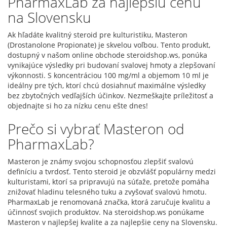
PharmaxLab za najlepšiu cenu
na Slovensku
Ak hľadáte kvalitný steroid pre kulturistiku, Masteron
(Drostanolone Propionate) je skvelou voľbou. Tento produkt,
dostupný v našom online obchode steroidshop.ws, ponúka
vynikajúce výsledky pri budovaní svalovej hmoty a zlepšovaní
výkonnosti. S koncentráciou 100 mg/ml a objemom 10 ml je
ideálny pre tých, ktorí chcú dosiahnuť maximálne výsledky
bez zbytočných vedľajších účinkov. Nezmeškajte príležitosť a
objednajte si ho za nízku cenu ešte dnes!
Prečo si vybrať Masteron od
PharmaxLab?
Masteron je známy svojou schopnosťou zlepšiť svalovú
definíciu a tvrdosť. Tento steroid je obzvlášť populárny medzi
kulturistami, ktorí sa pripravujú na súťaže, pretože pomáha
znižovať hladinu telesného tuku a zvyšovať svalovú hmotu.
PharmaxLab je renomovaná značka, ktorá zaručuje kvalitu a
účinnosť svojich produktov. Na steroidshop.ws ponúkame
Masteron v najlepšej kvalite a za najlepšie ceny na Slovensku.