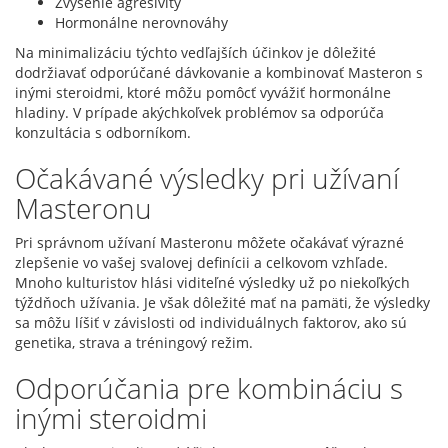
Zvýšenie agresivity
Hormonálne nerovnováhy
Na minimalizáciu týchto vedľajších účinkov je dôležité
dodržiavať odporúčané dávkovanie a kombinovať Masteron s
inými steroidmi, ktoré môžu pomôcť vyvážiť hormonálne
hladiny. V prípade akýchkoľvek problémov sa odporúča
konzultácia s odborníkom.
Očakávané výsledky pri užívaní
Masteronu
Pri správnom užívaní Masteronu môžete očakávať výrazné
zlepšenie vo vašej svalovej definícii a celkovom vzhľade.
Mnoho kulturistov hlási viditeľné výsledky už po niekoľkých
týždňoch užívania. Je však dôležité mať na pamäti, že výsledky
sa môžu líšiť v závislosti od individuálnych faktorov, ako sú
genetika, strava a tréningový režim.
Odporúčania pre kombináciu s
inými steroidmi