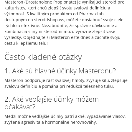
Masteron (Drostanolone Propionate) je vynikajúci steroid pre
kulturistov, ktorí chcú zlepšiť svoju svalovú definíciu a
výkonnosť. S kvalitným produktom od PharmaxLab,
dostupným na steroidshop.ws, môžete dosiahnuť svoje ciele
rýchlo a efektívne. Nezabudnite, že správne dávkovanie a
kombinácia s inými steroidmi môžu výrazne zlepšiť vaše
výsledky. Objednajte si Masteron ešte dnes a začnite svoju
cestu k lepšiemu telu!
Často kladené otázky
1. Aké sú hlavné účinky Masteronu?
Masteron podporuje rast svalovej hmoty, zvyšuje silu, zlepšuje
svalovú definíciu a pomáha pri redukcii telesného tuku.
2. Aké vedľajšie účinky môžem
očakávať?
Medzi možné vedľajšie účinky patrí akné, vypadávanie vlasov,
zvýšená agresivita a hormonálne nerovnováhy.