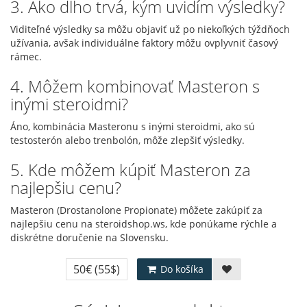
3. Ako dlho trvá, kým uvidím výsledky?
Viditeľné výsledky sa môžu objaviť už po niekoľkých týždňoch
užívania, avšak individuálne faktory môžu ovplyvniť časový
rámec.
4. Môžem kombinovať Masteron s
inými steroidmi?
Áno, kombinácia Masteronu s inými steroidmi, ako sú
testosterón alebo trenbolón, môže zlepšiť výsledky.
5. Kde môžem kúpiť Masteron za
najlepšiu cenu?
Masteron (Drostanolone Propionate) môžete zakúpiť za
najlepšiu cenu na steroidshop.ws, kde ponúkame rýchle a
diskrétne doručenie na Slovensku.
50€
(55$)
Do košíka