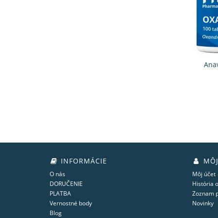
Anav
INFORMÁCIE
MÔJ
O nás
Môj účet
DORUČENIE
História 
PLATBA
Zoznam p
Vernostné body
Novinky
Blog