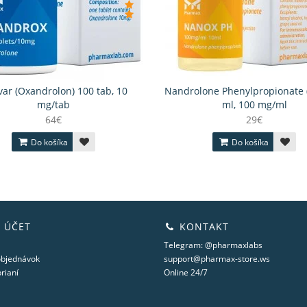
ar (Oxandrolon) 100 tab, 10
Nandrolone Phenylpropionate 
mg/tab
ml, 100 mg/ml
64€
29€
Do košíka
Do košíka
 ÚČET
KONTAKT
Telegram: @pharmaxlabs
objednávok
support@pharmax-store.ws
rianí
Online 24/7