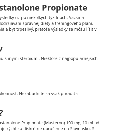
ostanolone Propionate
ýsledky už po niekoľkých týždňoch. Väčšina
i dodržiavaní správnej diéty a tréningového plánu
 a byť trpezlivý, pretože výsledky sa môžu líšiť v
v
u s inými steroidmi. Niektoré z najpopulárnejších
ýkonnosť. Nezabudnite sa však poradiť s
?
ostanolone Propionate (Masteron) 100 mg, 10 ml od
je rýchle a diskrétne doručenie na Slovensku. S