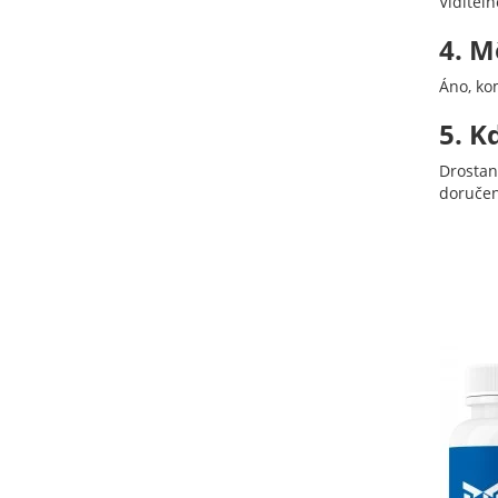
Viditeľn
4. M
Áno, ko
5. K
Drostan
doručen