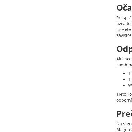
Oča
Pri spr
užívateľ
môžete d
závislos
Odp
Ak chce
kombiná
T
T
W
Tieto k
odborní
Pre
Na ster
Magnus 