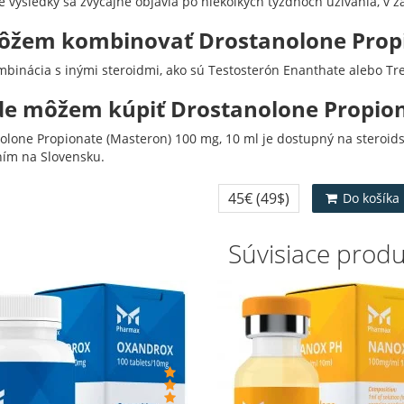
é výsledky sa zvyčajne objavia po niekoľkých týždňoch užívania, v z
ôžem kombinovať Drostanolone Propi
mbinácia s inými steroidmi, ako sú Testosterón Enanthate alebo Tre
de môžem kúpiť Drostanolone Propion
olone Propionate (Masteron) 100 mg, 10 ml je dostupný na steroi
ím na Slovensku.
45€
(49$)
Do košíka
Súvisiace prod