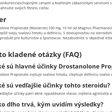
konkurencieschopnými cenami a kvalitným zákazníckym servisom sa 
ahnutie svojich fitness cieľov.
er
olone Propionate (Masteron) 100 mg, 10 ml od Magnus Pharmaceutic
lepšiť svoju svalovú hmotu a definíciu. S dostupnosťou na steroids
 produkt pre kulturistov a športovcov. Nezabudnite si objednať ešte
!
to kladené otázky (FAQ)
ké sú hlavné účinky Drostanolone Pro
olone Propionate zvyšuje svalovú hmotu, zlepšuje definíciu svalov 
ké sú vedľajšie účinky tohto steroidu?
edľajšie účinky patrí akné, vypadávanie vlasov, zvýšená agresivita
ko dlho trvá, kým uvidím výsledky?