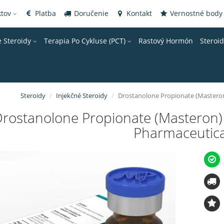
ktov
Platba
Doručenie
Kontakt
Vernostné body
e Steroidy
Terapia Po Cykluse (PCT)
Rastový Hormón
Steroi
Steroidy
Injekčné Steroidy
Drostanolone Propionate (Masteron
rostanolone Propionate (Masteron)
Pharmaceutica