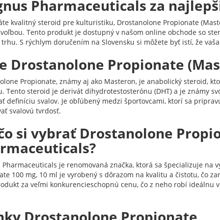
nus Pharmaceuticals za najlepš
áte kvalitný steroid pre kulturistiku, Drostanolone Propionate (Ma
 voľbou. Tento produkt je dostupný v našom online obchode so ste
 trhu. S rýchlym doručením na Slovensku si môžete byť istí, že vaš
je Drostanolone Propionate (Mas
lone Propionate, známy aj ako Masteron, je anabolický steroid, ktor
u. Tento steroid je derivát dihydrotestosterónu (DHT) a je známy s
ať definíciu svalov. Je obľúbený medzi športovcami, ktorí sa pripra
ať svalovú tvrdosť.
čo si vybrať Drostanolone Prop
rmaceuticals?
Pharmaceuticals je renomovaná značka, ktorá sa špecializuje na vý
ate 100 mg, 10 ml je vyrobený s dôrazom na kvalitu a čistotu, čo 
rodukt za veľmi konkurencieschopnú cenu, čo z neho robí ideálnu vo
nky Drostanolone Propionate