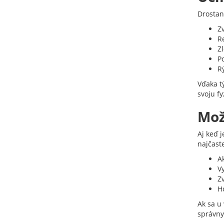
Drostan
Z
R
Zl
Po
R
Vďaka t
svoju fy
Mož
Aj keď 
najčaste
A
V
Zv
H
Ak sa u 
správny 