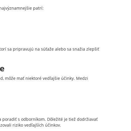
najvýznamnejšie patrí:
orí sa pripravujú na súťaže alebo sa snažia zlepšiť
ie
d, môže mať niektoré vedľajšie účinky. Medzi
a poradiť s odborníkom. Dôležité je tiež dodržiavať
ovali riziko vedľajších účinkov.