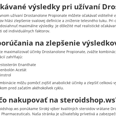
kávané výsledky pri užívaní Dr
ávnom užívaní Drostanolone Propionate môžete očakávať viditeľné v
ov hlási zlepšenie svalovej definície a zníženie telesného tuku. Pr
osiahnuť maximálne výsledky. Je dôležité mať realistické očakávania
ti od individuálnych faktorov.
orúčania na zlepšenie výsledko
te maximalizovať účinky Drostanolone Propionate, zvážte kombináci
cií zahŕňajú:
estosterón Enanthate
renbolón Acetát
instrol
ombinácie môžu pomôcť zvýšiť anabolické účinky a zlepšiť celkovú v
kom pred začatím akéhokoľvek cyklu.
čo nakupovať na steroidshop.ws
oidshop.ws ponúkame široký výber kvalitných steroidov vrátane Dr
Pharmaceuticals. Naša stránka je užívateľsky prívetivá a zabezpeču