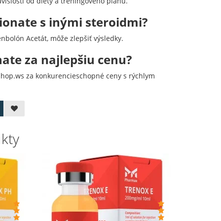
ávislosti od diéty a tréningového plánu.
onate s inými steroidmi?
nbolón Acetát, môže zlepšiť výsledky.
ate za najlepšiu cenu?
dshop.ws za konkurencieschopné ceny s rýchlym
ukty