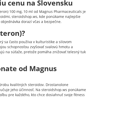
iu cenu na Slovensku
steron) 100 mg, 10 ml od Magnus Pharmaceuticals je
roidmi, steroidshop.ws, kde ponúkame najlepšie
a objednávka dorazí včas a bezpečne.
teron)?
ý sa často používa v kulturistike a silovom
vojou schopnosťou zvyšovať svalovú hmotu a
vujú na súťaže, pretože pomáha znižovať telesný tuk
ionate od Magnus
robu kvalitných steroidov. Drostanolone
zaručuje jeho účinnosť. Na steroidshop.ws ponúkame
ľbu pre každého, kto chce dosiahnuť svoje fitness