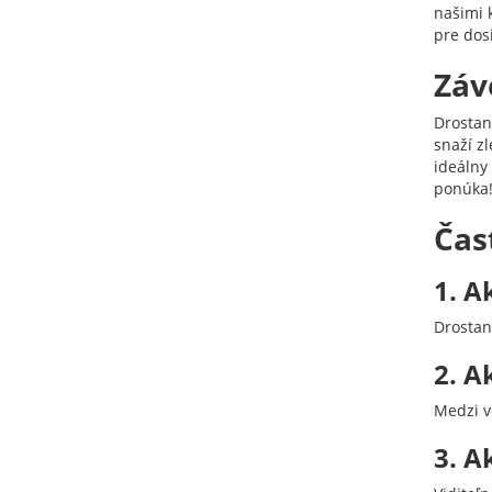
našimi 
pre dosi
Záv
Drostan
snaží z
ideálny
ponúka
Čas
1. A
Drostan
2. A
Medzi v
3. A