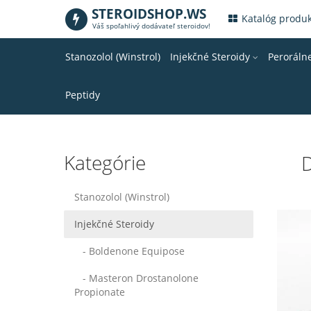
STEROIDSHOP.WS
.
Katalóg produ
Váš spoľahlivý dodávateľ steroidov!
Stanozolol (Winstrol)
Injekčné Steroidy
Peroráln
Peptidy
Kategórie
D
Stanozolol (Winstrol)
Injekčné Steroidy
- Boldenone Equipose
- Masteron Drostanolone
Propionate