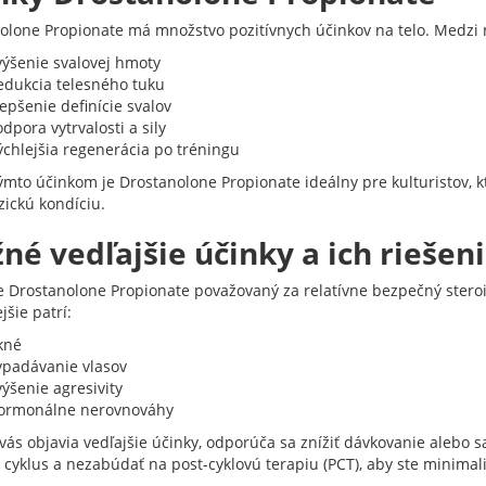
olone Propionate má množstvo pozitívnych účinkov na telo. Medzi 
výšenie svalovej hmoty
edukcia telesného tuku
epšenie definície svalov
dpora vytrvalosti a sily
ýchlejšia regenerácia po tréningu
ýmto účinkom je Drostanolone Propionate ideálny pre kulturistov, kt
zickú kondíciu.
né vedľajšie účinky a ich riešen
je Drostanolone Propionate považovaný za relatívne bezpečný steroi
jšie patrí:
kné
ypadávanie vlasov
ýšenie agresivity
ormonálne nerovnováhy
vás objavia vedľajšie účinky, odporúča sa znížiť dávkovanie alebo s
cyklus a nezabúdať na post-cyklovú terapiu (PCT), aby ste minimaliz