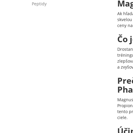
Mag
Peptidy
Ak hľad
skvelou
ceny na
Čo 
Drostano
tréning
zlepšov
a zvyšov
Pre
Pha
Magnus 
Propion
tento p
ciele.
Úči