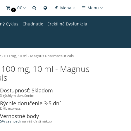
0€
Mena
Menu
0
dný Cyklus
Chudnutie
Erektilná Dysfunkcia
) 100 mg, 10 ml - Magnus Pharmaceuticals
 100 mg, 10 ml - Magnus
ls
Dostupnosť: Skladom
S rýchlym doručením
Rýchle doručenie 3-5 dní
DHL express
Vernostné body
5% cashback
na váš ďalší nákup