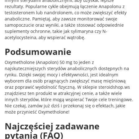
innymi sterydami anabolicznymi, aby uzyskać lepsze
rezultaty. Popularne cykle obejmują łączenie Anapolonu z
testosteronem lub nandrolonem, co może zwiększyć efekty
anaboliczne. Pamiętaj, aby zawsze monitorować swoje
samopoczucie oraz wyniki, a także stosować odpowiednie
suplementy ochronne, takie jak sylimaryna czy N-
acetylocysteina, aby wspierać wątrobę.
Podsumowanie
Oxymetholone (Anapolon) 50 mg to jeden z
najskuteczniejszych sterydów anabolicznych dostępnych na
rynku. Dzięki swojej mocy i efektywności, jest idealnym
wyborem dla osób pragnących zwiększyć masę mięśniową
oraz poprawić wydolność fizyczną. W sklepie steroidshop.ws
znajdziesz ten produkt w atrakcyjnej cenie, a także wiele
innych sterydów, które mogą wspierać Twoje cele treningowe.
Nie czekaj, zamów już dziś i przekonaj się o efektach, jakie
może przynieść Oxymetholone!
Najczęściej zadawane
pytania (FAQ)