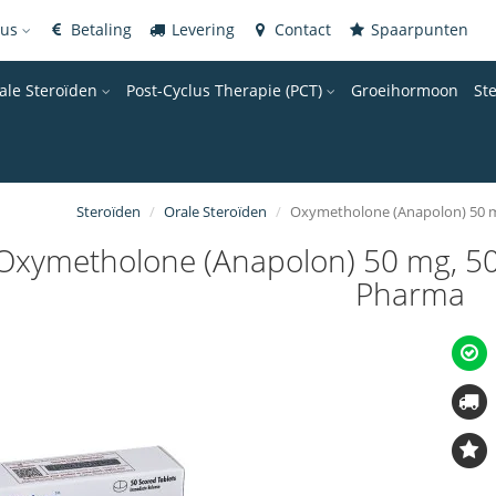
gus
Betaling
Levering
Contact
Spaarpunten
ale Steroïden
Post-Cyclus Therapie (PCT)
Groeihormoon
St
Steroïden
Orale Steroïden
Oxymetholone (Anapolon) 50 m
Oxymetholone (Anapolon) 50 mg, 50
Pharma