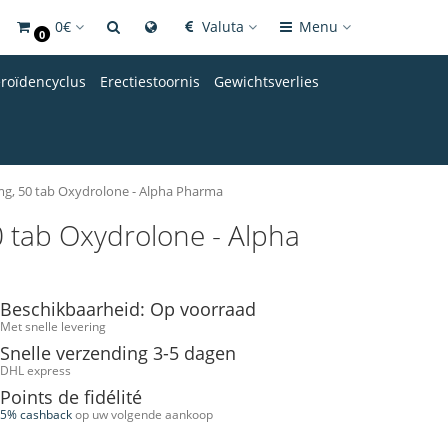
0€
Valuta
Menu
0
eroïdencyclus
Erectiestoornis
Gewichtsverlies
g, 50 tab Oxydrolone - Alpha Pharma
 tab Oxydrolone - Alpha
Beschikbaarheid: Op voorraad
Met snelle levering
Snelle verzending 3-5 dagen
DHL express
Points de fidélité
5% cashback
op uw volgende aankoop