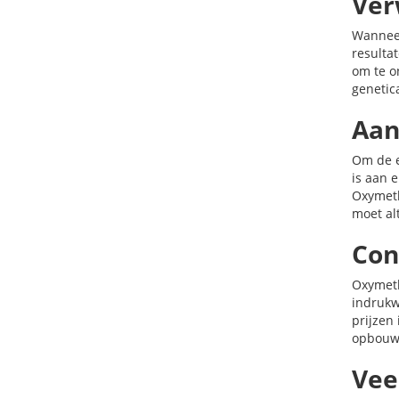
Ver
Wanneer
resulta
om te o
genetic
Aan
Om de e
is aan 
Oxymeth
moet al
Con
Oxymeth
indrukw
prijzen
opbouwe
Vee