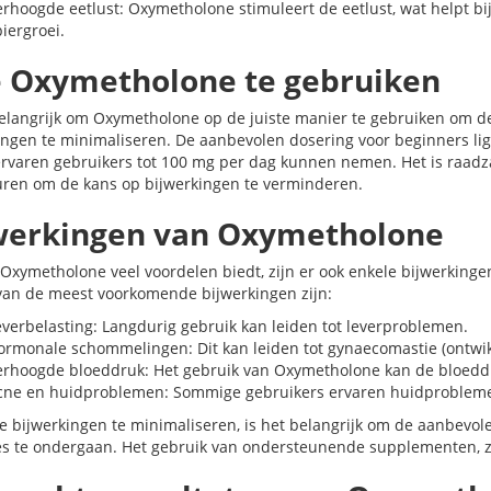
erhoogde eetlust: Oxymetholone stimuleert de eetlust, wat helpt bi
iergroei.
 Oxymetholone te gebruiken
belangrijk om Oxymetholone op de juiste manier te gebruiken om de
ingen te minimaliseren. De aanbevolen dosering voor beginners li
 ervaren gebruikers tot 100 mg per dag kunnen nemen. Het is raad
uren om de kans op bijwerkingen te verminderen.
werkingen van Oxymetholone
Oxymetholone veel voordelen biedt, zijn er ook enkele bijwerkinge
van de meest voorkomende bijwerkingen zijn:
everbelasting: Langdurig gebruik kan leiden tot leverproblemen.
ormonale schommelingen: Dit kan leiden tot gynaecomastie (ontwik
erhoogde bloeddruk: Het gebruik van Oxymetholone kan de bloedd
cne en huidproblemen: Sommige gebruikers ervaren huidproblemen
 bijwerkingen te minimaliseren, is het belangrijk om de aanbevol
es te ondergaan. Het gebruik van ondersteunende supplementen, zo