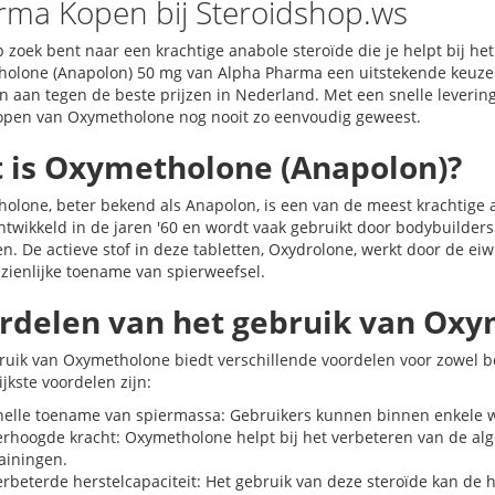
rma Kopen bij Steroidshop.ws
op zoek bent naar een krachtige anabole steroïde die je helpt bij h
olone (Anapolon) 50 mg van Alpha Pharma een uitstekende keuze.
en aan tegen de beste prijzen in Nederland. Met een snelle levering
kopen van Oxymetholone nog nooit zo eenvoudig geweest.
 is Oxymetholone (Anapolon)?
olone, beter bekend als Anapolon, is een van de meest krachtige a
ontwikkeld in de jaren '60 en wordt vaak gebruikt door bodybuilder
n. De actieve stof in deze tabletten, Oxydrolone, werkt door de eiw
zienlijke toename van spierweefsel.
rdelen van het gebruik van Ox
ruik van Oxymetholone biedt verschillende voordelen voor zowel b
jkste voordelen zijn:
nelle toename van spiermassa: Gebruikers kunnen binnen enkele we
erhoogde kracht: Oxymetholone helpt bij het verbeteren van de alge
ainingen.
rbeterde herstelcapaciteit: Het gebruik van deze steroïde kan de h