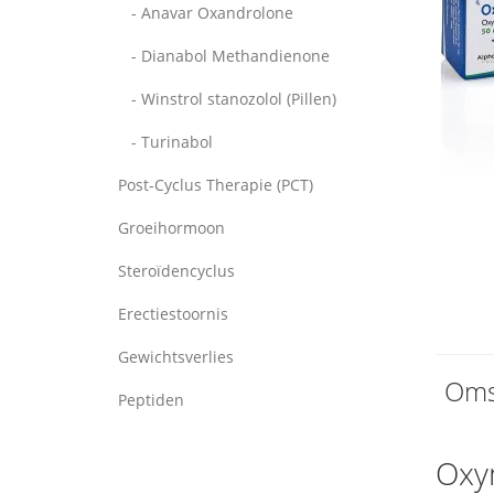
- Anavar Oxandrolone
- Dianabol Methandienone
- Winstrol stanozolol (Pillen)
- Turinabol
Post-Cyclus Therapie (PCT)
Groeihormoon
Steroïdencyclus
Erectiestoornis
Gewichtsverlies
Oms
Peptiden
Oxy