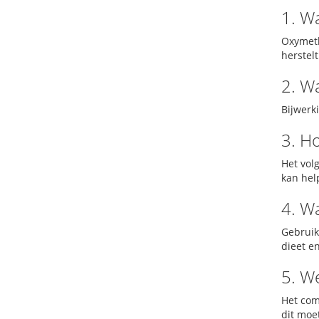
1. W
Oxymeth
herstelt
2. W
Bijwerk
3. H
Het vol
kan hel
4. W
Gebruik
dieet e
5. W
Het com
dit moe