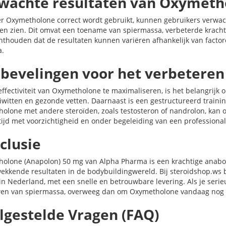
wachte resultaten van Oxymeth
 Oxymetholone correct wordt gebruikt, kunnen gebruikers verwach
ten zien. Dit omvat een toename van spiermassa, verbeterde kracht e
nthouden dat de resultaten kunnen variëren afhankelijk van factore
a.
bevelingen voor het verbeteren
ffectiviteit van Oxymetholone te maximaliseren, is het belangrijk o
eiwitten en gezonde vetten. Daarnaast is een gestructureerd trai
olone met andere steroïden, zoals testosteron of nandrolon, kan o
tijd met voorzichtigheid en onder begeleiding van een professiona
clusie
olone (Anapolon) 50 mg van Alpha Pharma is een krachtige anabole
ekkende resultaten in de bodybuildingwereld. Bij steroidshop.ws 
 in Nederland, met een snelle en betrouwbare levering. Als je serie
n van spiermassa, overweeg dan om Oxymetholone vandaag nog te
lgestelde Vragen (FAQ)