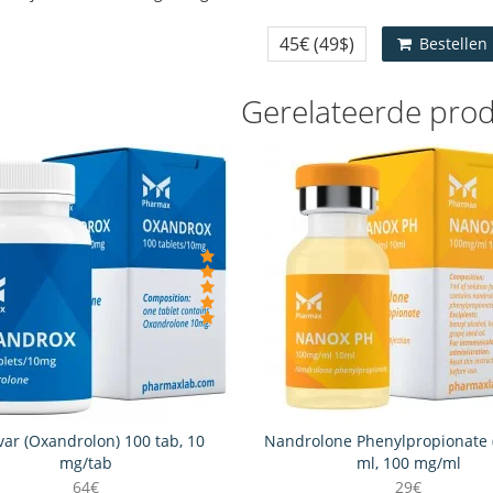
45€
(49$)
Bestellen
Gerelateerde pro
ar (Oxandrolon) 100 tab, 10
Nandrolone Phenylpropionate 
mg/tab
ml, 100 mg/ml
64€
29€