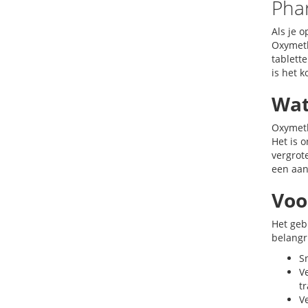
Pha
Als je 
Oxymeth
tablett
is het 
Wat
Oxymeth
Het is 
vergrote
een aan
Voo
Het geb
belangri
S
V
tr
Ve