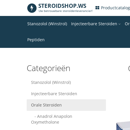
STEROIDSHOP.WS
.
Productcatalo
Uw betrouwbare steroïdenleverancier!
Stanozolol (Winstrol)
Injecteerbare Steroïden
Or
Peptiden
Categorieën
Stanozolol (Winstrol)
Injecteerbare Steroïden
Orale Steroïden
- Anadrol Anapolon
Oxymetholone