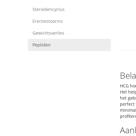
Steroïdencyclus
Erectiestoornis
Gewichtsverlies
Peptiden
Bela
HCG hor
Het hel
het geb
perfect
minimal
profite
Aan