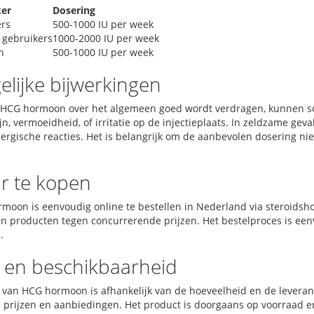
ker
Dosering
rs
500-1000 IU per week
 gebruikers
1000-2000 IU per week
n
500-1000 IU per week
lijke bijwerkingen
HCG hormoon over het algemeen goed wordt verdragen, kunnen so
jn, vermoeidheid, of irritatie op de injectieplaats. In zeldzame ge
lergische reacties. Het is belangrijk om de aanbevolen dosering nie
r te kopen
moon is eenvoudig online te bestellen in Nederland via steroids
an producten tegen concurrerende prijzen. Het bestelproces is een
.
s en beschikbaarheid
s van HCG hormoon is afhankelijk van de hoeveelheid en de leveranci
 prijzen en aanbiedingen. Het product is doorgaans op voorraad e