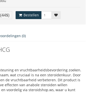
00iu
€
(44$)
Bestellen
eoordelingen (0)
 HCG
steuning en vruchtbaarheidsbevordering zoeken.
chaam, wat cruciaal is na een steroïdenkuur. Door
n de vruchtbaarheid verbeteren. Dit product is
eve effecten van anabole steroïden willen
en voordelig via steroidshop.ws, waar u kunt