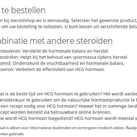
te bestellen
en bij steroidshop.ws is eenvoudig. Selecteer het gewenste product
 om uw bestelling te voltooien. U kunt kiezen uit verschillende b
binatie met andere steroïden
estosteron: Versterkt de hormonale balans en herstel.
androlon: Helpt bij het behoud van spiermassa tijdens herstel.
lomid: Ondersteunt de vruchtbaarheid en hormonale balans.
oviron: Verbetert de effectiviteit van HCG hormoon.
at is de beste tijd om HCG hormoon te gebruiken? Het wordt aan
teroïdenkuur te gebruiken om de natuurlijke hormoonproductie te h
s een recept nodig voor HCG hormoon? Hoewel het in sommige lande
ecept worden besteld via betrouwbare online bronnen.
oe wordt HCG hormoon toegediend? HCG hormoon wordt meestal sub
ud is alleen voor informatieve doeleinden en vormt geen medisch advies. Raadpl
nten gebruikt.