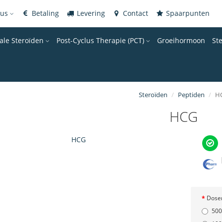
gus
Betaling
Levering
Contact
Spaarpunten
ale Steroïden
Post-Cyclus Therapie (PCT)
Groeihormoon
St
Steroïden
Peptiden
H
HCG
Dose
500