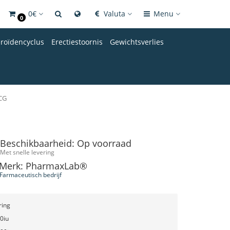
0€
Valuta
Menu
0
eroïdencyclus
Erectiestoornis
Gewichtsverlies
CG
Beschikbaarheid: Op voorraad
Met snelle levering
Merk: PharmaxLab®
Farmaceutisch bedrijf
ring
0iu