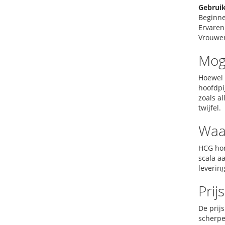
Gebrui
Beginne
Ervaren
Vrouwe
Moge
Hoewel 
hoofdpi
zoals al
twijfel.
Waa
HCG hor
scala a
levering
Prij
De prij
scherpe