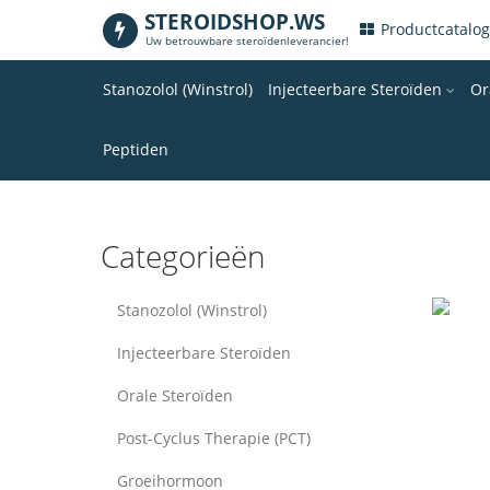
STEROIDSHOP.WS
.
Productcatalo
Uw betrouwbare steroïdenleverancier!
Stanozolol (Winstrol)
Injecteerbare Steroïden
Or
Peptiden
Categorieën
Stanozolol (Winstrol)
Injecteerbare Steroïden
Orale Steroïden
Post-Cyclus Therapie (PCT)
Groeihormoon