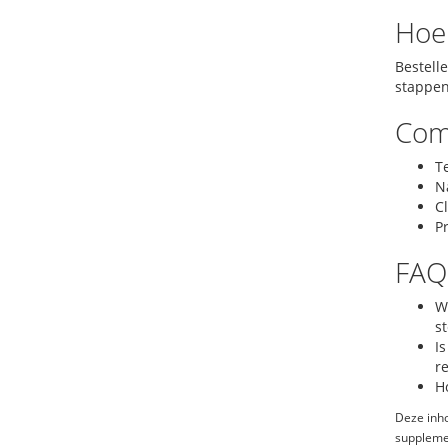
Hoe 
Bestell
stappen
Com
T
N
C
Pr
FAQ
W
s
I
r
H
Deze inho
suppleme