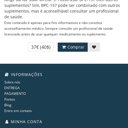
suplementos? Sim, BPC-157 pode ser combinado com outros
suplementos, mas é aconselhável consultar um profissional
de saúde.
Este conteúdo é apenas para fins informativos e não constitui
aconselhamento médico. Sempre consulte um profissional de saúde
licenciado antes de usar qualquer medicamento ou suplemento.
37€
(40$)
Comprar
INFORMAÇÕES
Sobre nós
ENTREGA
PAGAMENTO
Pontos
Blog
Entre em contato
MINHA CONTA