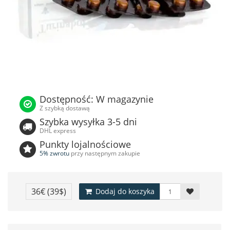
Dostępność: W magazynie
Z szybką dostawą
Szybka wysyłka 3-5 dni
DHL express
Punkty lojalnościowe
5% zwrotu
przy następnym zakupie
36€
(39$)
Dodaj do koszyka