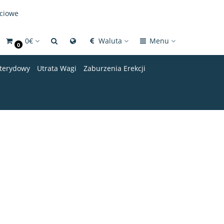
ściowe
0€
Waluta
Menu
0
Sterydowy
Utrata Wagi
Zaburzenia Erekcji