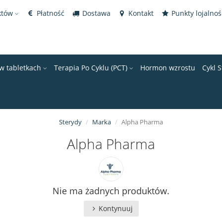
któw
Płatność
Dostawa
Kontakt
Punkty lojalno
 w tabletkach
Terapia Po Cyklu (PCT)
Hormon wzrostu
Cykl 
Sterydy
Marka
Alpha Pharma
Alpha Pharma
Nie ma żadnych produktów.
Kontynuuj