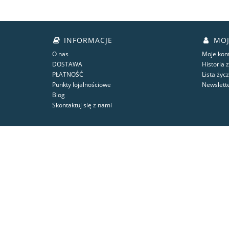
INFORMACJE
MOJ
O nas
Moje kon
DOSTAWA
Historia
PŁATNOŚĆ
Lista życ
Punkty lojalnościowe
Newslett
Blog
Skontaktuj się z nami