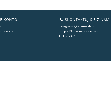
E KONTO
SKONTAKTUJ SIĘ Z NAMI
to
Telegram: @pharmaxlabs
 zamówień
support@pharmax-store.ws
zeń
Online 24/7
er