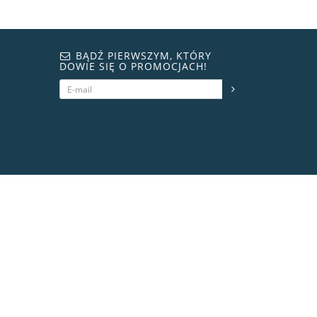
BĄDŹ PIERWSZYM, KTÓRY
DOWIE SIĘ O PROMOCJACH!
steroidshop.ws © -2 – 2026