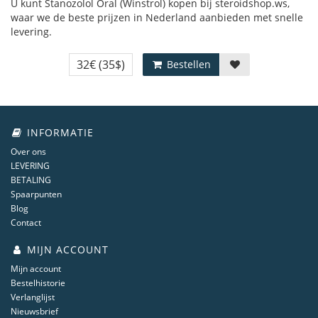
U kunt Stanozolol Oral (Winstrol) kopen bij steroidshop.ws,
waar we de beste prijzen in Nederland aanbieden met snelle
levering.
32€
(35$)
Bestellen
INFORMATIE
Over ons
LEVERING
BETALING
Spaarpunten
Blog
Contact
MIJN ACCOUNT
Mijn account
Bestelhistorie
Verlanglijst
Nieuwsbrief