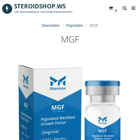
STEROIDSHOP.WS
0
Uw betrouwbare steroïdenleverancier!
Steroïden
Peptiden
MGF
MGF