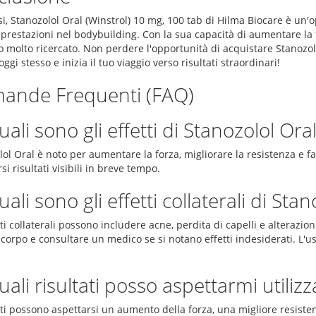
si, Stanozolol Oral (Winstrol) 10 mg, 100 tab di Hilma Biocare è un'
 prestazioni nel bodybuilding. Con la sua capacità di aumentare la 
o molto ricercato. Non perdere l'opportunità di acquistare Stanozo
ggi stesso e inizia il tuo viaggio verso risultati straordinari!
ande Frequenti (FAQ)
uali sono gli effetti di Stanozolol Ora
ol Oral è noto per aumentare la forza, migliorare la resistenza e fa
si risultati visibili in breve tempo.
uali sono gli effetti collaterali di St
tti collaterali possono includere acne, perdita di capelli e alterazio
corpo e consultare un medico se si notano effetti indesiderati. L'u
uali risultati posso aspettarmi utili
nti possono aspettarsi un aumento della forza, una migliore resiste