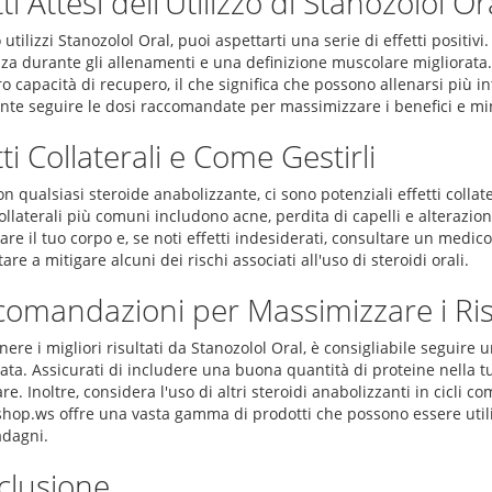
tti Attesi dell'Utilizzo di Stanozolol Or
tilizzi Stanozolol Oral, puoi aspettarti una serie di effetti positi
nza durante gli allenamenti e una definizione muscolare migliorat
ro capacità di recupero, il che significa che possono allenarsi più
nte seguire le dosi raccomandate per massimizzare i benefici e min
tti Collaterali e Come Gestirli
 qualsiasi steroide anabolizzante, ci sono potenziali effetti collater
collaterali più comuni includono acne, perdita di capelli e alterazi
re il tuo corpo e, se noti effetti indesiderati, consultare un medico.
are a mitigare alcuni dei rischi associati all'uso di steroidi orali.
omandazioni per Massimizzare i Risu
nere i migliori risultati da Stanozolol Oral, è consigliabile segui
ata. Assicurati di includere una buona quantità di proteine nella t
e. Inoltre, considera l'uso di altri steroidi anabolizzanti in cicli co
shop.ws offre una vasta gamma di prodotti che possono essere utili
adagni.
clusione