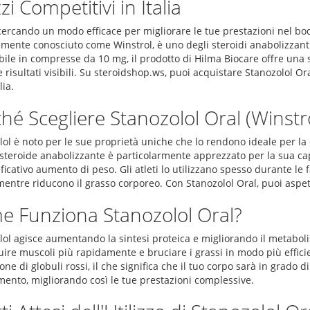
zi Competitivi in Italia
cercando un modo efficace per migliorare le tue prestazioni nel bod
nte conosciuto come Winstrol, è uno degli steroidi anabolizzanti pi
bile in compresse da 10 mg, il prodotto di Hilma Biocare offre una 
 risultati visibili. Su steroidshop.ws, puoi acquistare Stanozolol O
lia.
hé Scegliere Stanozolol Oral (Winstr
ol è noto per le sue proprietà uniche che lo rendono ideale per la 
steroide anabolizzante è particolarmente apprezzato per la sua cap
ficativo aumento di peso. Gli atleti lo utilizzano spesso durante l
ntre riducono il grasso corporeo. Con Stanozolol Oral, puoi aspetta
e Funziona Stanozolol Oral?
lol agisce aumentando la sintesi proteica e migliorando il metaboli
uire muscoli più rapidamente e bruciare i grassi in modo più efficien
ne di globuli rossi, il che significa che il tuo corpo sarà in grado 
mento, migliorando così le tue prestazioni complessive.