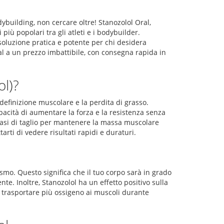
ybuilding, non cercare oltre! Stanozolol Oral,
ù popolari tra gli atleti e i bodybuilder.
soluzione pratica e potente per chi desidera
ral a un prezzo imbattibile, con consegna rapida in
ol)?
definizione muscolare e la perdita di grasso.
acità di aumentare la forza e la resistenza senza
e fasi di taglio per mantenere la massa muscolare
rti di vedere risultati rapidi e duraturi.
smo. Questo significa che il tuo corpo sarà in grado
te. Inoltre, Stanozolol ha un effetto positivo sulla
di trasportare più ossigeno ai muscoli durante