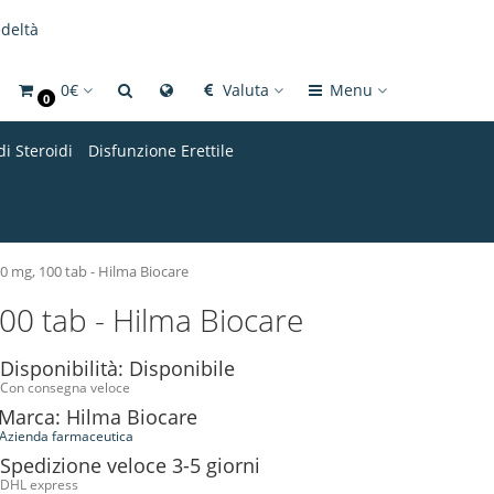
deltà
0€
Valuta
Menu
0
di Steroidi
Disfunzione Erettile
10 mg, 100 tab - Hilma Biocare
100 tab - Hilma Biocare
Disponibilità: Disponibile
Con consegna veloce
Marca: Hilma Biocare
Azienda farmaceutica
Spedizione veloce 3-5 giorni
DHL express