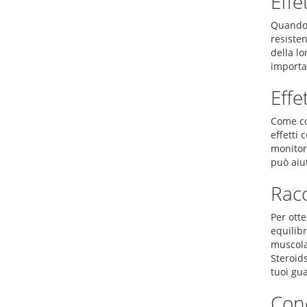
Effe
Quando u
resiste
della lo
importa
Effe
Come con
effetti 
monitora
può aiut
Racc
Per otte
equilibr
muscolar
Steroid
tuoi gu
Con