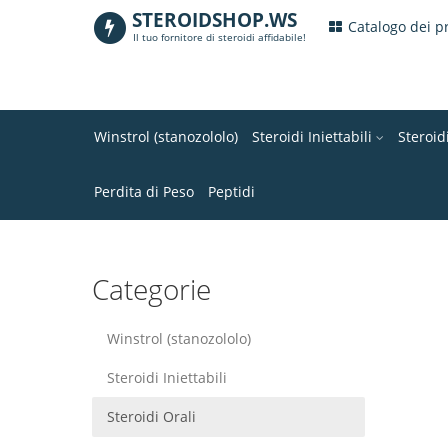
STEROIDSHOP.WS
.
Catalogo dei p
Il tuo fornitore di steroidi affidabile!
Winstrol (stanozololo)
Steroidi Iniettabili
Steroid
Perdita di Peso
Peptidi
Categorie
Winstrol (stanozololo)
Steroidi Iniettabili
Steroidi Orali