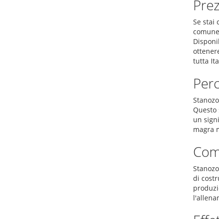
Prez
Se stai 
comuneme
Disponi
ottenere
tutta Ita
Perc
Stanozol
Questo 
un signi
magra me
Com
Stanozo
di costr
produzio
l'allena