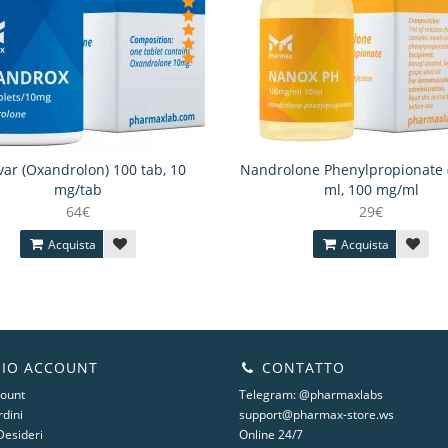
ar (Oxandrolon) 100 tab, 10
Nandrolone Phenylpropionate 
mg/tab
ml, 100 mg/ml
64€
29€
Acquista
Acquista
MIO ACCOUNT
CONTATTO
count
Telegram: @pharmaxlabs
rdini
support@pharmax-store.ws
Desideri
Online 24/7