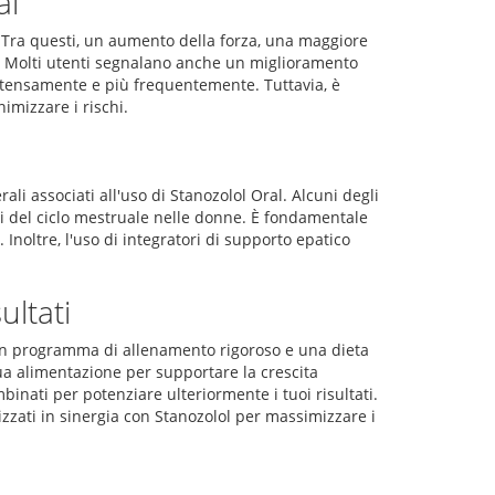
al
vi. Tra questi, un aumento della forza, una maggiore
a. Molti utenti segnalano anche un miglioramento
 intensamente e più frequentemente. Tuttavia, è
imizzare i rischi.
ali associati all'uso di Stanozolol Oral. Alcuni degli
oni del ciclo mestruale nelle donne. È fondamentale
 Inoltre, l'uso di integratori di supporto epatico
ltati
re un programma di allenamento rigoroso e una dieta
ua alimentazione per supportare la crescita
mbinati per potenziare ulteriormente i tuoi risultati.
zzati in sinergia con Stanozolol per massimizzare i