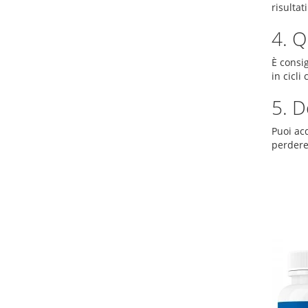
risultat
4. Q
È consi
in cicli
5. D
Puoi acq
perdere 