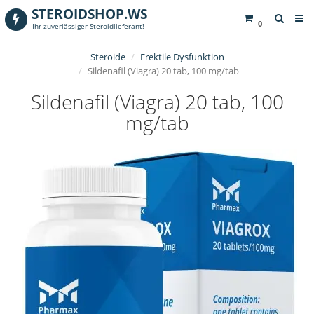
STEROIDSHOP.WS
0
Ihr zuverlässiger Steroidlieferant!
Steroide
Erektile Dysfunktion
Sildenafil (Viagra) 20 tab, 100 mg/tab
Sildenafil (Viagra) 20 tab, 100
mg/tab